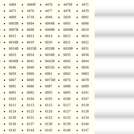
4469
4469F
4470
4470F
4471
4475
4476
4477
4478
4479
468S
473S
494S
5020
6001
6003B
6004
6004B
6005
6006
B
6007B
6008
6008B
6009B
6010
B
6012
6013
6014
6015
6016
B
6018B
6019
6020
6021
6022
6024B
6025B
6029B
6030B
6031
6033
6034
6034B
6035
6036
B
6038B
6041
6042B
6043
6044
6046
6049
6053G
6054
6056
6059
6060
6061
6062
6063
6067
6069
6075M
6076
6078
6081
6086
6087
6088
6089
6091
6092
6093
6095
6101
6103
6104
6105
6106
6107
6111
6113
6115
6117
6118
6124
6125
6126
6127
6128
6130
6131
6132
6133
6134
6136
6137
6138
6139
6140
6142
6144
6145
6146
6147