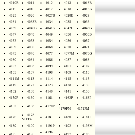
4010B
4011
4012
4013
4013B
4015
4016
4017
4018
4018B
4025
4026
4027B
4028B
4029
4031
4033B
4034
4035
4036
4039
4040G
4041G
4042G
4043G
4047
4048
4049
4050
4050B
4052
4053
4054
4056
4057
4059
4060
4068
4070
4071
4075
4076
4077
4077M
4078G
4080
4084
4086
4087
4088
4097
4098
4099
4101
4102
4105
4107
4108
4109
4110
4111M
4113
4114
4115
4116
4119
4122
4123
4128
4130
4132
4138
4140
4141
4156
4159P
4160
4161
4162P
4163P
4167
4168
4170P
4170PM
4171PM
4178
4176
418
4180
4181P
STEFA
4189
4190
4191P
4192
4193M
4196
4195
4196
4197
4198