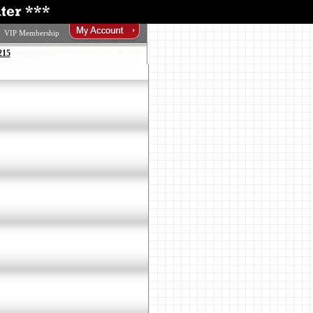
VIP Membership
215