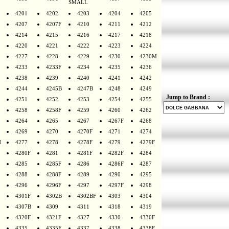
SMALL
4201
4202
4203
4204
4205
4207
4207F
4210
4211
4212
4214
4215
4216
4217
4218
4220
4221
4222
4223
4224
4227
4228
4229
4230
4230M
4233
4233F
4234
4235
4236
4238
4239
4240
4241
4242
4244
4245B
4247B
4248
4249
Jump to Brand :
4251
4252
4253
4254
4255
4258
4258F
4259
4260
4262
4264
4265
4267
4267F
4268
4269
4270
4270F
4271
4274
H
4277
4278
4278F
4279
4279F
4280F
4281
4281F
4282F
4284
4285
4285F
4286
4286F
4287
4288
4288F
4289
4290
4295
4296
4296F
4297
4297F
4298
4301F
4302B
4302BF
4303
4304
4307B
4309
4311
4318
4319
4320F
4321F
4327
4330
4330F
4335
4335F
4337
4338
4338F