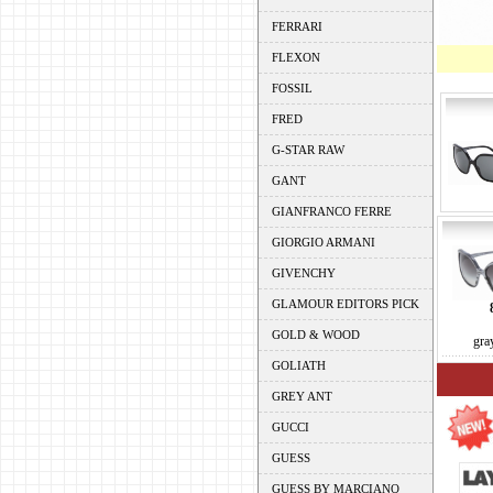
FERRARI
FLEXON
FOSSIL
FRED
G-STAR RAW
GANT
GIANFRANCO FERRE
GIORGIO ARMANI
GIVENCHY
GLAMOUR EDITORS PICK
GOLD & WOOD
gra
GOLIATH
GREY ANT
GUCCI
GUESS
GUESS BY MARCIANO