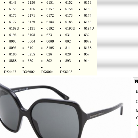
6149
6150
6151
6152
6153
6155
6156
6157
6158
6159
6170
6171
6172
6173
6174
6177
6179
6184
6185
6186
6189U
6191
6192
6193U
6194U
6196
6198
623
631
632
8003
8004
8008
802
8079
8096
810
810S
811
816S
818S
825S
826
829
857
888S
889
892
893
914
DX4427
DX6002
DX6004
DX6005
Pl
E
Q
M
O
Y