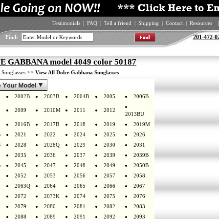
Testimonials
|
FAQ
|
Tell a friend
|
Shipping
|
Contact
|
Resources
|
201-472-0
Find:
 GABBANA model 4049 color 50187
>
>>
Sunglasses
View All Dolce Gabbana Sunglasses
2002B
2003B
2004B
2005
2006B
2009
2010M
2011
2012
2013BU
2016B
2017B
2018
2019
2019M
B
2021
2022
2024
2025
2026
B
2028
2028Q
2029
2030
2031
2035
2036
2037
2039
2039B
B
2045
2047
2048
2049
2050B
2052
2053
2056
2057
2058
2063Q
2064
2065
2066
2067
2072
2073K
2074
2075
2076
2079
2080
2081
2082
2083
2088
2089
2091
2092
2093