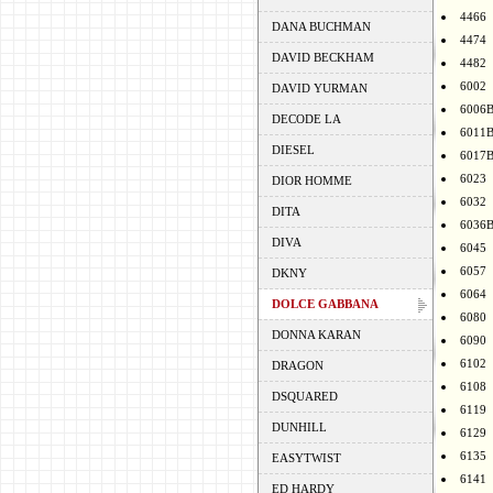
4466
DANA BUCHMAN
4474
DAVID BECKHAM
4482
6002
DAVID YURMAN
6006
DECODE LA
6011
DIESEL
6017
6023
DIOR HOMME
6032
DITA
6036
DIVA
6045
6057
DKNY
6064
DOLCE GABBANA
6080
DONNA KARAN
6090
6102
DRAGON
6108
DSQUARED
6119
DUNHILL
6129
6135
EASYTWIST
6141
ED HARDY