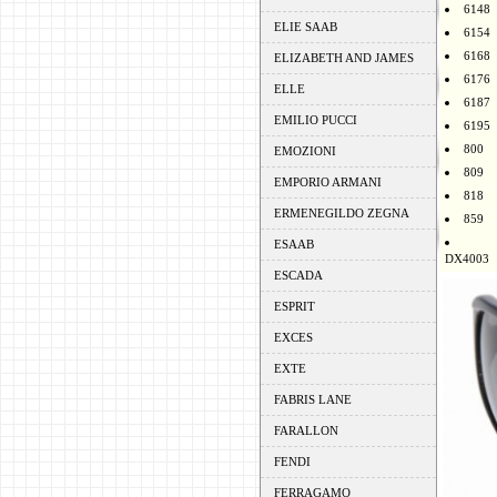
6148
ELIE SAAB
6154
6168
ELIZABETH AND JAMES
6176
ELLE
6187
EMILIO PUCCI
6195
800
EMOZIONI
809
EMPORIO ARMANI
818
ERMENEGILDO ZEGNA
859
ESAAB
DX4003
ESCADA
ESPRIT
EXCES
EXTE
FABRIS LANE
FARALLON
FENDI
FERRAGAMO