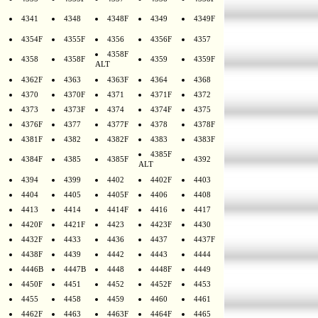
4341
4348
4348F
4349
4349F
4354F
4355F
4356
4356F
4357
4358F
4358
4358F
4359
4359F
ALT
4362F
4363
4363F
4364
4368
4370
4370F
4371
4371F
4372
4373
4373F
4374
4374F
4375
4376F
4377
4377F
4378
4378F
4381F
4382
4382F
4383
4383F
4385F
4384F
4385
4385F
4392
ALT
4394
4399
4402
4402F
4403
4404
4405
4405F
4406
4408
4413
4414
4414F
4416
4417
4420F
4421F
4423
4423F
4430
4432F
4433
4436
4437
4437F
4438F
4439
4442
4443
4444
4446B
4447B
4448
4448F
4449
4450F
4451
4452
4452F
4453
4455
4458
4459
4460
4461
4462F
4463
4463F
4464F
4465