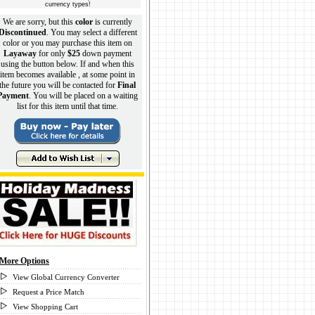
currency types!
We are sorry, but this
color
is currently
Discontinued
. You may select a different
color or you may purchase this item on
Layaway
for only
$25
down payment
using the button below. If and when this
item becomes available , at some point in
the future you will be contacted for
Final
Payment
. You will be placed on a waiting
list for this item until that time.
More Options
View Global Currency Converter
Request a Price Match
View Shopping Cart