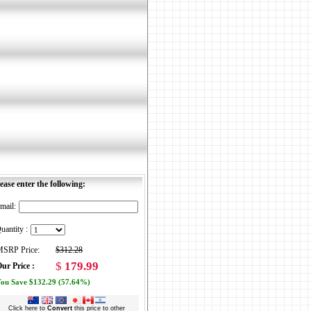
ease enter the following:
mail:
uantity :
SRP Price:
$312.28
$
179.99
ur Price :
ou Save $132.29 (57.64%)
Click here to
Convert
this price to other