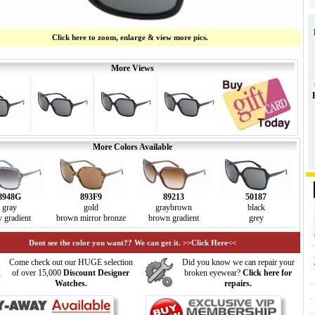
Click here to zoom, enlarge & view more pics.
More Views
More Colors Available
8948G
893F9
89213
50187
gray
gold
graybrown
black
y gradient
brown mirror bronze
brown gradient
grey
Dont see the color you want?? We can get it. >>Click Here<<
Come check out our HUGE selection
Did you know we can repair your
of over 15,000
Discount Designer
broken eyewear?
Click here for
Watches.
repairs.