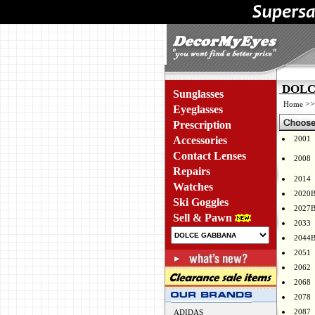
DOLCE
Sunglasses
>
Home
Eyeglasses
Prescription
Accessories
2001
Contact Lenses
2008
Repairs
2014
Watches
2020
Ski Goggles
2027
Sell & Pawn
2033
2044
2051
2062
2068
2078
2087
ADIDAS