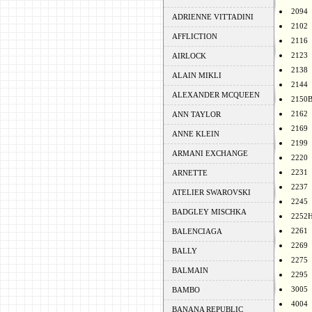
2094
ADRIENNE VITTADINI
2102
AFFLICTION
2116
2123
AIRLOCK
2138
ALAIN MIKLI
2144
ALEXANDER MCQUEEN
2150
2162
ANN TAYLOR
2169
ANNE KLEIN
2199
ARMANI EXCHANGE
2220
2231
ARNETTE
2237
ATELIER SWAROVSKI
2245
BADGLEY MISCHKA
2252
2261
BALENCIAGA
2269
BALLY
2275
BALMAIN
2295
3005
BAMBO
4004
BANANA REPUBLIC