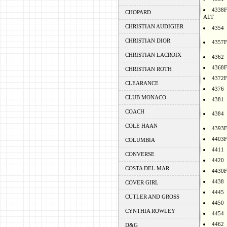
4338F
CHOPARD
ALT
CHRISTIAN AUDIGIER
4354
CHRISTIAN DIOR
4357F
CHRISTIAN LACROIX
4362
4368F
CHRISTIAN ROTH
4372F
CLEARANCE
4376
CLUB MONACO
4381
COACH
4384
COLE HAAN
4393F
4403F
COLUMBIA
4411
CONVERSE
4420
COSTA DEL MAR
4430F
4438
COVER GIRL
4445
CUTLER AND GROSS
4450
CYNTHIA ROWLEY
4454
4462
D&G