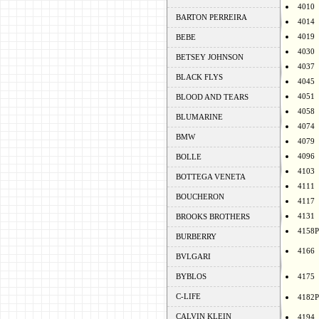
4010
BARTON PERREIRA
4014
4019
BEBE
4030
BETSEY JOHNSON
4037
BLACK FLYS
4045
4051
BLOOD AND TEARS
4058
BLUMARINE
4074
BMW
4079
4096
BOLLE
4103
BOTTEGA VENETA
4111
BOUCHERON
4117
4131
BROOKS BROTHERS
4158P
BURBERRY
4166
BVLGARI
BYBLOS
4175
C-LIFE
4182P
CALVIN KLEIN
4194