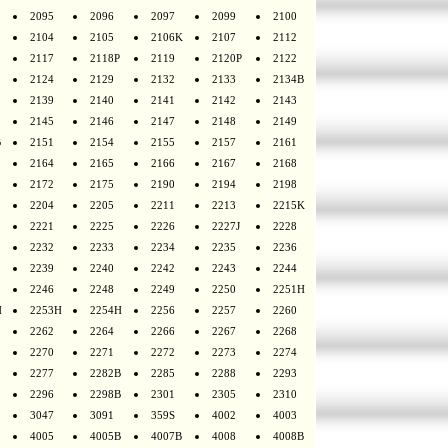
2095
2096
2097
2099
2100
2104
2105
2106K
2107
2112
2117
2118P
2119
2120P
2122
2124
2129
2132
2133
2134B
2139
2140
2141
2142
2143
2145
2146
2147
2148
2149
B
2151
2154
2155
2157
2161
2164
2165
2166
2167
2168
2172
2175
2190
2194
2198
2204
2205
2211
2213
2215K
2221
2225
2226
2227J
2228
2232
2233
2234
2235
2236
2239
2240
2242
2243
2244
2246
2248
2249
2250
2251H
H
2253H
2254H
2256
2257
2260
2262
2264
2266
2267
2268
2270
2271
2272
2273
2274
2277
2282B
2285
2288
2293
2296
2298B
2301
2305
2310
3047
3091
359S
4002
4003
4005
4005B
4007B
4008
4008B