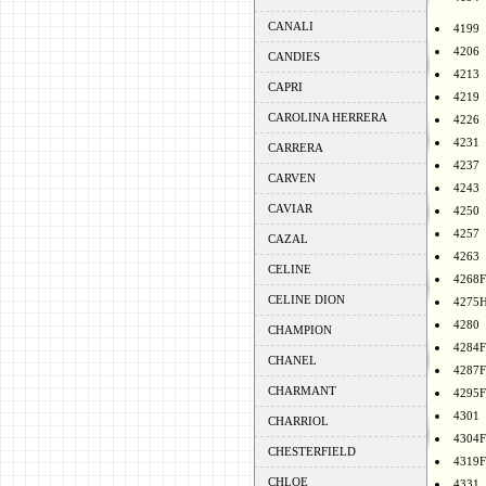
CANALI
4199
4206
CANDIES
4213
CAPRI
4219
CAROLINA HERRERA
4226
4231
CARRERA
4237
CARVEN
4243
CAVIAR
4250
4257
CAZAL
4263
CELINE
4268F
CELINE DION
4275
4280
CHAMPION
4284F
CHANEL
4287F
CHARMANT
4295F
4301
CHARRIOL
4304F
CHESTERFIELD
4319F
CHLOE
4331