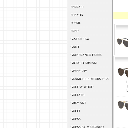
FERRARI
FLEXON
FOSSIL
FRED
G-STAR RAW
GANT
GIANFRANCO FERRE
GIORGIO ARMANI
GIVENCHY
GLAMOUR EDITORS PICK
1
GOLD & WOOD
GOLIATH
GREY ANT
GUCCI
GUESS
GUESS BY MARCIANO