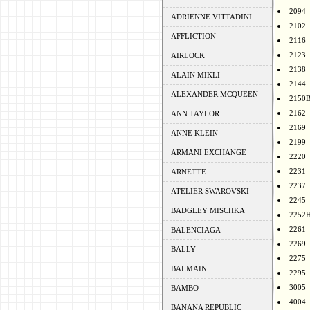
2094
ADRIENNE VITTADINI
2102
AFFLICTION
2116
2123
AIRLOCK
2138
ALAIN MIKLI
2144
ALEXANDER MCQUEEN
2150
2162
ANN TAYLOR
2169
ANNE KLEIN
2199
ARMANI EXCHANGE
2220
2231
ARNETTE
2237
ATELIER SWAROVSKI
2245
BADGLEY MISCHKA
2252
2261
BALENCIAGA
2269
BALLY
2275
BALMAIN
2295
3005
BAMBO
4004
BANANA REPUBLIC