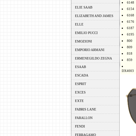
6148
ELIE SAAB
6154
6168
ELIZABETH AND JAMES
6176
ELLE
6187
EMILIO PUCCI
6195
800
EMOZIONI
809
EMPORIO ARMANI
818
ERMENEGILDO ZEGNA
859
ESAAB
DX4003
ESCADA
ESPRIT
EXCES
EXTE
FABRIS LANE
FARALLON
FENDI
FERRAGAMO