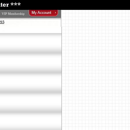
VIP Membership
215