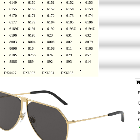
6149
6150
6151
6152
6153
6155
6156
6157
6158
6159
6170
6171
6172
6173
6174
6177
6179
6184
6185
6186
6189U
6191
6192
6193U
6194U
6196
6198
623
631
632
8003
8004
8008
802
8079
8096
810
810S
811
816S
818S
825S
826
829
857
888S
889
892
893
914
DX4427
DX6002
DX6004
DX6005
Pl
E
Q
M
O
Y