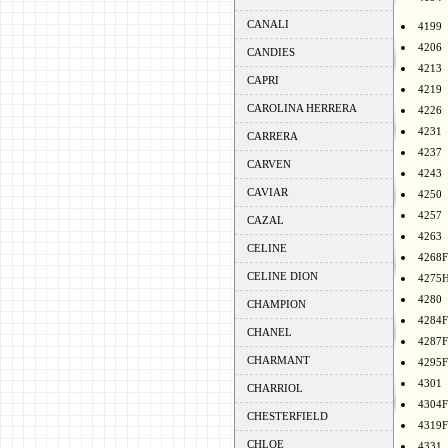
CANALI
4199
4206
CANDIES
4213
CAPRI
4219
CAROLINA HERRERA
4226
4231
CARRERA
4237
CARVEN
4243
CAVIAR
4250
4257
CAZAL
4263
CELINE
4268F
CELINE DION
4275
4280
CHAMPION
4284F
CHANEL
4287F
CHARMANT
4295F
4301
CHARRIOL
4304F
CHESTERFIELD
4319F
CHLOE
4331