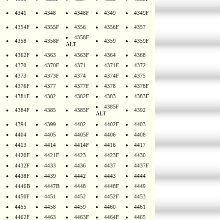
4341
4348
4348F
4349
4349F
4354F
4355F
4356
4356F
4357
4358F
4358
4358F
4359
4359F
ALT
4362F
4363
4363F
4364
4368
4370
4370F
4371
4371F
4372
4373
4373F
4374
4374F
4375
4376F
4377
4377F
4378
4378F
4381F
4382
4382F
4383
4383F
4385F
4384F
4385
4385F
4392
ALT
4394
4399
4402
4402F
4403
4404
4405
4405F
4406
4408
4413
4414
4414F
4416
4417
4420F
4421F
4423
4423F
4430
4432F
4433
4436
4437
4437F
4438F
4439
4442
4443
4444
4446B
4447B
4448
4448F
4449
4450F
4451
4452
4452F
4453
4455
4458
4459
4460
4461
4462F
4463
4463F
4464F
4465