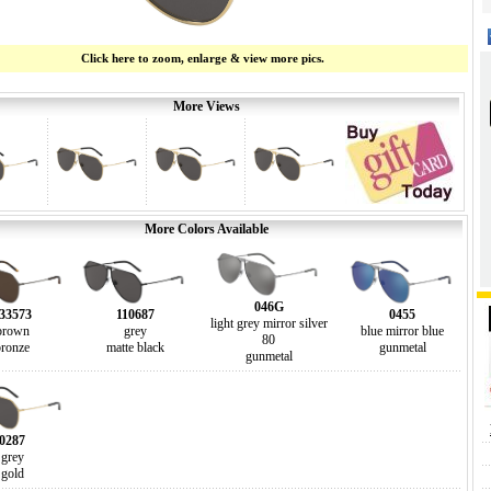
Click here to zoom, enlarge & view more pics.
More Views
More Colors Available
046G
33573
110687
0455
light grey mirror silver
brown
grey
blue mirror blue
80
bronze
matte black
gunmetal
gunmetal
0287
grey
gold