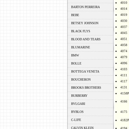
4010
BARTON PERREIRA
4014
4019
BEBE
4030
BETSEY JOHNSON
4037
BLACK FLYS
4045
4051
BLOOD AND TEARS
4058
BLUMARINE
4074
BMW
4079
4096
BOLLE
4103
BOTTEGA VENETA
4111
BOUCHERON
4117
4131
BROOKS BROTHERS
4158P
BURBERRY
4166
BVLGARI
BYBLOS
4175
C-LIFE
4182P
CALVIN KLEIN
4194