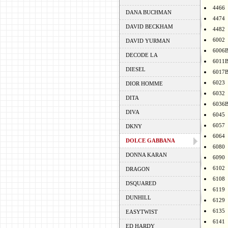
4466
DANA BUCHMAN
4474
DAVID BECKHAM
4482
6002
DAVID YURMAN
6006
DECODE LA
6011
DIESEL
6017
6023
DIOR HOMME
6032
DITA
6036
DIVA
6045
6057
DKNY
6064
DOLCE GABBANA
6080
DONNA KARAN
6090
6102
DRAGON
6108
DSQUARED
6119
DUNHILL
6129
6135
EASYTWIST
6141
ED HARDY