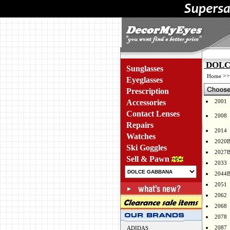
DOLCE
Sunglasses
>
Home
Eyeglasses
Prescription
Accessories
2001
Contact Lenses
2008
Repairs
2014
Watches
2020
Ski Goggles
2027
Sell & Pawn
2033
2044
2051
2062
2068
2078
2087
ADIDAS