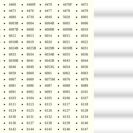
4469
4469F
4470
4470F
4471
4475
4476
4477
4478
4479
468S
473S
494S
5020
6001
6003B
6004
6004B
6005
6006
B
6007B
6008
6008B
6009B
6010
B
6012
6013
6014
6015
6016
B
6018B
6019
6020
6021
6022
6024B
6025B
6029B
6030B
6031
6033
6034
6034B
6035
6036
B
6038B
6041
6042B
6043
6044
6046
6049
6053G
6054
6056
6059
6060
6061
6062
6063
6067
6069
6075M
6076
6078
6081
6086
6087
6088
6089
6091
6092
6093
6095
6101
6103
6104
6105
6106
6107
6111
6113
6115
6117
6118
6124
6125
6126
6127
6128
6130
6131
6132
6133
6134
6136
6137
6138
6139
6140
6142
6144
6145
6146
6147