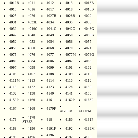
4010B
4011
4012
4013
4013B
4015
4016
4017
4018
4018B
4025
4026
4027B
4028B
4029
4031
4033B
4034
4035
4036
4039
4040G
4041G
4042G
4043G
4047
4048
4049
4050
4050B
4052
4053
4054
4056
4057
4059
4060
4068
4070
4071
4075
4076
4077
4077M
4078G
4080
4084
4086
4087
4088
4097
4098
4099
4101
4102
4105
4107
4108
4109
4110
4111M
4113
4114
4115
4116
4119
4122
4123
4128
4130
4132
4138
4140
4141
4156
4159P
4160
4161
4162P
4163P
4167
4168
4170P
4170PM
4171PM
4178
4176
418
4180
4181P
STEFA
4189
4190
4191P
4192
4193M
4196
4195
4196
4197
4198