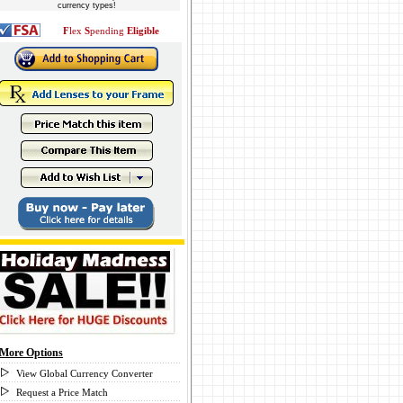
currency types!
F
lex
S
pending
Eligible
More Options
View Global Currency Converter
Request a Price Match