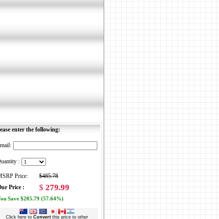
ease enter the following:
mail:
uantity :
SRP Price:
$485.78
$
279.99
ur Price :
ou Save $205.79 (57.64%)
Click here to
Convert
this price to other