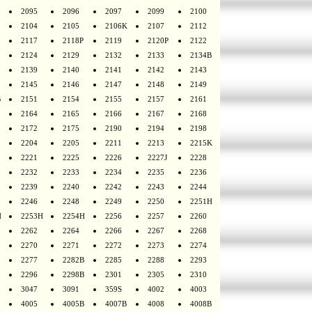
2095
2096
2097
2099
2100
2104
2105
2106K
2107
2112
2117
2118P
2119
2120P
2122
2124
2129
2132
2133
2134B
2139
2140
2141
2142
2143
2145
2146
2147
2148
2149
B
2151
2154
2155
2157
2161
2164
2165
2166
2167
2168
2172
2175
2190
2194
2198
2204
2205
2211
2213
2215K
2221
2225
2226
2227J
2228
2232
2233
2234
2235
2236
2239
2240
2242
2243
2244
2246
2248
2249
2250
2251H
H
2253H
2254H
2256
2257
2260
2262
2264
2266
2267
2268
2270
2271
2272
2273
2274
2277
2282B
2285
2288
2293
2296
2298B
2301
2305
2310
3047
3091
359S
4002
4003
4005
4005B
4007B
4008
4008B