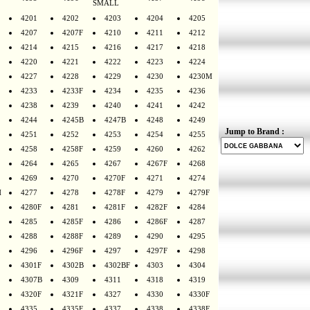
SMALL
4201
4202
4203
4204
4205
4207
4207F
4210
4211
4212
4214
4215
4216
4217
4218
4220
4221
4222
4223
4224
4227
4228
4229
4230
4230M
4233
4233F
4234
4235
4236
4238
4239
4240
4241
4242
4244
4245B
4247B
4248
4249
Jump to Brand :
4251
4252
4253
4254
4255
4258
4258F
4259
4260
4262
4264
4265
4267
4267F
4268
4269
4270
4270F
4271
4274
H
4277
4278
4278F
4279
4279F
4280F
4281
4281F
4282F
4284
4285
4285F
4286
4286F
4287
4288
4288F
4289
4290
4295
4296
4296F
4297
4297F
4298
4301F
4302B
4302BF
4303
4304
4307B
4309
4311
4318
4319
4320F
4321F
4327
4330
4330F
4335
4335F
4337
4338
4338F