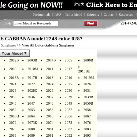
Testimonials
|
FAQ
|
Tell a friend
|
Shipping
|
Contact
|
Resources
|
201-472-0
Find:
 GABBANA model 2248 color 0287
>
>>
Sunglasses
View All Dolce Gabbana Sunglasses
2002B
2003B
2004B
2005
2006B
2009
2010M
2011
2012
2013BU
2016B
2017B
2018
2019
2019M
B
2021
2022
2024
2025
2026
B
2028
2028Q
2029
2030
2031
2035
2036
2037
2039
2039B
B
2045
2047
2048
2049
2050B
2052
2053
2056
2057
2058
2063Q
2064
2065
2066
2067
2072
2073K
2074
2075
2076
2079
2080
2081
2082
2083
2088
2089
2091
2092
2093