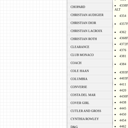
4338F
CHOPARD
ALT
CHRISTIAN AUDIGIER
4354
CHRISTIAN DIOR
4357F
CHRISTIAN LACROIX
4362
4368F
CHRISTIAN ROTH
4372F
CLEARANCE
4376
CLUB MONACO
4381
COACH
4384
COLE HAAN
4393F
4403F
COLUMBIA
4411
CONVERSE
4420
COSTA DEL MAR
4430F
4438
COVER GIRL
4445
CUTLER AND GROSS
4450
CYNTHIA ROWLEY
4454
4462
D&G