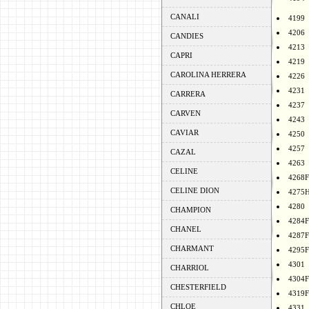
CANALI
4199
4206
CANDIES
4213
CAPRI
4219
CAROLINA HERRERA
4226
4231
CARRERA
4237
CARVEN
4243
CAVIAR
4250
4257
CAZAL
4263
CELINE
4268F
CELINE DION
4275
4280
CHAMPION
4284F
CHANEL
4287F
CHARMANT
4295F
4301
CHARRIOL
4304F
CHESTERFIELD
4319F
CHLOE
4331