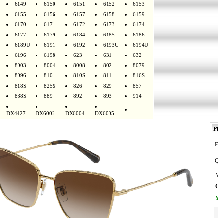
6149
6150
6151
6152
6153
6155
6156
6157
6158
6159
6170
6171
6172
6173
6174
6177
6179
6184
6185
6186
6189U
6191
6192
6193U
6194U
6196
6198
623
631
632
8003
8004
8008
802
8079
8096
810
810S
811
816S
818S
825S
826
829
857
888S
889
892
893
914
DX4427
DX6002
DX6004
DX6005
Pl
E
Q
M
O
Y