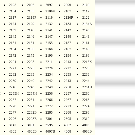
2095
2096
2097
2099
2100
2104
2105
2106K
2107
2112
2117
2118P
2119
2120P
2122
2124
2129
2132
2133
2134B
2139
2140
2141
2142
2143
2145
2146
2147
2148
2149
B
2151
2154
2155
2157
2161
2164
2165
2166
2167
2168
2172
2175
2190
2194
2198
2204
2205
2211
2213
2215K
2221
2225
2226
2227J
2228
2232
2233
2234
2235
2236
2239
2240
2242
2243
2244
2246
2248
2249
2250
2251H
H
2253H
2254H
2256
2257
2260
2262
2264
2266
2267
2268
2270
2271
2272
2273
2274
2277
2282B
2285
2288
2293
2296
2298B
2301
2305
2310
3047
3091
359S
4002
4003
4005
4005B
4007B
4008
4008B