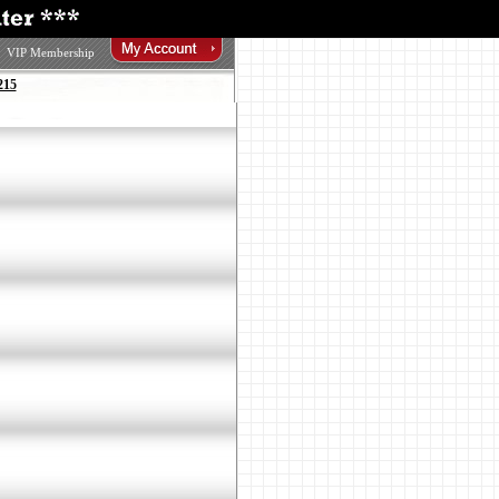
VIP Membership
215