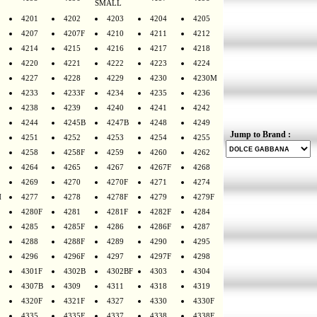
SMALL
4201
4202
4203
4204
4205
4207
4207F
4210
4211
4212
4214
4215
4216
4217
4218
4220
4221
4222
4223
4224
4227
4228
4229
4230
4230M
4233
4233F
4234
4235
4236
4238
4239
4240
4241
4242
4244
4245B
4247B
4248
4249
Jump to Brand :
4251
4252
4253
4254
4255
4258
4258F
4259
4260
4262
4264
4265
4267
4267F
4268
4269
4270
4270F
4271
4274
H
4277
4278
4278F
4279
4279F
4280F
4281
4281F
4282F
4284
4285
4285F
4286
4286F
4287
4288
4288F
4289
4290
4295
4296
4296F
4297
4297F
4298
4301F
4302B
4302BF
4303
4304
4307B
4309
4311
4318
4319
4320F
4321F
4327
4330
4330F
4335
4335F
4337
4338
4338F