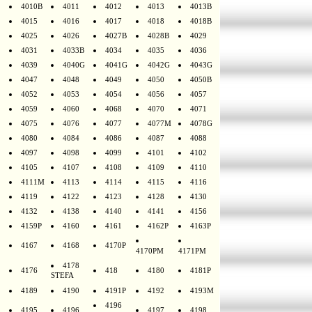
4010B
4011
4012
4013
4013B
4015
4016
4017
4018
4018B
4025
4026
4027B
4028B
4029
4031
4033B
4034
4035
4036
4039
4040G
4041G
4042G
4043G
4047
4048
4049
4050
4050B
4052
4053
4054
4056
4057
4059
4060
4068
4070
4071
4075
4076
4077
4077M
4078G
4080
4084
4086
4087
4088
4097
4098
4099
4101
4102
4105
4107
4108
4109
4110
4111M
4113
4114
4115
4116
4119
4122
4123
4128
4130
4132
4138
4140
4141
4156
4159P
4160
4161
4162P
4163P
4167
4168
4170P
4170PM
4171PM
4178
4176
418
4180
4181P
STEFA
4189
4190
4191P
4192
4193M
4196
4195
4196
4197
4198