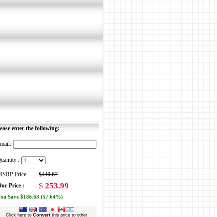
ease enter the following:
mail:
uantity :
SRP Price:
$440.67
$
253.99
ur Price :
ou Save $186.68 (57.64%)
Click here to
Convert
this price to other