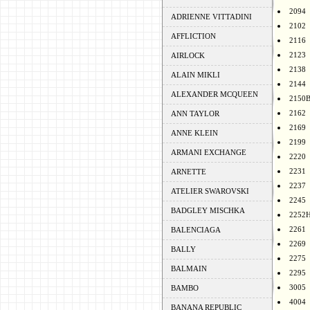
2094
ADRIENNE VITTADINI
2102
AFFLICTION
2116
2123
AIRLOCK
2138
ALAIN MIKLI
2144
ALEXANDER MCQUEEN
2150
2162
ANN TAYLOR
2169
ANNE KLEIN
2199
ARMANI EXCHANGE
2220
2231
ARNETTE
2237
ATELIER SWAROVSKI
2245
BADGLEY MISCHKA
2252
2261
BALENCIAGA
2269
BALLY
2275
BALMAIN
2295
3005
BAMBO
4004
BANANA REPUBLIC