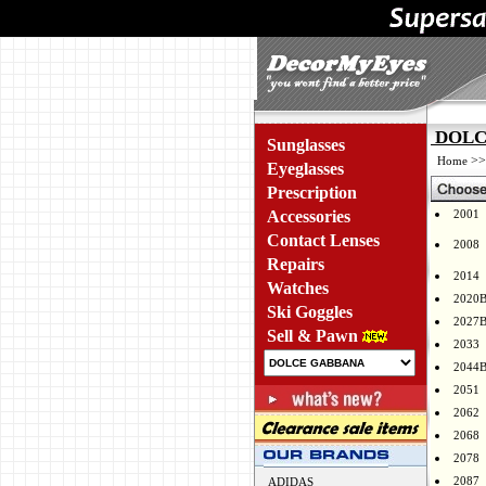
DOLCE
Sunglasses
>
Home
Eyeglasses
Prescription
Accessories
2001
Contact Lenses
2008
Repairs
2014
Watches
2020
Ski Goggles
2027
Sell & Pawn
2033
2044
2051
2062
2068
2078
2087
ADIDAS