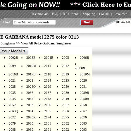
Testimonials
|
FAQ
|
Tell a friend
|
Shipping
|
Contact
|
Resources
|
201-472-0
Find:
 GABBANA model 2275 color 0213
>
>>
Sunglasses
View All Dolce Gabbana Sunglasses
2002B
2003B
2004B
2005
2006B
2009
2010M
2011
2012
2013BU
2016B
2017B
2018
2019
2019M
B
2021
2022
2024
2025
2026
B
2028
2028Q
2029
2030
2031
2035
2036
2037
2039
2039B
B
2045
2047
2048
2049
2050B
2052
2053
2056
2057
2058
2063Q
2064
2065
2066
2067
2072
2073K
2074
2075
2076
2079
2080
2081
2082
2083
2088
2089
2091
2092
2093