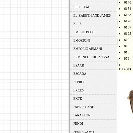
6148
ELIE SAAB
6154
6168
ELIZABETH AND JAMES
6176
ELLE
6187
EMILIO PUCCI
6195
800
EMOZIONI
809
EMPORIO ARMANI
818
ERMENEGILDO ZEGNA
859
ESAAB
DX4003
ESCADA
ESPRIT
EXCES
EXTE
FABRIS LANE
FARALLON
FENDI
FERRAGAMO