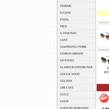
FERRARI
FLEXON
FOSSIL
FRED
G-STAR RAW
GANT
GIANFRANCO FERRE
GIORGIO ARMANI
GIVENCHY
GLAMOUR EDITORS PICK
1
grey
GOLD & WOOD
GOLIATH
GREY ANT
GUCCI
GUESS
GUESS BY MARCIANO