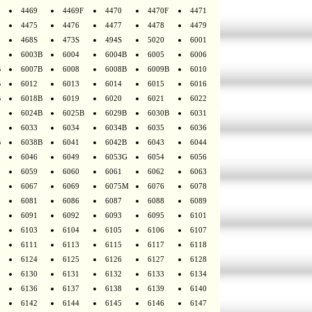
4469
4469F
4470
4470F
4471
4475
4476
4477
4478
4479
468S
473S
494S
5020
6001
6003B
6004
6004B
6005
6006
B
6007B
6008
6008B
6009B
6010
B
6012
6013
6014
6015
6016
B
6018B
6019
6020
6021
6022
6024B
6025B
6029B
6030B
6031
6033
6034
6034B
6035
6036
B
6038B
6041
6042B
6043
6044
6046
6049
6053G
6054
6056
6059
6060
6061
6062
6063
6067
6069
6075M
6076
6078
6081
6086
6087
6088
6089
6091
6092
6093
6095
6101
6103
6104
6105
6106
6107
6111
6113
6115
6117
6118
6124
6125
6126
6127
6128
6130
6131
6132
6133
6134
6136
6137
6138
6139
6140
6142
6144
6145
6146
6147