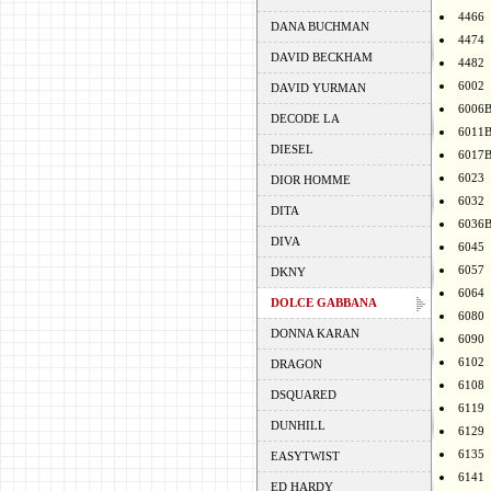
4466
DANA BUCHMAN
4474
DAVID BECKHAM
4482
6002
DAVID YURMAN
6006
DECODE LA
6011
DIESEL
6017
6023
DIOR HOMME
6032
DITA
6036
DIVA
6045
6057
DKNY
6064
DOLCE GABBANA
6080
DONNA KARAN
6090
6102
DRAGON
6108
DSQUARED
6119
DUNHILL
6129
6135
EASYTWIST
6141
ED HARDY