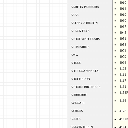
4010
BARTON PERREIRA
4014
4019
BEBE
4030
BETSEY JOHNSON
4037
BLACK FLYS
4045
4051
BLOOD AND TEARS
4058
BLUMARINE
4074
BMW
4079
4096
BOLLE
4103
BOTTEGA VENETA
4111
BOUCHERON
4117
4131
BROOKS BROTHERS
4158P
BURBERRY
4166
BVLGARI
BYBLOS
4175
C-LIFE
4182P
CALVIN KLEIN
4194