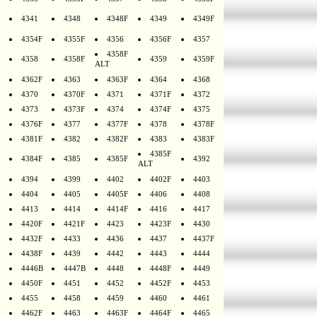
4341
4348
4348F
4349
4349F
4354F
4355F
4356
4356F
4357
4358F
4358
4358F
4359
4359F
ALT
4362F
4363
4363F
4364
4368
4370
4370F
4371
4371F
4372
4373
4373F
4374
4374F
4375
4376F
4377
4377F
4378
4378F
4381F
4382
4382F
4383
4383F
4385F
4384F
4385
4385F
4392
ALT
4394
4399
4402
4402F
4403
4404
4405
4405F
4406
4408
4413
4414
4414F
4416
4417
4420F
4421F
4423
4423F
4430
4432F
4433
4436
4437
4437F
4438F
4439
4442
4443
4444
4446B
4447B
4448
4448F
4449
4450F
4451
4452
4452F
4453
4455
4458
4459
4460
4461
4462F
4463
4463F
4464F
4465