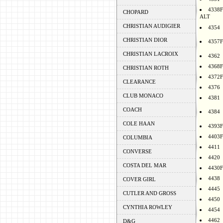
4338F
CHOPARD
ALT
CHRISTIAN AUDIGIER
4354
CHRISTIAN DIOR
4357F
CHRISTIAN LACROIX
4362
4368F
CHRISTIAN ROTH
4372F
CLEARANCE
4376
CLUB MONACO
4381
COACH
4384
COLE HAAN
4393F
4403F
COLUMBIA
4411
CONVERSE
4420
COSTA DEL MAR
4430F
4438
COVER GIRL
4445
CUTLER AND GROSS
4450
CYNTHIA ROWLEY
4454
4462
D&G