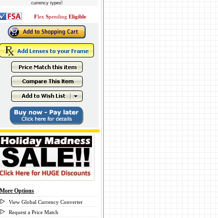
currency types!
F
lex
S
pending
Eligible
More Options
View Global Currency Converter
Request a Price Match