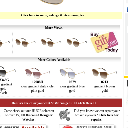
Click here to zoom, enlarge & view more pics.
More Views
More Colors Available
3348G
12988H
0279
0213
 gradient
clear gradient dark violet
clear gradient blue
gradient brown
gold
pink gold
gold
gold
black
Dont see the color you want?? We can get it. >>Click Here<<
Come check out our HUGE selection
Did you know we can repair your
of over 15,000
Discount Designer
broken eyewear?
Click here for
Watches.
repairs.