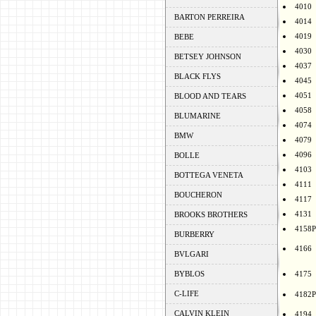
4010
BARTON PERREIRA
4014
4019
BEBE
4030
BETSEY JOHNSON
4037
BLACK FLYS
4045
4051
BLOOD AND TEARS
4058
BLUMARINE
4074
BMW
4079
4096
BOLLE
4103
BOTTEGA VENETA
4111
BOUCHERON
4117
4131
BROOKS BROTHERS
4158P
BURBERRY
4166
BVLGARI
BYBLOS
4175
C-LIFE
4182P
CALVIN KLEIN
4194