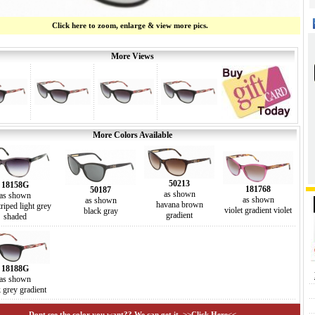
Click here to zoom, enlarge & view more pics.
More Views
More Colors Available
50213
18158G
181768
50187
as shown
as shown
as shown
as shown
havana brown
triped light grey
violet gradient violet
black gray
gradient
shaded
18188G
as shown
 grey gradient
Dont see the color you want?? We can get it. >>Click Here<<