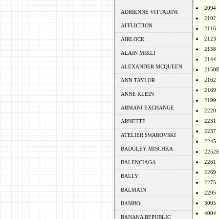
2094
ADRIENNE VITTADINI
2102
AFFLICTION
2116
2123
AIRLOCK
2138
ALAIN MIKLI
2144
ALEXANDER MCQUEEN
2150
2162
ANN TAYLOR
2169
ANNE KLEIN
2199
ARMANI EXCHANGE
2220
2231
ARNETTE
2237
ATELIER SWAROVSKI
2245
BADGLEY MISCHKA
2252
2261
BALENCIAGA
2269
BALLY
2275
BALMAIN
2295
3005
BAMBO
4004
BANANA REPUBLIC