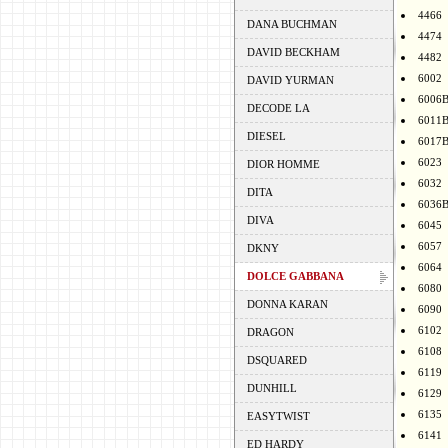
4466
DANA BUCHMAN
4474
DAVID BECKHAM
4482
6002
DAVID YURMAN
6006
DECODE LA
6011
DIESEL
6017
6023
DIOR HOMME
6032
DITA
6036
DIVA
6045
6057
DKNY
6064
DOLCE GABBANA
6080
DONNA KARAN
6090
6102
DRAGON
6108
DSQUARED
6119
DUNHILL
6129
6135
EASYTWIST
6141
ED HARDY