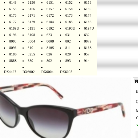
6149
6150
6151
6152
6153
6155
6156
6157
6158
6159
6170
6171
6172
6173
6174
6177
6179
6184
6185
6186
6189U
6191
6192
6193U
6194U
6196
6198
623
631
632
8003
8004
8008
802
8079
8096
810
810S
811
816S
818S
825S
826
829
857
888S
889
892
893
914
DX4427
DX6002
DX6004
DX6005
Pl
E
Q
M
O
Y