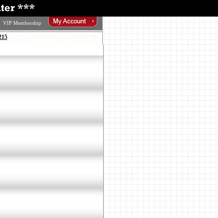
VIP Membership
215