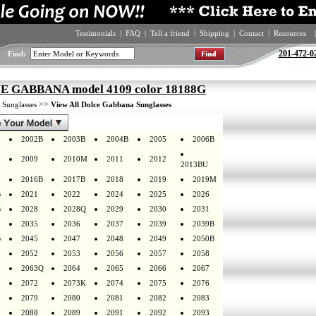
Testimonials
|
FAQ
|
Tell a friend
|
Shipping
|
Contact
|
Resources
|
201-472-0
Find:
 GABBANA model 4109 color 18188G
>
>>
Sunglasses
View All Dolce Gabbana Sunglasses
2002B
2003B
2004B
2005
2006B
2009
2010M
2011
2012
2013BU
2016B
2017B
2018
2019
2019M
B
2021
2022
2024
2025
2026
B
2028
2028Q
2029
2030
2031
2035
2036
2037
2039
2039B
B
2045
2047
2048
2049
2050B
2052
2053
2056
2057
2058
2063Q
2064
2065
2066
2067
2072
2073K
2074
2075
2076
2079
2080
2081
2082
2083
2088
2089
2091
2092
2093