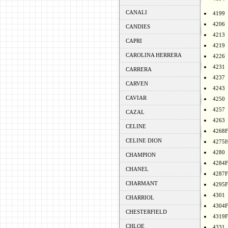
CANALI
4199
4206
CANDIES
4213
CAPRI
4219
CAROLINA HERRERA
4226
4231
CARRERA
4237
CARVEN
4243
CAVIAR
4250
4257
CAZAL
4263
CELINE
4268F
CELINE DION
4275
4280
CHAMPION
4284F
CHANEL
4287F
CHARMANT
4295F
4301
CHARRIOL
4304F
CHESTERFIELD
4319F
CHLOE
4331