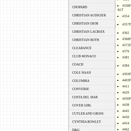
4338F
CHOPARD
ALT
CHRISTIAN AUDIGIER
4354
CHRISTIAN DIOR
4357F
CHRISTIAN LACROIX
4362
4368F
CHRISTIAN ROTH
4372F
CLEARANCE
4376
CLUB MONACO
4381
COACH
4384
COLE HAAN
4393F
4403F
COLUMBIA
4411
CONVERSE
4420
COSTA DEL MAR
4430F
4438
COVER GIRL
4445
CUTLER AND GROSS
4450
CYNTHIA ROWLEY
4454
4462
D&G