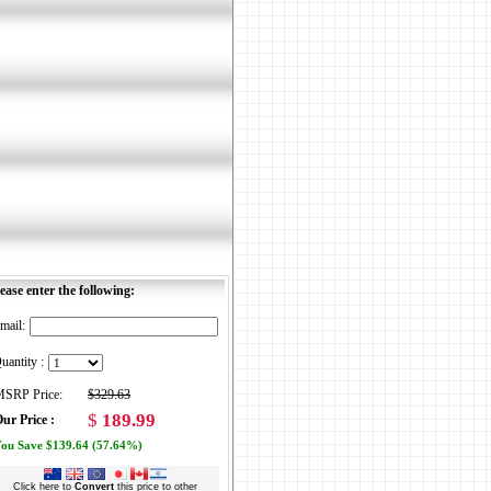
ease enter the following:
mail:
uantity :
SRP Price:
$329.63
$
189.99
ur Price :
ou Save $139.64 (57.64%)
Click here to
Convert
this price to other