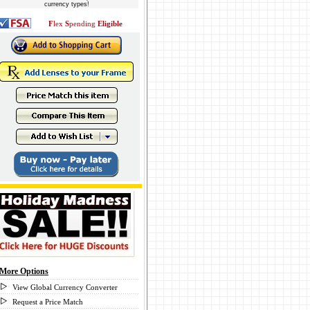
currency types!
F
lex
S
pending
Eligible
More Options
View Global Currency Converter
Request a Price Match