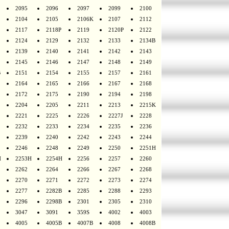
2095
2096
2097
2099
2100
2104
2105
2106K
2107
2112
2117
2118P
2119
2120P
2122
2124
2129
2132
2133
2134B
2139
2140
2141
2142
2143
2145
2146
2147
2148
2149
B
2151
2154
2155
2157
2161
2164
2165
2166
2167
2168
2172
2175
2190
2194
2198
2204
2205
2211
2213
2215K
2221
2225
2226
2227J
2228
2232
2233
2234
2235
2236
2239
2240
2242
2243
2244
2246
2248
2249
2250
2251H
H
2253H
2254H
2256
2257
2260
2262
2264
2266
2267
2268
2270
2271
2272
2273
2274
2277
2282B
2285
2288
2293
2296
2298B
2301
2305
2310
3047
3091
359S
4002
4003
4005
4005B
4007B
4008
4008B