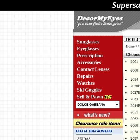
DOLCE
Sunglasses
>
Home
Eyeglasses
Prescription
Accessories
2001
Contact Lenses
2008
Repairs
2014
Watches
2020
Ski Goggles
2027
Sell & Pawn
2033
2044
2051
2062
2068
2078
2087
ADIDAS