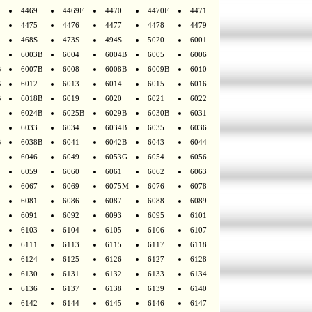
4469
4469F
4470
4470F
4471
4475
4476
4477
4478
4479
468S
473S
494S
5020
6001
6003B
6004
6004B
6005
6006
B
6007B
6008
6008B
6009B
6010
B
6012
6013
6014
6015
6016
B
6018B
6019
6020
6021
6022
6024B
6025B
6029B
6030B
6031
6033
6034
6034B
6035
6036
B
6038B
6041
6042B
6043
6044
6046
6049
6053G
6054
6056
6059
6060
6061
6062
6063
6067
6069
6075M
6076
6078
6081
6086
6087
6088
6089
6091
6092
6093
6095
6101
6103
6104
6105
6106
6107
6111
6113
6115
6117
6118
6124
6125
6126
6127
6128
6130
6131
6132
6133
6134
6136
6137
6138
6139
6140
6142
6144
6145
6146
6147