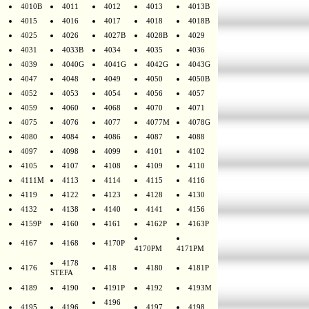
4010B
4011
4012
4013
4013B
4015
4016
4017
4018
4018B
4025
4026
4027B
4028B
4029
4031
4033B
4034
4035
4036
4039
4040G
4041G
4042G
4043G
4047
4048
4049
4050
4050B
4052
4053
4054
4056
4057
4059
4060
4068
4070
4071
4075
4076
4077
4077M
4078G
4080
4084
4086
4087
4088
4097
4098
4099
4101
4102
4105
4107
4108
4109
4110
4111M
4113
4114
4115
4116
4119
4122
4123
4128
4130
4132
4138
4140
4141
4156
4159P
4160
4161
4162P
4163P
4167
4168
4170P
4170PM
4171PM
4178
4176
418
4180
4181P
STEFA
4189
4190
4191P
4192
4193M
4196
4195
4196
4197
4198