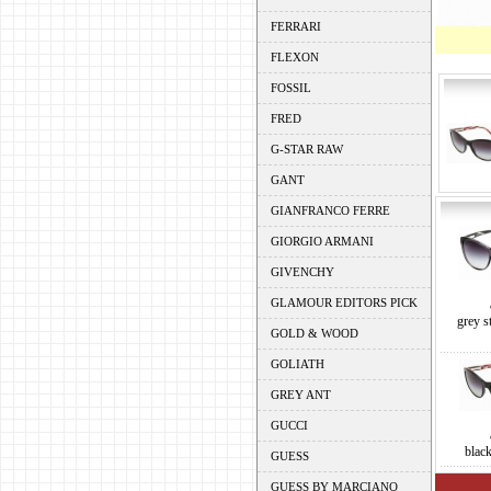
FERRARI
FLEXON
FOSSIL
FRED
G-STAR RAW
GANT
GIANFRANCO FERRE
GIORGIO ARMANI
GIVENCHY
GLAMOUR EDITORS PICK
grey s
GOLD & WOOD
GOLIATH
GREY ANT
GUCCI
black
GUESS
GUESS BY MARCIANO