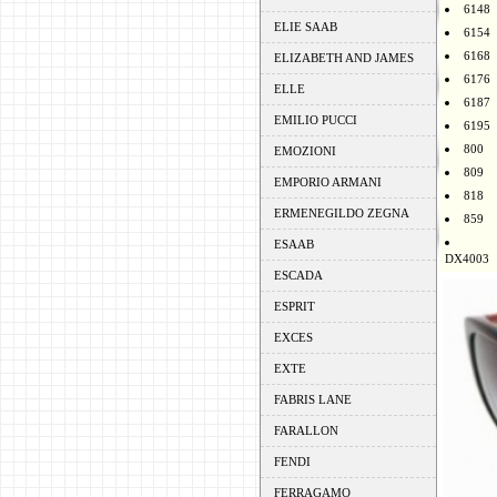
6148
ELIE SAAB
6154
6168
ELIZABETH AND JAMES
6176
ELLE
6187
EMILIO PUCCI
6195
800
EMOZIONI
809
EMPORIO ARMANI
818
ERMENEGILDO ZEGNA
859
ESAAB
DX4003
ESCADA
ESPRIT
EXCES
EXTE
FABRIS LANE
FARALLON
FENDI
FERRAGAMO