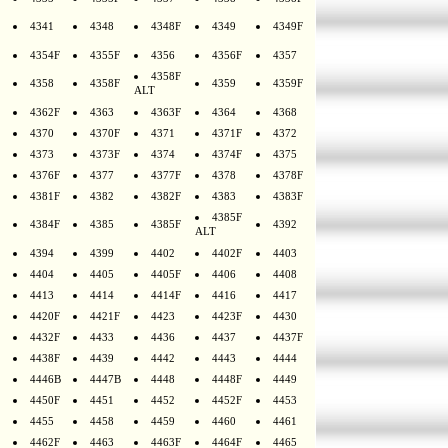
4341
4348
4348F
4349
4349F
4354F
4355F
4356
4356F
4357
4358F
4358
4358F
4359
4359F
ALT
4362F
4363
4363F
4364
4368
4370
4370F
4371
4371F
4372
4373
4373F
4374
4374F
4375
4376F
4377
4377F
4378
4378F
4381F
4382
4382F
4383
4383F
4385F
4384F
4385
4385F
4392
ALT
4394
4399
4402
4402F
4403
4404
4405
4405F
4406
4408
4413
4414
4414F
4416
4417
4420F
4421F
4423
4423F
4430
4432F
4433
4436
4437
4437F
4438F
4439
4442
4443
4444
4446B
4447B
4448
4448F
4449
4450F
4451
4452
4452F
4453
4455
4458
4459
4460
4461
4462F
4463
4463F
4464F
4465