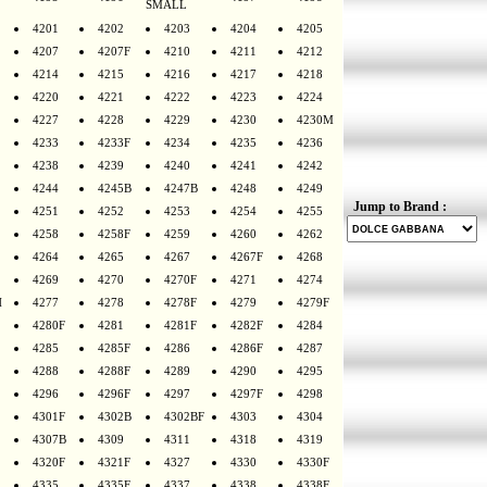
SMALL
4201
4202
4203
4204
4205
4207
4207F
4210
4211
4212
4214
4215
4216
4217
4218
4220
4221
4222
4223
4224
4227
4228
4229
4230
4230M
4233
4233F
4234
4235
4236
4238
4239
4240
4241
4242
4244
4245B
4247B
4248
4249
Jump to Brand :
4251
4252
4253
4254
4255
4258
4258F
4259
4260
4262
4264
4265
4267
4267F
4268
4269
4270
4270F
4271
4274
H
4277
4278
4278F
4279
4279F
4280F
4281
4281F
4282F
4284
4285
4285F
4286
4286F
4287
4288
4288F
4289
4290
4295
4296
4296F
4297
4297F
4298
4301F
4302B
4302BF
4303
4304
4307B
4309
4311
4318
4319
4320F
4321F
4327
4330
4330F
4335
4335F
4337
4338
4338F