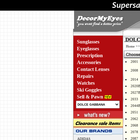
DOLCE
Sunglasses
>
Home
Eyeglasses
Prescription
Accessories
2001
Contact Lenses
2008
Repairs
2014
Watches
2020
Ski Goggles
2027
Sell & Pawn
2033
2044
2051
2062
2068
2078
2087
ADIDAS