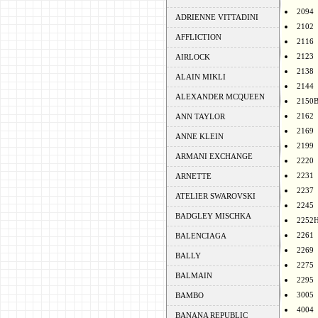
2094
ADRIENNE VITTADINI
2102
AFFLICTION
2116
2123
AIRLOCK
2138
ALAIN MIKLI
2144
ALEXANDER MCQUEEN
2150
2162
ANN TAYLOR
2169
ANNE KLEIN
2199
ARMANI EXCHANGE
2220
2231
ARNETTE
2237
ATELIER SWAROVSKI
2245
BADGLEY MISCHKA
2252
2261
BALENCIAGA
2269
BALLY
2275
BALMAIN
2295
3005
BAMBO
4004
BANANA REPUBLIC