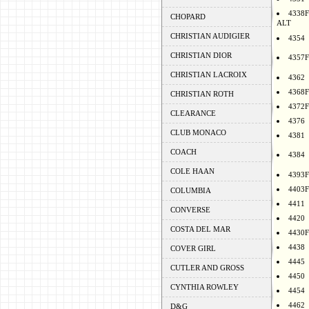
4338F
CHOPARD
ALT
CHRISTIAN AUDIGIER
4354
CHRISTIAN DIOR
4357F
CHRISTIAN LACROIX
4362
4368F
CHRISTIAN ROTH
4372F
CLEARANCE
4376
CLUB MONACO
4381
COACH
4384
COLE HAAN
4393F
4403F
COLUMBIA
4411
CONVERSE
4420
COSTA DEL MAR
4430F
4438
COVER GIRL
4445
CUTLER AND GROSS
4450
CYNTHIA ROWLEY
4454
4462
D&G