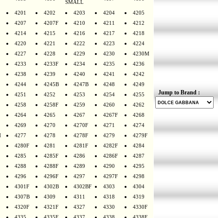
SMALL
4201
4202
4203
4204
4205
4207
4207F
4210
4211
4212
4214
4215
4216
4217
4218
4220
4221
4222
4223
4224
4227
4228
4229
4230
4230M
4233
4233F
4234
4235
4236
4238
4239
4240
4241
4242
4244
4245B
4247B
4248
4249
Jump to Brand :
4251
4252
4253
4254
4255
4258
4258F
4259
4260
4262
4264
4265
4267
4267F
4268
4269
4270
4270F
4271
4274
H
4277
4278
4278F
4279
4279F
4280F
4281
4281F
4282F
4284
4285
4285F
4286
4286F
4287
4288
4288F
4289
4290
4295
4296
4296F
4297
4297F
4298
4301F
4302B
4302BF
4303
4304
4307B
4309
4311
4318
4319
4320F
4321F
4327
4330
4330F
4335
4335F
4337
4338
4338F