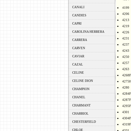
CANALI
4199
4206
CANDIES
4213
CAPRI
4219
CAROLINA HERRERA
4226
4231
CARRERA
4237
CARVEN
4243
CAVIAR
4250
4257
CAZAL
4263
CELINE
4268F
CELINE DION
4275
4280
CHAMPION
4284F
CHANEL
4287F
CHARMANT
4295F
4301
CHARRIOL
4304F
CHESTERFIELD
4319F
CHLOE
4331