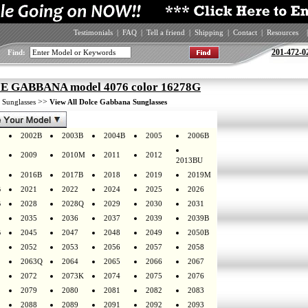
Testimonials
|
FAQ
|
Tell a friend
|
Shipping
|
Contact
|
Resources
|
201-472-0
Find:
 GABBANA model 4076 color 16278G
>
>>
Sunglasses
View All Dolce Gabbana Sunglasses
2002B
2003B
2004B
2005
2006B
2009
2010M
2011
2012
2013BU
2016B
2017B
2018
2019
2019M
B
2021
2022
2024
2025
2026
B
2028
2028Q
2029
2030
2031
2035
2036
2037
2039
2039B
B
2045
2047
2048
2049
2050B
2052
2053
2056
2057
2058
2063Q
2064
2065
2066
2067
2072
2073K
2074
2075
2076
2079
2080
2081
2082
2083
2088
2089
2091
2092
2093