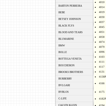
4010
BARTON PERREIRA
4014
4019
BEBE
4030
BETSEY JOHNSON
4037
BLACK FLYS
4045
4051
BLOOD AND TEARS
4058
BLUMARINE
4074
BMW
4079
4096
BOLLE
4103
BOTTEGA VENETA
4111
BOUCHERON
4117
4131
BROOKS BROTHERS
4158P
BURBERRY
4166
BVLGARI
BYBLOS
4175
C-LIFE
4182P
CALVIN KLEIN
4194