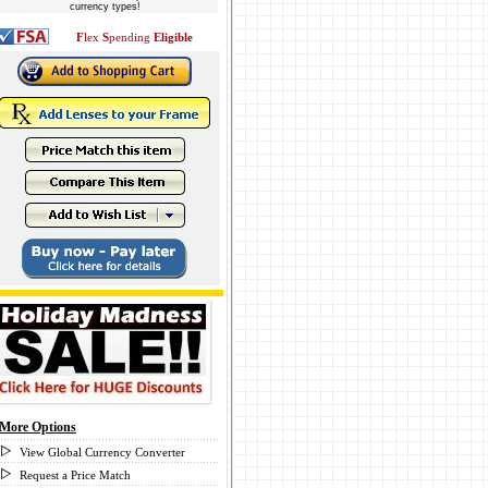
currency types!
F
lex
S
pending
Eligible
More Options
View Global Currency Converter
Request a Price Match