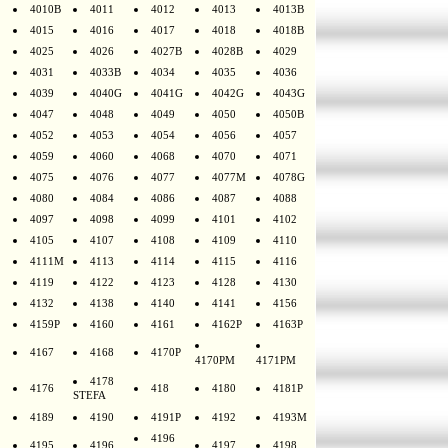
4010B
4011
4012
4013
4013B
4015
4016
4017
4018
4018B
4025
4026
4027B
4028B
4029
4031
4033B
4034
4035
4036
4039
4040G
4041G
4042G
4043G
4047
4048
4049
4050
4050B
4052
4053
4054
4056
4057
4059
4060
4068
4070
4071
4075
4076
4077
4077M
4078G
4080
4084
4086
4087
4088
4097
4098
4099
4101
4102
4105
4107
4108
4109
4110
4111M
4113
4114
4115
4116
4119
4122
4123
4128
4130
4132
4138
4140
4141
4156
4159P
4160
4161
4162P
4163P
4167
4168
4170P
4170PM
4171PM
4178
4176
418
4180
4181P
STEFA
4189
4190
4191P
4192
4193M
4196
4195
4196
4197
4198