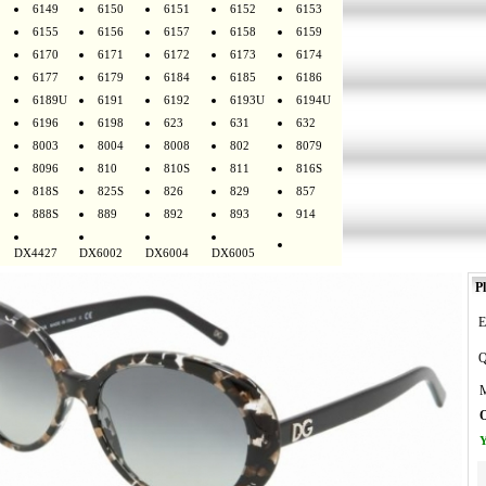
6149
6150
6151
6152
6153
6155
6156
6157
6158
6159
6170
6171
6172
6173
6174
6177
6179
6184
6185
6186
6189U
6191
6192
6193U
6194U
6196
6198
623
631
632
8003
8004
8008
802
8079
8096
810
810S
811
816S
818S
825S
826
829
857
888S
889
892
893
914
DX4427
DX6002
DX6004
DX6005
Pl
E
Q
M
O
Y