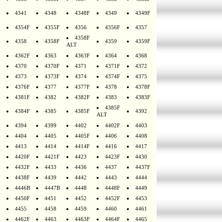
4341
4348
4348F
4349
4349F
4354F
4355F
4356
4356F
4357
4358F
4358
4358F
4359
4359F
ALT
4362F
4363
4363F
4364
4368
4370
4370F
4371
4371F
4372
4373
4373F
4374
4374F
4375
4376F
4377
4377F
4378
4378F
4381F
4382
4382F
4383
4383F
4385F
4384F
4385
4385F
4392
ALT
4394
4399
4402
4402F
4403
4404
4405
4405F
4406
4408
4413
4414
4414F
4416
4417
4420F
4421F
4423
4423F
4430
4432F
4433
4436
4437
4437F
4438F
4439
4442
4443
4444
4446B
4447B
4448
4448F
4449
4450F
4451
4452
4452F
4453
4455
4458
4459
4460
4461
4462F
4463
4463F
4464F
4465