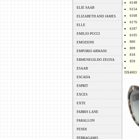
6148
ELIE SAAB
6154
6168
ELIZABETH AND JAMES
6176
ELLE
6187
EMILIO PUCCI
6195
800
EMOZIONI
809
EMPORIO ARMANI
818
ERMENEGILDO ZEGNA
859
ESAAB
DX4003
ESCADA
ESPRIT
EXCES
EXTE
FABRIS LANE
FARALLON
FENDI
FERRAGAMO