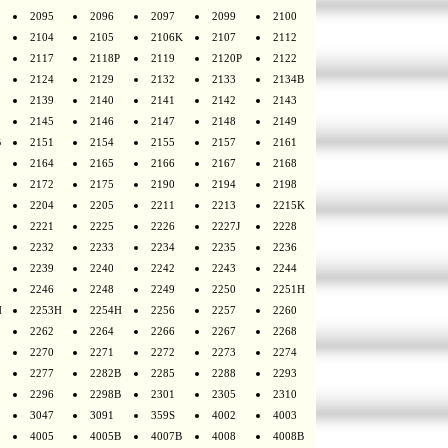
2095
2096
2097
2099
2100
2104
2105
2106K
2107
2112
2117
2118P
2119
2120P
2122
2124
2129
2132
2133
2134B
2139
2140
2141
2142
2143
2145
2146
2147
2148
2149
B
2151
2154
2155
2157
2161
2164
2165
2166
2167
2168
2172
2175
2190
2194
2198
2204
2205
2211
2213
2215K
2221
2225
2226
2227J
2228
2232
2233
2234
2235
2236
2239
2240
2242
2243
2244
2246
2248
2249
2250
2251H
H
2253H
2254H
2256
2257
2260
2262
2264
2266
2267
2268
2270
2271
2272
2273
2274
2277
2282B
2285
2288
2293
2296
2298B
2301
2305
2310
3047
3091
359S
4002
4003
4005
4005B
4007B
4008
4008B