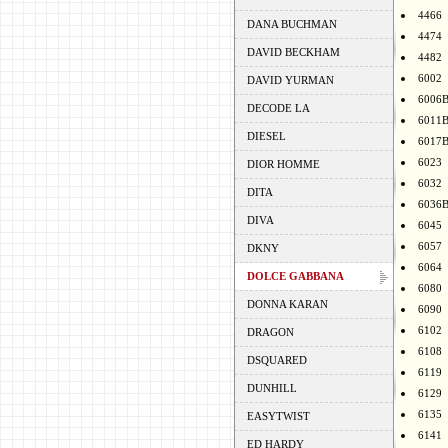
4466
DANA BUCHMAN
4474
DAVID BECKHAM
4482
6002
DAVID YURMAN
6006
DECODE LA
6011
DIESEL
6017
6023
DIOR HOMME
6032
DITA
6036
DIVA
6045
6057
DKNY
6064
DOLCE GABBANA
6080
DONNA KARAN
6090
6102
DRAGON
6108
DSQUARED
6119
DUNHILL
6129
6135
EASYTWIST
6141
ED HARDY