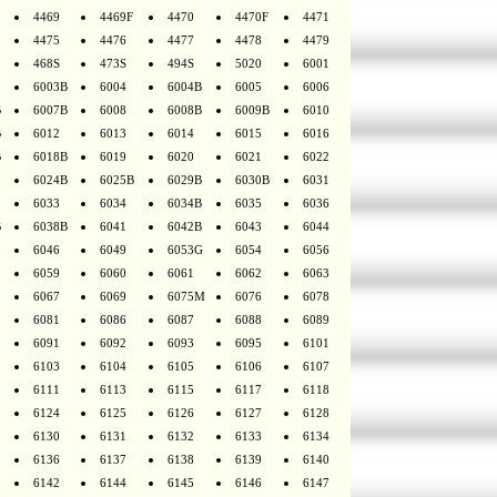
4469
4469F
4470
4470F
4471
4475
4476
4477
4478
4479
468S
473S
494S
5020
6001
6003B
6004
6004B
6005
6006
B
6007B
6008
6008B
6009B
6010
B
6012
6013
6014
6015
6016
B
6018B
6019
6020
6021
6022
6024B
6025B
6029B
6030B
6031
6033
6034
6034B
6035
6036
B
6038B
6041
6042B
6043
6044
6046
6049
6053G
6054
6056
6059
6060
6061
6062
6063
6067
6069
6075M
6076
6078
6081
6086
6087
6088
6089
6091
6092
6093
6095
6101
6103
6104
6105
6106
6107
6111
6113
6115
6117
6118
6124
6125
6126
6127
6128
6130
6131
6132
6133
6134
6136
6137
6138
6139
6140
6142
6144
6145
6146
6147