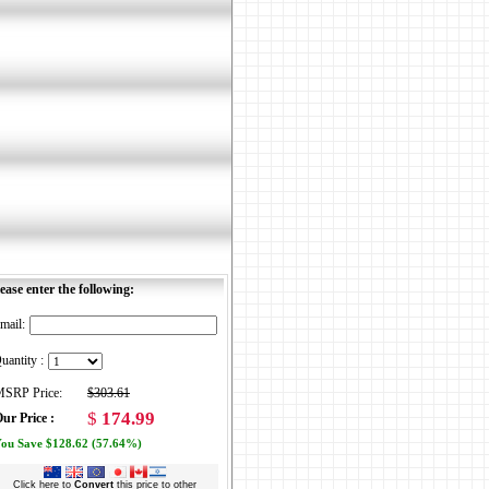
ease enter the following:
mail:
uantity :
SRP Price:
$303.61
$
174.99
ur Price :
ou Save $128.62 (57.64%)
Click here to
Convert
this price to other