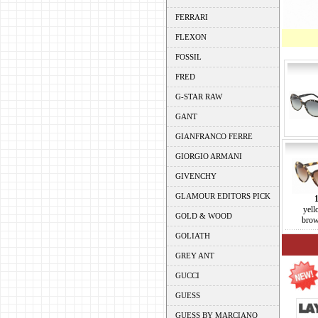
FERRARI
FLEXON
FOSSIL
FRED
G-STAR RAW
GANT
GIANFRANCO FERRE
GIORGIO ARMANI
GIVENCHY
GLAMOUR EDITORS PICK
yell
GOLD & WOOD
brow
GOLIATH
GREY ANT
GUCCI
GUESS
GUESS BY MARCIANO