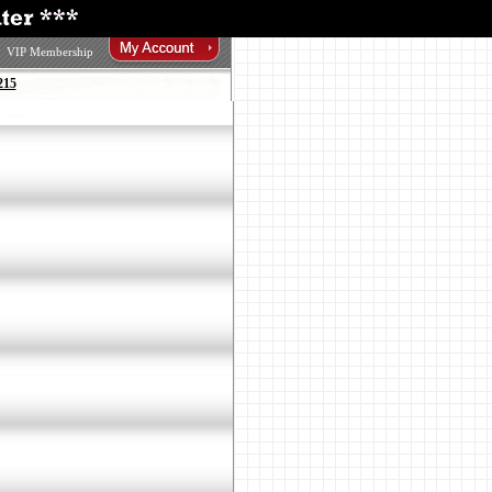
VIP Membership
215