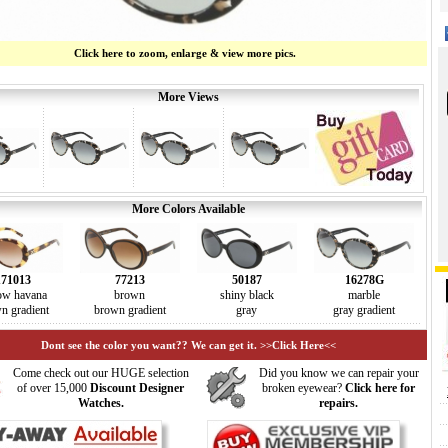
Click here to zoom, enlarge & view more pics.
More Views
More Colors Available
171013
77213
50187
16278G
ow havana
brown
shiny black
marble
n gradient
brown gradient
gray
gray gradient
Dont see the color you want?? We can get it. >>Click Here<<
Come check out our HUGE selection
Did you know we can repair your
of over 15,000
Discount Designer
broken eyewear?
Click here for
Watches.
repairs.