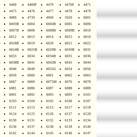
4469
4469F
4470
4470F
4471
4475
4476
4477
4478
4479
468S
473S
494S
5020
6001
6003B
6004
6004B
6005
6006
B
6007B
6008
6008B
6009B
6010
B
6012
6013
6014
6015
6016
B
6018B
6019
6020
6021
6022
6024B
6025B
6029B
6030B
6031
6033
6034
6034B
6035
6036
B
6038B
6041
6042B
6043
6044
6046
6049
6053G
6054
6056
6059
6060
6061
6062
6063
6067
6069
6075M
6076
6078
6081
6086
6087
6088
6089
6091
6092
6093
6095
6101
6103
6104
6105
6106
6107
6111
6113
6115
6117
6118
6124
6125
6126
6127
6128
6130
6131
6132
6133
6134
6136
6137
6138
6139
6140
6142
6144
6145
6146
6147