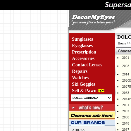
DOLCE
Sunglasses
>
Home
Eyeglasses
Prescription
Accessories
2001
Contact Lenses
2008
Repairs
2014
Watches
2020
Ski Goggles
2027
Sell & Pawn
2033
2044
2051
2062
2068
2078
2087
ADIDAS