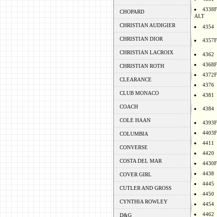
4338F
CHOPARD
ALT
CHRISTIAN AUDIGIER
4354
CHRISTIAN DIOR
4357F
CHRISTIAN LACROIX
4362
4368F
CHRISTIAN ROTH
4372F
CLEARANCE
4376
CLUB MONACO
4381
COACH
4384
COLE HAAN
4393F
4403F
COLUMBIA
4411
CONVERSE
4420
COSTA DEL MAR
4430F
4438
COVER GIRL
4445
CUTLER AND GROSS
4450
CYNTHIA ROWLEY
4454
4462
D&G