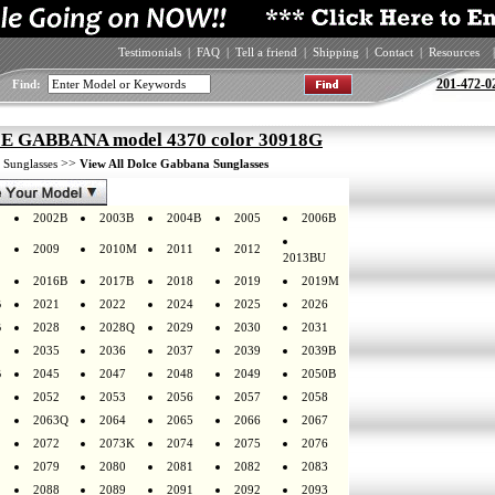
Testimonials
|
FAQ
|
Tell a friend
|
Shipping
|
Contact
|
Resources
|
201-472-0
Find:
 GABBANA model 4370 color 30918G
>
>>
Sunglasses
View All Dolce Gabbana Sunglasses
2002B
2003B
2004B
2005
2006B
2009
2010M
2011
2012
2013BU
2016B
2017B
2018
2019
2019M
B
2021
2022
2024
2025
2026
B
2028
2028Q
2029
2030
2031
2035
2036
2037
2039
2039B
B
2045
2047
2048
2049
2050B
2052
2053
2056
2057
2058
2063Q
2064
2065
2066
2067
2072
2073K
2074
2075
2076
2079
2080
2081
2082
2083
2088
2089
2091
2092
2093