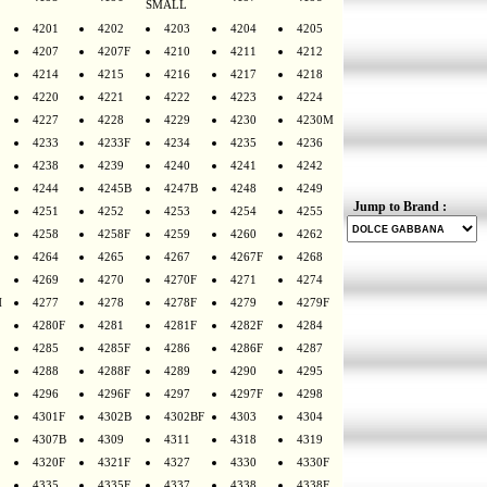
SMALL
4201
4202
4203
4204
4205
4207
4207F
4210
4211
4212
4214
4215
4216
4217
4218
4220
4221
4222
4223
4224
4227
4228
4229
4230
4230M
4233
4233F
4234
4235
4236
4238
4239
4240
4241
4242
4244
4245B
4247B
4248
4249
Jump to Brand :
4251
4252
4253
4254
4255
4258
4258F
4259
4260
4262
4264
4265
4267
4267F
4268
4269
4270
4270F
4271
4274
H
4277
4278
4278F
4279
4279F
4280F
4281
4281F
4282F
4284
4285
4285F
4286
4286F
4287
4288
4288F
4289
4290
4295
4296
4296F
4297
4297F
4298
4301F
4302B
4302BF
4303
4304
4307B
4309
4311
4318
4319
4320F
4321F
4327
4330
4330F
4335
4335F
4337
4338
4338F