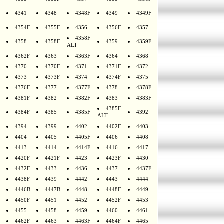
4341
4348
4348F
4349
4349F
4354F
4355F
4356
4356F
4357
4358F
4358
4358F
4359
4359F
ALT
4362F
4363
4363F
4364
4368
4370
4370F
4371
4371F
4372
4373
4373F
4374
4374F
4375
4376F
4377
4377F
4378
4378F
4381F
4382
4382F
4383
4383F
4385F
4384F
4385
4385F
4392
ALT
4394
4399
4402
4402F
4403
4404
4405
4405F
4406
4408
4413
4414
4414F
4416
4417
4420F
4421F
4423
4423F
4430
4432F
4433
4436
4437
4437F
4438F
4439
4442
4443
4444
4446B
4447B
4448
4448F
4449
4450F
4451
4452
4452F
4453
4455
4458
4459
4460
4461
4462F
4463
4463F
4464F
4465