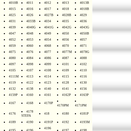
4010B
4011
4012
4013
4013B
4015
4016
4017
4018
4018B
4025
4026
4027B
4028B
4029
4031
4033B
4034
4035
4036
4039
4040G
4041G
4042G
4043G
4047
4048
4049
4050
4050B
4052
4053
4054
4056
4057
4059
4060
4068
4070
4071
4075
4076
4077
4077M
4078G
4080
4084
4086
4087
4088
4097
4098
4099
4101
4102
4105
4107
4108
4109
4110
4111M
4113
4114
4115
4116
4119
4122
4123
4128
4130
4132
4138
4140
4141
4156
4159P
4160
4161
4162P
4163P
4167
4168
4170P
4170PM
4171PM
4178
4176
418
4180
4181P
STEFA
4189
4190
4191P
4192
4193M
4196
4195
4196
4197
4198