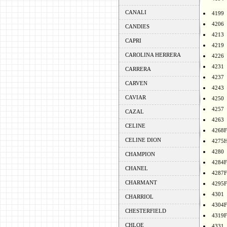
CANALI
4199
4206
CANDIES
4213
CAPRI
4219
CAROLINA HERRERA
4226
4231
CARRERA
4237
CARVEN
4243
CAVIAR
4250
4257
CAZAL
4263
CELINE
4268F
CELINE DION
4275
4280
CHAMPION
4284F
CHANEL
4287F
CHARMANT
4295F
4301
CHARRIOL
4304F
CHESTERFIELD
4319F
CHLOE
4331