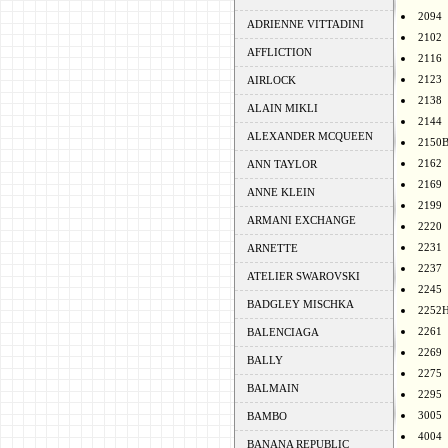
2094
ADRIENNE VITTADINI
2102
AFFLICTION
2116
2123
AIRLOCK
2138
ALAIN MIKLI
2144
ALEXANDER MCQUEEN
2150
2162
ANN TAYLOR
2169
ANNE KLEIN
2199
ARMANI EXCHANGE
2220
2231
ARNETTE
2237
ATELIER SWAROVSKI
2245
BADGLEY MISCHKA
2252
2261
BALENCIAGA
2269
BALLY
2275
BALMAIN
2295
3005
BAMBO
4004
BANANA REPUBLIC