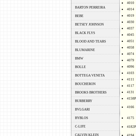
4010
BARTON PERREIRA
4014
4019
BEBE
4030
BETSEY JOHNSON
4037
BLACK FLYS
4045
4051
BLOOD AND TEARS
4058
BLUMARINE
4074
BMW
4079
4096
BOLLE
4103
BOTTEGA VENETA
4111
BOUCHERON
4117
4131
BROOKS BROTHERS
4158P
BURBERRY
4166
BVLGARI
BYBLOS
4175
C-LIFE
4182P
CALVIN KLEIN
4194