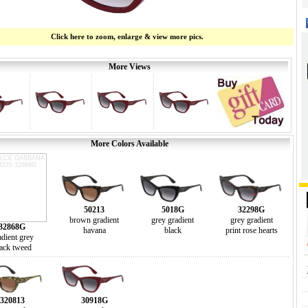
Click here to zoom, enlarge & view more pics.
More Views
More Colors Available
50213
5018G
32298G
brown gradient
grey gradient
grey gradient
32868G
havana
black
print rose hearts
adient grey
ack tweed
320813
30918G