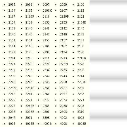
2095
2096
2097
2099
2100
2104
2105
2106K
2107
2112
2117
2118P
2119
2120P
2122
2124
2129
2132
2133
2134B
2139
2140
2141
2142
2143
2145
2146
2147
2148
2149
B
2151
2154
2155
2157
2161
2164
2165
2166
2167
2168
2172
2175
2190
2194
2198
2204
2205
2211
2213
2215K
2221
2225
2226
2227J
2228
2232
2233
2234
2235
2236
2239
2240
2242
2243
2244
2246
2248
2249
2250
2251H
H
2253H
2254H
2256
2257
2260
2262
2264
2266
2267
2268
2270
2271
2272
2273
2274
2277
2282B
2285
2288
2293
2296
2298B
2301
2305
2310
3047
3091
359S
4002
4003
4005
4005B
4007B
4008
4008B