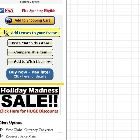
currency types!
F
lex
S
pending
Eligible
More Options
View Global Currency Converter
Request a Price Match