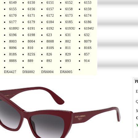
6149
6150
6151
6152
6153
6155
6156
6157
6158
6159
6170
6171
6172
6173
6174
6177
6179
6184
6185
6186
6189U
6191
6192
6193U
6194U
6196
6198
623
631
632
8003
8004
8008
802
8079
8096
810
810S
811
816S
818S
825S
826
829
857
888S
889
892
893
914
DX4427
DX6002
DX6004
DX6005
Pl
E
Q
M
O
Y