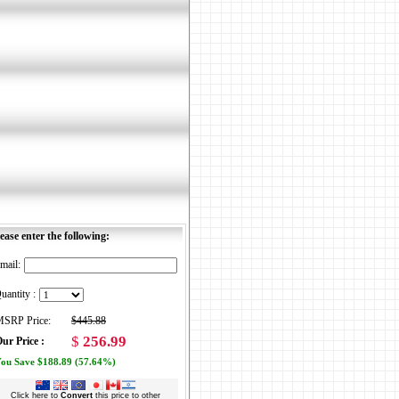
ease enter the following:
mail:
uantity :
SRP Price:
$445.88
$
256.99
ur Price :
ou Save $188.89 (57.64%)
Click here to
Convert
this price to other