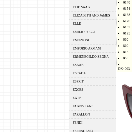
6148
ELIE SAAB
6154
6168
ELIZABETH AND JAMES
6176
ELLE
6187
EMILIO PUCCI
6195
800
EMOZIONI
809
EMPORIO ARMANI
818
ERMENEGILDO ZEGNA
859
ESAAB
DX4003
ESCADA
ESPRIT
EXCES
EXTE
FABRIS LANE
FARALLON
FENDI
FERRAGAMO