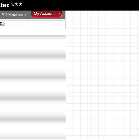
VIP Membership
215