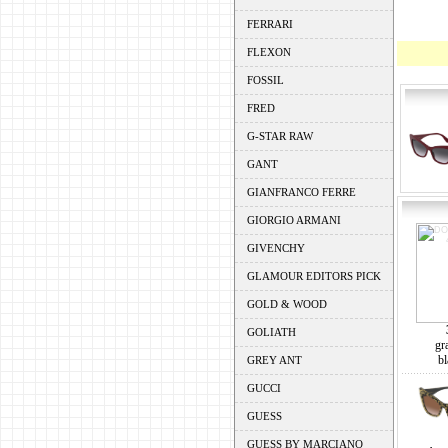
FERRARI
FLEXON
FOSSIL
FRED
G-STAR RAW
GANT
GIANFRANCO FERRE
GIORGIO ARMANI
GIVENCHY
GLAMOUR EDITORS PICK
GOLD & WOOD
GOLIATH
gr
bl
GREY ANT
GUCCI
GUESS
GUESS BY MARCIANO