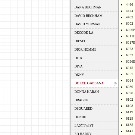
4466
DANA BUCHMAN
4474
DAVID BECKHAM
4482
6002
DAVID YURMAN
6006
DECODE LA
6011
DIESEL
6017
6023
DIOR HOMME
6032
DITA
6036
DIVA
6045
6057
DKNY
6064
DOLCE GABBANA
6080
DONNA KARAN
6090
6102
DRAGON
6108
DSQUARED
6119
DUNHILL
6129
6135
EASYTWIST
6141
ED HARDY