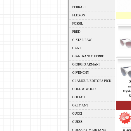
FERRARI
FLEXON
FOSSIL
FRED
G-STAR RAW
GANT
GIANFRANCO FERRE
GIORGIO ARMANI
GIVENCHY
GLAMOUR EDITORS PICK
2
a
GOLD & WOOD
cryst
g
GOLIATH
GREY ANT
GUCCI
GUESS
GUESS BY MARCIANO