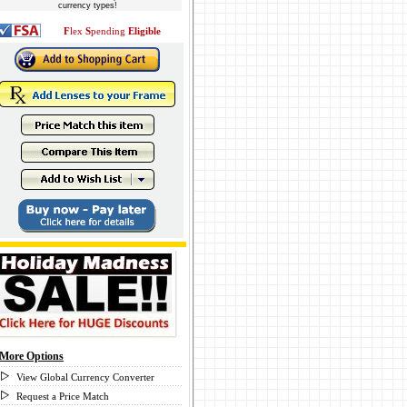
currency types!
F
lex
S
pending
Eligible
More Options
View Global Currency Converter
Request a Price Match