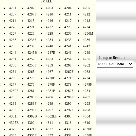
SMALL
4201
4202
4203
4204
4205
4207
4207F
4210
4211
4212
4214
4215
4216
4217
4218
4220
4221
4222
4223
4224
4227
4228
4229
4230
4230M
4233
4233F
4234
4235
4236
4238
4239
4240
4241
4242
4244
4245B
4247B
4248
4249
Jump to Brand :
4251
4252
4253
4254
4255
4258
4258F
4259
4260
4262
4264
4265
4267
4267F
4268
4269
4270
4270F
4271
4274
H
4277
4278
4278F
4279
4279F
4280F
4281
4281F
4282F
4284
4285
4285F
4286
4286F
4287
4288
4288F
4289
4290
4295
4296
4296F
4297
4297F
4298
4301F
4302B
4302BF
4303
4304
4307B
4309
4311
4318
4319
4320F
4321F
4327
4330
4330F
4335
4335F
4337
4338
4338F