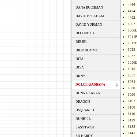
4466
DANA BUCHMAN
4474
DAVID BECKHAM
4482
6002
DAVID YURMAN
6006
DECODE LA
6011
DIESEL
6017
6023
DIOR HOMME
6032
DITA
6036
DIVA
6045
6057
DKNY
6064
DOLCE GABBANA
6080
DONNA KARAN
6090
6102
DRAGON
6108
DSQUARED
6119
DUNHILL
6129
6135
EASYTWIST
6141
ED HARDY