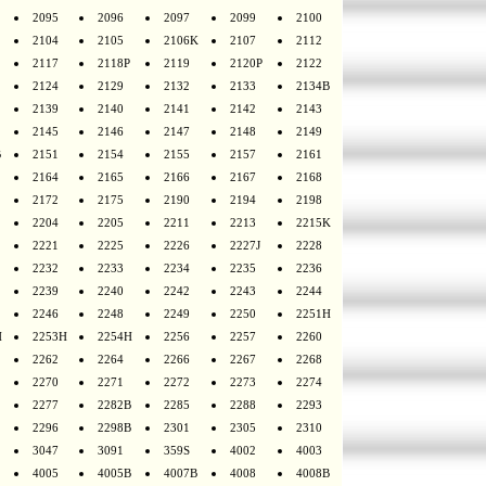
2095
2096
2097
2099
2100
2104
2105
2106K
2107
2112
2117
2118P
2119
2120P
2122
2124
2129
2132
2133
2134B
2139
2140
2141
2142
2143
2145
2146
2147
2148
2149
B
2151
2154
2155
2157
2161
2164
2165
2166
2167
2168
2172
2175
2190
2194
2198
2204
2205
2211
2213
2215K
2221
2225
2226
2227J
2228
2232
2233
2234
2235
2236
2239
2240
2242
2243
2244
2246
2248
2249
2250
2251H
H
2253H
2254H
2256
2257
2260
2262
2264
2266
2267
2268
2270
2271
2272
2273
2274
2277
2282B
2285
2288
2293
2296
2298B
2301
2305
2310
3047
3091
359S
4002
4003
4005
4005B
4007B
4008
4008B