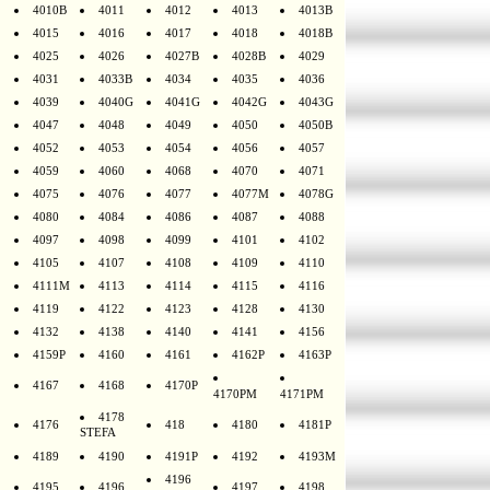
4010B
4011
4012
4013
4013B
4015
4016
4017
4018
4018B
4025
4026
4027B
4028B
4029
4031
4033B
4034
4035
4036
4039
4040G
4041G
4042G
4043G
4047
4048
4049
4050
4050B
4052
4053
4054
4056
4057
4059
4060
4068
4070
4071
4075
4076
4077
4077M
4078G
4080
4084
4086
4087
4088
4097
4098
4099
4101
4102
4105
4107
4108
4109
4110
4111M
4113
4114
4115
4116
4119
4122
4123
4128
4130
4132
4138
4140
4141
4156
4159P
4160
4161
4162P
4163P
4167
4168
4170P
4170PM
4171PM
4178
4176
418
4180
4181P
STEFA
4189
4190
4191P
4192
4193M
4196
4195
4196
4197
4198