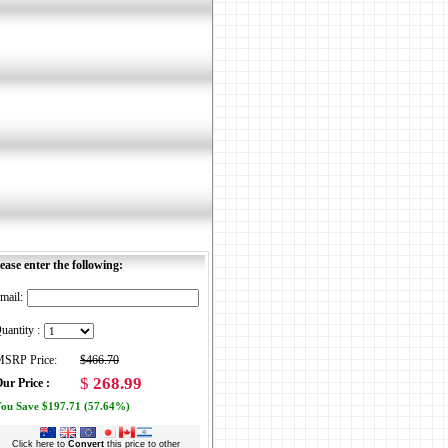
ease enter the following:
mail:
uantity :
SRP Price:
$466.70
$
268.99
ur Price :
ou Save $197.71 (57.64%)
Click here to
Convert
this price to other