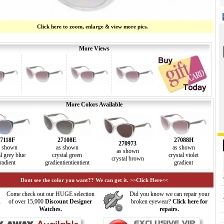
Click here to zoom, enlarge & view more pics.
More Views
More Colors Available
7118F
27108E
27088H
270973
s shown
as shown
as shown
as shown
al grey blue
crystal green
crystal violet
crystal brown
radient
gradientientientient
gradient
Dont see the color you want?? We can get it. >>Click Here<<
Come check out our HUGE selection
Did you know we can repair your
of over 15,000
Discount Designer
broken eyewear?
Click here for
Watches.
repairs.