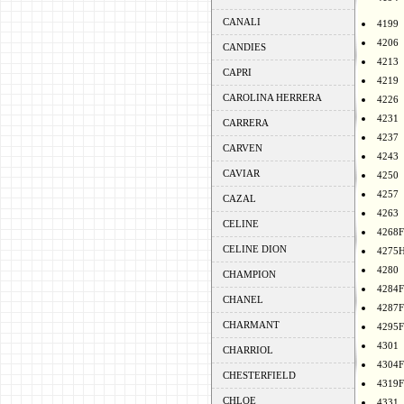
CANALI
4199
4206
CANDIES
4213
CAPRI
4219
CAROLINA HERRERA
4226
4231
CARRERA
4237
CARVEN
4243
CAVIAR
4250
4257
CAZAL
4263
CELINE
4268F
CELINE DION
4275
4280
CHAMPION
4284F
CHANEL
4287F
CHARMANT
4295F
4301
CHARRIOL
4304F
CHESTERFIELD
4319F
CHLOE
4331