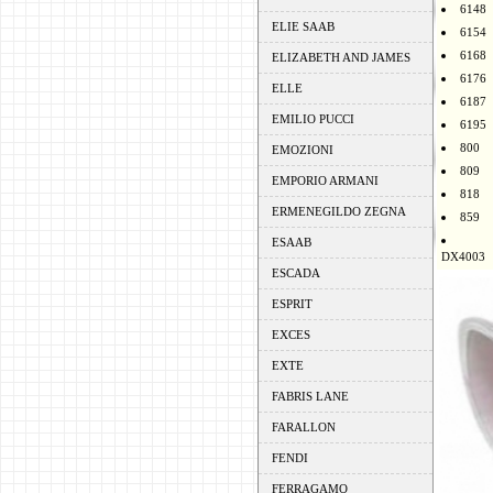
6148
ELIE SAAB
6154
6168
ELIZABETH AND JAMES
6176
ELLE
6187
EMILIO PUCCI
6195
800
EMOZIONI
809
EMPORIO ARMANI
818
ERMENEGILDO ZEGNA
859
ESAAB
DX4003
ESCADA
ESPRIT
EXCES
EXTE
FABRIS LANE
FARALLON
FENDI
FERRAGAMO