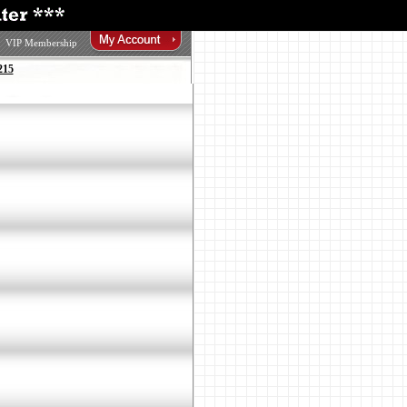
VIP Membership
215