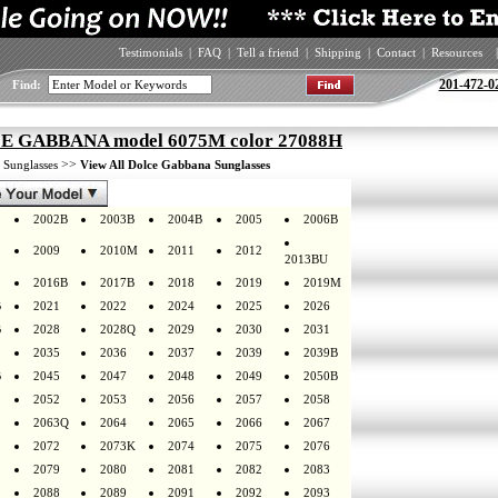
Testimonials
|
FAQ
|
Tell a friend
|
Shipping
|
Contact
|
Resources
|
201-472-0
Find:
 GABBANA model 6075M color 27088H
>
>>
Sunglasses
View All Dolce Gabbana Sunglasses
2002B
2003B
2004B
2005
2006B
2009
2010M
2011
2012
2013BU
2016B
2017B
2018
2019
2019M
B
2021
2022
2024
2025
2026
B
2028
2028Q
2029
2030
2031
2035
2036
2037
2039
2039B
B
2045
2047
2048
2049
2050B
2052
2053
2056
2057
2058
2063Q
2064
2065
2066
2067
2072
2073K
2074
2075
2076
2079
2080
2081
2082
2083
2088
2089
2091
2092
2093