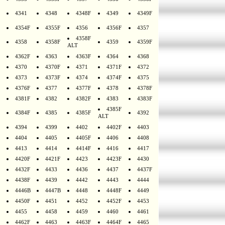
4341
4348
4348F
4349
4349F
4354F
4355F
4356
4356F
4357
4358F
4358
4358F
4359
4359F
ALT
4362F
4363
4363F
4364
4368
4370
4370F
4371
4371F
4372
4373
4373F
4374
4374F
4375
4376F
4377
4377F
4378
4378F
4381F
4382
4382F
4383
4383F
4385F
4384F
4385
4385F
4392
ALT
4394
4399
4402
4402F
4403
4404
4405
4405F
4406
4408
4413
4414
4414F
4416
4417
4420F
4421F
4423
4423F
4430
4432F
4433
4436
4437
4437F
4438F
4439
4442
4443
4444
4446B
4447B
4448
4448F
4449
4450F
4451
4452
4452F
4453
4455
4458
4459
4460
4461
4462F
4463
4463F
4464F
4465