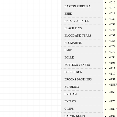
4010
BARTON PERREIRA
4014
4019
BEBE
4030
BETSEY JOHNSON
4037
BLACK FLYS
4045
4051
BLOOD AND TEARS
4058
BLUMARINE
4074
BMW
4079
4096
BOLLE
4103
BOTTEGA VENETA
4111
BOUCHERON
4117
4131
BROOKS BROTHERS
4158P
BURBERRY
4166
BVLGARI
BYBLOS
4175
C-LIFE
4182P
CALVIN KLEIN
4194