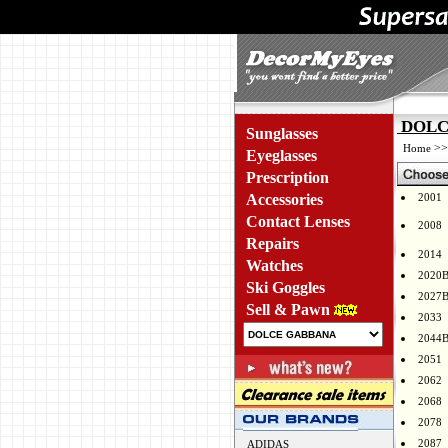
DOLCE
Sunglasses
>
Home
Eyeglasses
Prescription
Accessories
2001
Contact Lenses
2008
Repairs
2014
Watches
2020
Ski Goggles
2027
Sell & Pawn
2033
2044
2051
2062
2068
2078
2087
ADIDAS