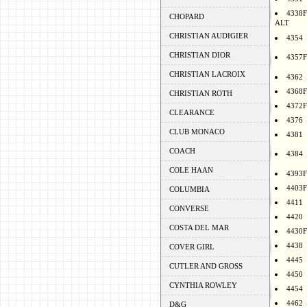
4338F
CHOPARD
ALT
CHRISTIAN AUDIGIER
4354
CHRISTIAN DIOR
4357F
CHRISTIAN LACROIX
4362
4368F
CHRISTIAN ROTH
4372F
CLEARANCE
4376
CLUB MONACO
4381
COACH
4384
COLE HAAN
4393F
4403F
COLUMBIA
4411
CONVERSE
4420
COSTA DEL MAR
4430F
4438
COVER GIRL
4445
CUTLER AND GROSS
4450
CYNTHIA ROWLEY
4454
4462
D&G