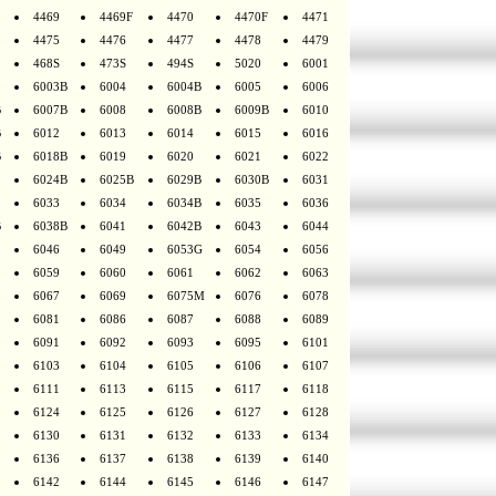
4469
4469F
4470
4470F
4471
4475
4476
4477
4478
4479
468S
473S
494S
5020
6001
6003B
6004
6004B
6005
6006
B
6007B
6008
6008B
6009B
6010
B
6012
6013
6014
6015
6016
B
6018B
6019
6020
6021
6022
6024B
6025B
6029B
6030B
6031
6033
6034
6034B
6035
6036
B
6038B
6041
6042B
6043
6044
6046
6049
6053G
6054
6056
6059
6060
6061
6062
6063
6067
6069
6075M
6076
6078
6081
6086
6087
6088
6089
6091
6092
6093
6095
6101
6103
6104
6105
6106
6107
6111
6113
6115
6117
6118
6124
6125
6126
6127
6128
6130
6131
6132
6133
6134
6136
6137
6138
6139
6140
6142
6144
6145
6146
6147