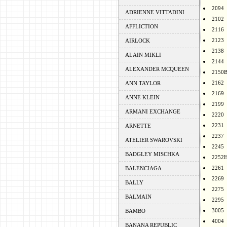
2094
ADRIENNE VITTADINI
2102
AFFLICTION
2116
2123
AIRLOCK
2138
ALAIN MIKLI
2144
ALEXANDER MCQUEEN
2150
2162
ANN TAYLOR
2169
ANNE KLEIN
2199
ARMANI EXCHANGE
2220
2231
ARNETTE
2237
ATELIER SWAROVSKI
2245
BADGLEY MISCHKA
2252
2261
BALENCIAGA
2269
BALLY
2275
BALMAIN
2295
3005
BAMBO
4004
BANANA REPUBLIC