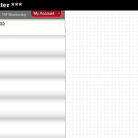
VIP Membership
215