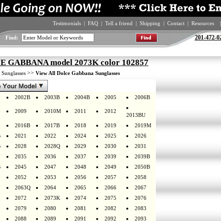
Testimonials
|
FAQ
|
Tell a friend
|
Shipping
|
Contact
|
Resources
|
201-472-0
Find:
 GABBANA model 2073K color 102857
>
>>
Sunglasses
View All Dolce Gabbana Sunglasses
2002B
2003B
2004B
2005
2006B
2009
2010M
2011
2012
2013BU
2016B
2017B
2018
2019
2019M
B
2021
2022
2024
2025
2026
B
2028
2028Q
2029
2030
2031
2035
2036
2037
2039
2039B
B
2045
2047
2048
2049
2050B
2052
2053
2056
2057
2058
2063Q
2064
2065
2066
2067
2072
2073K
2074
2075
2076
2079
2080
2081
2082
2083
2088
2089
2091
2092
2093