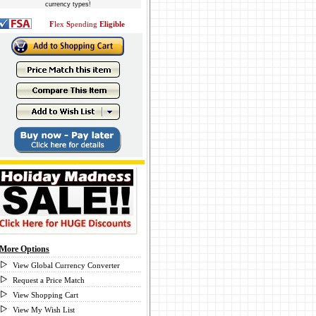
currency types!
F
lex
S
pending
Eligible
More Options
View Global Currency Converter
Request a Price Match
View Shopping Cart
View My Wish List