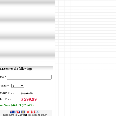
ease enter the following:
mail:
uantity :
SRP Price:
$1,040.98
$
599.99
ur Price :
ou Save $440.99 (57.64%)
Click here to
Convert
this price to other