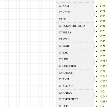
CANALI
4199
4206
CANDIES
4213
CAPRI
4219
CAROLINA HERRERA
4226
4231
CARRERA
4237
CARVEN
4243
CAVIAR
4250
4257
CAZAL
4263
CELINE
4268F
CELINE DION
4275
4280
CHAMPION
4284F
CHANEL
4287F
CHARMANT
4295F
4301
CHARRIOL
4304F
CHESTERFIELD
4319F
CHLOE
4331