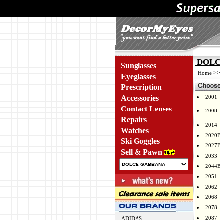
DOLCE
Sunglasses
>
Home
Eyeglasses
Prescription
Accessories
2001
Contact Lenses
2008
Repairs
2014
Watches
2020
Ski Goggles
2027
Sell & Pawn
2033
2044
2051
2062
2068
2078
2087
ADIDAS