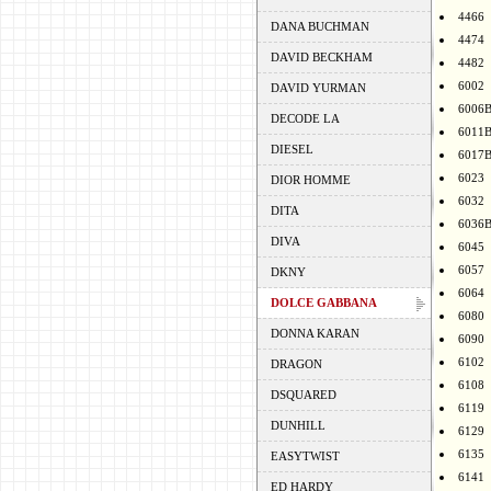
4466
DANA BUCHMAN
4474
DAVID BECKHAM
4482
6002
DAVID YURMAN
6006
DECODE LA
6011
DIESEL
6017
6023
DIOR HOMME
6032
DITA
6036
DIVA
6045
6057
DKNY
6064
DOLCE GABBANA
6080
DONNA KARAN
6090
6102
DRAGON
6108
DSQUARED
6119
DUNHILL
6129
6135
EASYTWIST
6141
ED HARDY