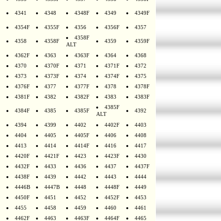
4341
4348
4348F
4349
4349F
4354F
4355F
4356
4356F
4357
4358F
4358
4358F
4359
4359F
ALT
4362F
4363
4363F
4364
4368
4370
4370F
4371
4371F
4372
4373
4373F
4374
4374F
4375
4376F
4377
4377F
4378
4378F
4381F
4382
4382F
4383
4383F
4385F
4384F
4385
4385F
4392
ALT
4394
4399
4402
4402F
4403
4404
4405
4405F
4406
4408
4413
4414
4414F
4416
4417
4420F
4421F
4423
4423F
4430
4432F
4433
4436
4437
4437F
4438F
4439
4442
4443
4444
4446B
4447B
4448
4448F
4449
4450F
4451
4452
4452F
4453
4455
4458
4459
4460
4461
4462F
4463
4463F
4464F
4465