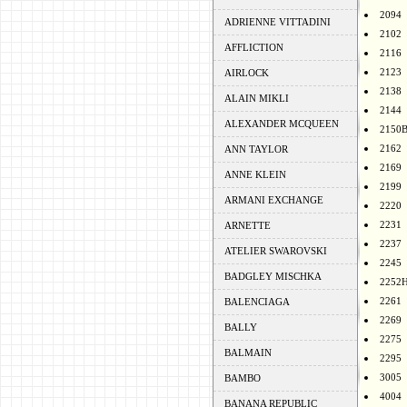
2094
ADRIENNE VITTADINI
2102
AFFLICTION
2116
2123
AIRLOCK
2138
ALAIN MIKLI
2144
ALEXANDER MCQUEEN
2150
2162
ANN TAYLOR
2169
ANNE KLEIN
2199
ARMANI EXCHANGE
2220
2231
ARNETTE
2237
ATELIER SWAROVSKI
2245
BADGLEY MISCHKA
2252
2261
BALENCIAGA
2269
BALLY
2275
BALMAIN
2295
3005
BAMBO
4004
BANANA REPUBLIC