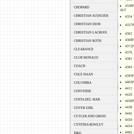
4338F
CHOPARD
ALT
CHRISTIAN AUDIGIER
4354
CHRISTIAN DIOR
4357F
CHRISTIAN LACROIX
4362
4368F
CHRISTIAN ROTH
4372F
CLEARANCE
4376
CLUB MONACO
4381
COACH
4384
COLE HAAN
4393F
4403F
COLUMBIA
4411
CONVERSE
4420
COSTA DEL MAR
4430F
4438
COVER GIRL
4445
CUTLER AND GROSS
4450
CYNTHIA ROWLEY
4454
4462
D&G