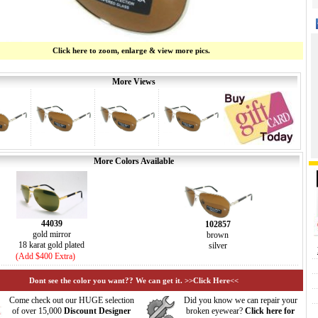
Click here to zoom, enlarge & view more pics.
More Views
More Colors Available
44039
102857
gold mirror
brown
18 karat gold plated
silver
(Add $400 Extra)
Dont see the color you want?? We can get it. >>Click Here<<
Come check out our HUGE selection
Did you know we can repair your
of over 15,000
Discount Designer
broken eyewear?
Click here for