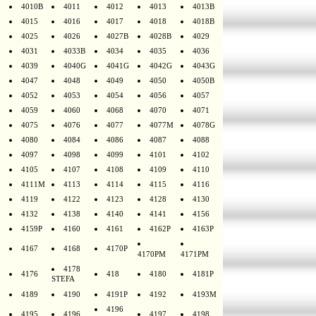
4010B
4011
4012
4013
4013B
4015
4016
4017
4018
4018B
4025
4026
4027B
4028B
4029
4031
4033B
4034
4035
4036
4039
4040G
4041G
4042G
4043G
4047
4048
4049
4050
4050B
4052
4053
4054
4056
4057
4059
4060
4068
4070
4071
4075
4076
4077
4077M
4078G
4080
4084
4086
4087
4088
4097
4098
4099
4101
4102
4105
4107
4108
4109
4110
4111M
4113
4114
4115
4116
4119
4122
4123
4128
4130
4132
4138
4140
4141
4156
4159P
4160
4161
4162P
4163P
4167
4168
4170P
4170PM
4171PM
4178
4176
418
4180
4181P
STEFA
4189
4190
4191P
4192
4193M
4196
4195
4196
4197
4198