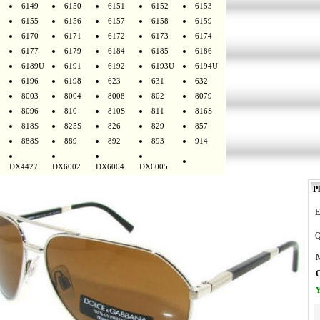
6149
6150
6151
6152
6153
6155
6156
6157
6158
6159
6170
6171
6172
6173
6174
6177
6179
6184
6185
6186
6189U
6191
6192
6193U
6194U
6196
6198
623
631
632
8003
8004
8008
802
8079
8096
810
810S
811
816S
818S
825S
826
829
857
888S
889
892
893
914
DX4427
DX6002
DX6004
DX6005
Pl
E
Q
M
O
Y