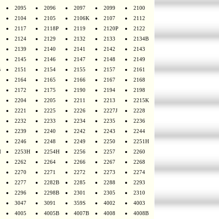
2095
2096
2097
2099
2100
2104
2105
2106K
2107
2112
2117
2118P
2119
2120P
2122
2124
2129
2132
2133
2134B
2139
2140
2141
2142
2143
2145
2146
2147
2148
2149
B
2151
2154
2155
2157
2161
2164
2165
2166
2167
2168
2172
2175
2190
2194
2198
2204
2205
2211
2213
2215K
2221
2225
2226
2227J
2228
2232
2233
2234
2235
2236
2239
2240
2242
2243
2244
2246
2248
2249
2250
2251H
H
2253H
2254H
2256
2257
2260
2262
2264
2266
2267
2268
2270
2271
2272
2273
2274
2277
2282B
2285
2288
2293
2296
2298B
2301
2305
2310
3047
3091
359S
4002
4003
4005
4005B
4007B
4008
4008B