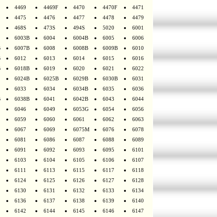
4469
4469F
4470
4470F
4471
4475
4476
4477
4478
4479
468S
473S
494S
5020
6001
6003B
6004
6004B
6005
6006
B
6007B
6008
6008B
6009B
6010
B
6012
6013
6014
6015
6016
B
6018B
6019
6020
6021
6022
6024B
6025B
6029B
6030B
6031
6033
6034
6034B
6035
6036
B
6038B
6041
6042B
6043
6044
6046
6049
6053G
6054
6056
6059
6060
6061
6062
6063
6067
6069
6075M
6076
6078
6081
6086
6087
6088
6089
6091
6092
6093
6095
6101
6103
6104
6105
6106
6107
6111
6113
6115
6117
6118
6124
6125
6126
6127
6128
6130
6131
6132
6133
6134
6136
6137
6138
6139
6140
6142
6144
6145
6146
6147