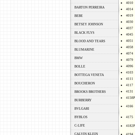
4010
BARTON PERREIRA
4014
4019
BEBE
4030
BETSEY JOHNSON
4037
BLACK FLYS
4045
4051
BLOOD AND TEARS
4058
BLUMARINE
4074
BMW
4079
4096
BOLLE
4103
BOTTEGA VENETA
4111
BOUCHERON
4117
4131
BROOKS BROTHERS
4158P
BURBERRY
4166
BVLGARI
BYBLOS
4175
C-LIFE
4182P
CALVIN KLEIN
4194