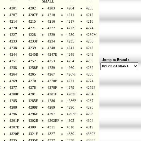
SMALL
4201
4202
4203
4204
4205
4207
4207F
4210
4211
4212
4214
4215
4216
4217
4218
4220
4221
4222
4223
4224
4227
4228
4229
4230
4230M
4233
4233F
4234
4235
4236
4238
4239
4240
4241
4242
4244
4245B
4247B
4248
4249
Jump to Brand :
4251
4252
4253
4254
4255
4258
4258F
4259
4260
4262
4264
4265
4267
4267F
4268
4269
4270
4270F
4271
4274
H
4277
4278
4278F
4279
4279F
4280F
4281
4281F
4282F
4284
4285
4285F
4286
4286F
4287
4288
4288F
4289
4290
4295
4296
4296F
4297
4297F
4298
4301F
4302B
4302BF
4303
4304
4307B
4309
4311
4318
4319
4320F
4321F
4327
4330
4330F
4335
4335F
4337
4338
4338F