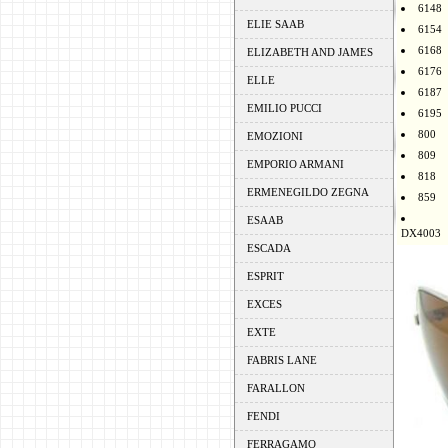
6148
ELIE SAAB
6154
6168
ELIZABETH AND JAMES
6176
ELLE
6187
EMILIO PUCCI
6195
800
EMOZIONI
809
EMPORIO ARMANI
818
ERMENEGILDO ZEGNA
859
ESAAB
DX4003
ESCADA
ESPRIT
EXCES
EXTE
FABRIS LANE
FARALLON
FENDI
FERRAGAMO