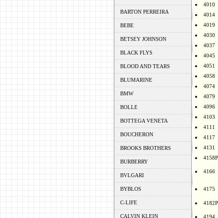
4010
BARTON PERREIRA
4014
4019
BEBE
4030
BETSEY JOHNSON
4037
BLACK FLYS
4045
4051
BLOOD AND TEARS
4058
BLUMARINE
4074
BMW
4079
4096
BOLLE
4103
BOTTEGA VENETA
4111
BOUCHERON
4117
4131
BROOKS BROTHERS
4158P
BURBERRY
4166
BVLGARI
BYBLOS
4175
C-LIFE
4182P
CALVIN KLEIN
4194