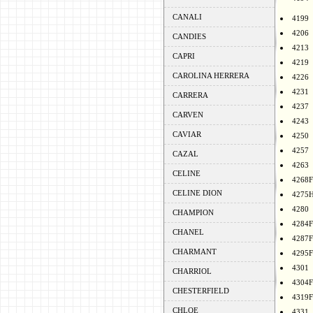
CANALI
4199
4206
CANDIES
4213
CAPRI
4219
CAROLINA HERRERA
4226
4231
CARRERA
4237
CARVEN
4243
CAVIAR
4250
4257
CAZAL
4263
CELINE
4268F
CELINE DION
4275
4280
CHAMPION
4284F
CHANEL
4287F
CHARMANT
4295F
4301
CHARRIOL
4304F
CHESTERFIELD
4319F
CHLOE
4331