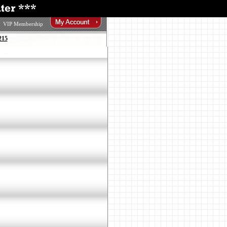
VIP Membership
215