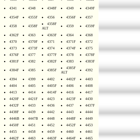
4341
4348
4348F
4349
4349F
4354F
4355F
4356
4356F
4357
4358F
4358
4358F
4359
4359F
ALT
4362F
4363
4363F
4364
4368
4370
4370F
4371
4371F
4372
4373
4373F
4374
4374F
4375
4376F
4377
4377F
4378
4378F
4381F
4382
4382F
4383
4383F
4385F
4384F
4385
4385F
4392
ALT
4394
4399
4402
4402F
4403
4404
4405
4405F
4406
4408
4413
4414
4414F
4416
4417
4420F
4421F
4423
4423F
4430
4432F
4433
4436
4437
4437F
4438F
4439
4442
4443
4444
4446B
4447B
4448
4448F
4449
4450F
4451
4452
4452F
4453
4455
4458
4459
4460
4461
4462F
4463
4463F
4464F
4465