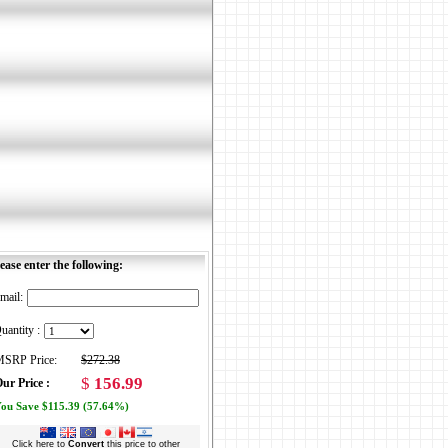
ease enter the following:
mail:
uantity :
SRP Price:
$272.38
$
156.99
ur Price :
ou Save $115.39 (57.64%)
Click here to
Convert
this price to other