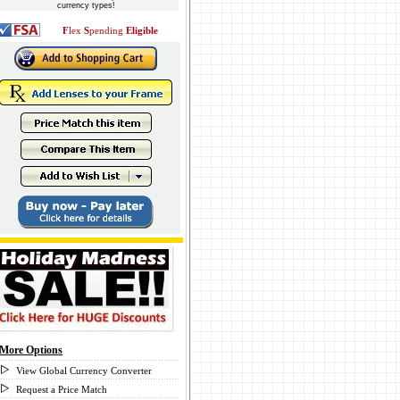
currency types!
F
lex
S
pending
Eligible
More Options
View Global Currency Converter
Request a Price Match