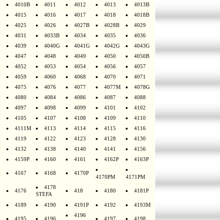
4010B
4011
4012
4013
4013B
4015
4016
4017
4018
4018B
4025
4026
4027B
4028B
4029
4031
4033B
4034
4035
4036
4039
4040G
4041G
4042G
4043G
4047
4048
4049
4050
4050B
4052
4053
4054
4056
4057
4059
4060
4068
4070
4071
4075
4076
4077
4077M
4078G
4080
4084
4086
4087
4088
4097
4098
4099
4101
4102
4105
4107
4108
4109
4110
4111M
4113
4114
4115
4116
4119
4122
4123
4128
4130
4132
4138
4140
4141
4156
4159P
4160
4161
4162P
4163P
4167
4168
4170P
4170PM
4171PM
4178
4176
418
4180
4181P
STEFA
4189
4190
4191P
4192
4193M
4196
4195
4196
4197
4198