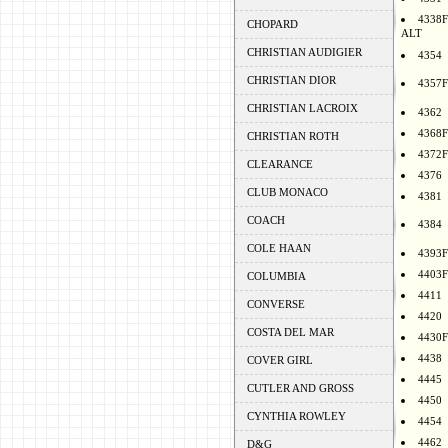
4338F
CHOPARD
ALT
CHRISTIAN AUDIGIER
4354
CHRISTIAN DIOR
4357F
CHRISTIAN LACROIX
4362
4368F
CHRISTIAN ROTH
4372F
CLEARANCE
4376
CLUB MONACO
4381
COACH
4384
COLE HAAN
4393F
4403F
COLUMBIA
4411
CONVERSE
4420
COSTA DEL MAR
4430F
4438
COVER GIRL
4445
CUTLER AND GROSS
4450
CYNTHIA ROWLEY
4454
4462
D&G