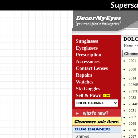
DOLCE
Sunglasses
>
Home
Eyeglasses
Prescription
Accessories
2001
Contact Lenses
2008
Repairs
2014
Watches
2020
Ski Goggles
2027
Sell & Pawn
2033
2044
2051
2062
2068
2078
2087
ADIDAS