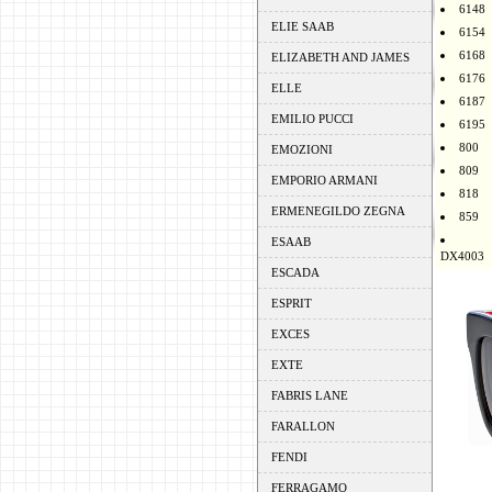
6148
ELIE SAAB
6154
6168
ELIZABETH AND JAMES
6176
ELLE
6187
EMILIO PUCCI
6195
800
EMOZIONI
809
EMPORIO ARMANI
818
ERMENEGILDO ZEGNA
859
ESAAB
DX4003
ESCADA
ESPRIT
EXCES
EXTE
FABRIS LANE
FARALLON
FENDI
FERRAGAMO