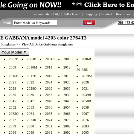
Testimonials
|
FAQ
|
Tell a friend
|
Shipping
|
Contact
|
Resources
|
201-472-0
Find:
 GABBANA model 4203 color 2764T3
>
>>
Sunglasses
View All Dolce Gabbana Sunglasses
2002B
2003B
2004B
2005
2006B
2009
2010M
2011
2012
2013BU
2016B
2017B
2018
2019
2019M
B
2021
2022
2024
2025
2026
B
2028
2028Q
2029
2030
2031
2035
2036
2037
2039
2039B
B
2045
2047
2048
2049
2050B
2052
2053
2056
2057
2058
2063Q
2064
2065
2066
2067
2072
2073K
2074
2075
2076
2079
2080
2081
2082
2083
2088
2089
2091
2092
2093