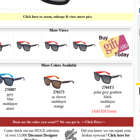
Click here to zoom, enlarge & view more pics.
More Views
More Colors Available
2764T3
276987
276573
polar grey gradient
grey
as shown
black
blue
multilayer
multilayer
multilayer
orange
red
azure
(Add $20 Extra)
Dont see the color you want?? We can get it. >>Click Here<<
Come check out our HUGE selection
Did you know we can repair your
of over 15,000
Discount Designer
broken eyewear?
Click here for