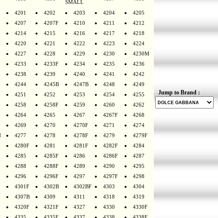
SMALL
4201
4202
4203
4204
4205
4207
4207F
4210
4211
4212
4214
4215
4216
4217
4218
4220
4221
4222
4223
4224
4227
4228
4229
4230
4230M
4233
4233F
4234
4235
4236
4238
4239
4240
4241
4242
4244
4245B
4247B
4248
4249
Jump to Brand :
4251
4252
4253
4254
4255
4258
4258F
4259
4260
4262
4264
4265
4267
4267F
4268
4269
4270
4270F
4271
4274
H
4277
4278
4278F
4279
4279F
4280F
4281
4281F
4282F
4284
4285
4285F
4286
4286F
4287
4288
4288F
4289
4290
4295
4296
4296F
4297
4297F
4298
4301F
4302B
4302BF
4303
4304
4307B
4309
4311
4318
4319
4320F
4321F
4327
4330
4330F
4335
4335F
4337
4338
4338F