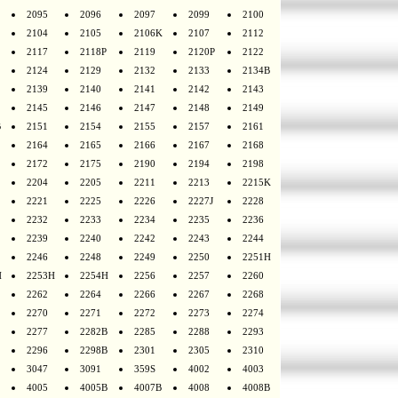
2095
2096
2097
2099
2100
2104
2105
2106K
2107
2112
2117
2118P
2119
2120P
2122
2124
2129
2132
2133
2134B
2139
2140
2141
2142
2143
2145
2146
2147
2148
2149
B
2151
2154
2155
2157
2161
2164
2165
2166
2167
2168
2172
2175
2190
2194
2198
2204
2205
2211
2213
2215K
2221
2225
2226
2227J
2228
2232
2233
2234
2235
2236
2239
2240
2242
2243
2244
2246
2248
2249
2250
2251H
H
2253H
2254H
2256
2257
2260
2262
2264
2266
2267
2268
2270
2271
2272
2273
2274
2277
2282B
2285
2288
2293
2296
2298B
2301
2305
2310
3047
3091
359S
4002
4003
4005
4005B
4007B
4008
4008B