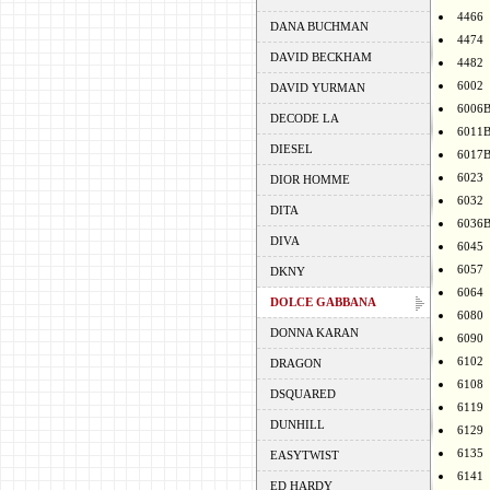
4466
DANA BUCHMAN
4474
DAVID BECKHAM
4482
6002
DAVID YURMAN
6006
DECODE LA
6011
DIESEL
6017
6023
DIOR HOMME
6032
DITA
6036
DIVA
6045
6057
DKNY
6064
DOLCE GABBANA
6080
DONNA KARAN
6090
6102
DRAGON
6108
DSQUARED
6119
DUNHILL
6129
6135
EASYTWIST
6141
ED HARDY