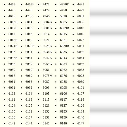
4469
4469F
4470
4470F
4471
4475
4476
4477
4478
4479
468S
473S
494S
5020
6001
6003B
6004
6004B
6005
6006
B
6007B
6008
6008B
6009B
6010
B
6012
6013
6014
6015
6016
B
6018B
6019
6020
6021
6022
6024B
6025B
6029B
6030B
6031
6033
6034
6034B
6035
6036
B
6038B
6041
6042B
6043
6044
6046
6049
6053G
6054
6056
6059
6060
6061
6062
6063
6067
6069
6075M
6076
6078
6081
6086
6087
6088
6089
6091
6092
6093
6095
6101
6103
6104
6105
6106
6107
6111
6113
6115
6117
6118
6124
6125
6126
6127
6128
6130
6131
6132
6133
6134
6136
6137
6138
6139
6140
6142
6144
6145
6146
6147