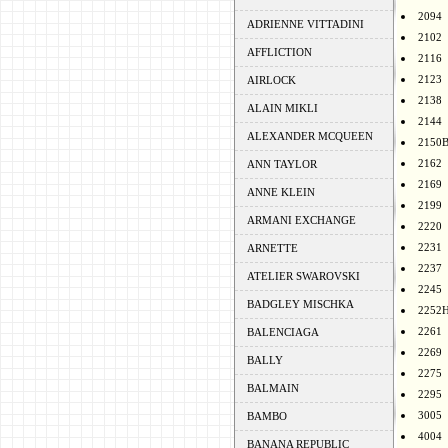
2094
ADRIENNE VITTADINI
2102
AFFLICTION
2116
2123
AIRLOCK
2138
ALAIN MIKLI
2144
ALEXANDER MCQUEEN
2150
2162
ANN TAYLOR
2169
ANNE KLEIN
2199
ARMANI EXCHANGE
2220
2231
ARNETTE
2237
ATELIER SWAROVSKI
2245
BADGLEY MISCHKA
2252
2261
BALENCIAGA
2269
BALLY
2275
BALMAIN
2295
3005
BAMBO
4004
BANANA REPUBLIC