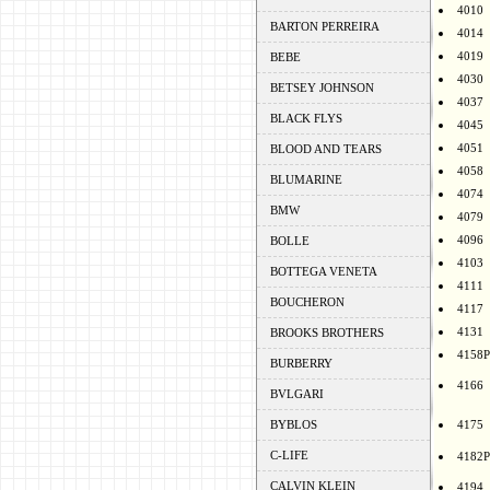
4010
BARTON PERREIRA
4014
4019
BEBE
4030
BETSEY JOHNSON
4037
BLACK FLYS
4045
4051
BLOOD AND TEARS
4058
BLUMARINE
4074
BMW
4079
4096
BOLLE
4103
BOTTEGA VENETA
4111
BOUCHERON
4117
4131
BROOKS BROTHERS
4158P
BURBERRY
4166
BVLGARI
BYBLOS
4175
C-LIFE
4182P
CALVIN KLEIN
4194