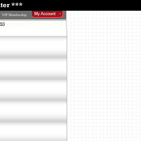
VIP Membership
215