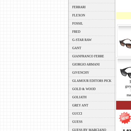
FERRARI
FLEXON
FOSSIL
FRED
G-STAR RAW
GANT
GIANFRANCO FERRE
GIORGIO ARMANI
GIVENCHY
GLAMOUR EDITORS PICK
grey
GOLD & WOOD
mat
GOLIATH
GREY ANT
GUCCI
GUESS
GUESS BY MARCIANO