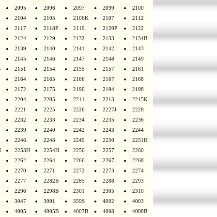
2095
2096
2097
2099
2100
2104
2105
2106K
2107
2112
2117
2118P
2119
2120P
2122
2124
2129
2132
2133
2134B
2139
2140
2141
2142
2143
2145
2146
2147
2148
2149
B
2151
2154
2155
2157
2161
2164
2165
2166
2167
2168
2172
2175
2190
2194
2198
2204
2205
2211
2213
2215K
2221
2225
2226
2227J
2228
2232
2233
2234
2235
2236
2239
2240
2242
2243
2244
2246
2248
2249
2250
2251H
H
2253H
2254H
2256
2257
2260
2262
2264
2266
2267
2268
2270
2271
2272
2273
2274
2277
2282B
2285
2288
2293
2296
2298B
2301
2305
2310
3047
3091
359S
4002
4003
4005
4005B
4007B
4008
4008B