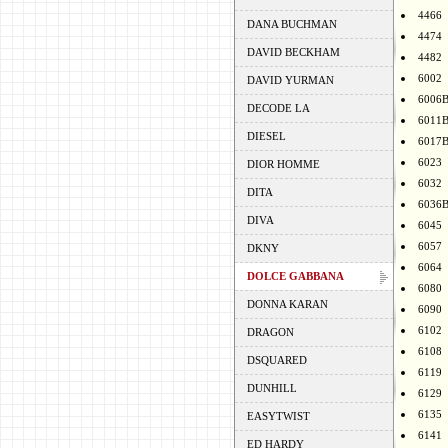
4466
DANA BUCHMAN
4474
DAVID BECKHAM
4482
6002
DAVID YURMAN
6006
DECODE LA
6011
DIESEL
6017
6023
DIOR HOMME
6032
DITA
6036
DIVA
6045
6057
DKNY
6064
DOLCE GABBANA
6080
DONNA KARAN
6090
6102
DRAGON
6108
DSQUARED
6119
DUNHILL
6129
6135
EASYTWIST
6141
ED HARDY