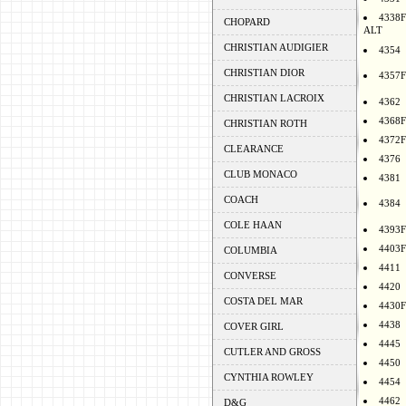
4338F
CHOPARD
ALT
CHRISTIAN AUDIGIER
4354
CHRISTIAN DIOR
4357F
CHRISTIAN LACROIX
4362
4368F
CHRISTIAN ROTH
4372F
CLEARANCE
4376
CLUB MONACO
4381
COACH
4384
COLE HAAN
4393F
4403F
COLUMBIA
4411
CONVERSE
4420
COSTA DEL MAR
4430F
4438
COVER GIRL
4445
CUTLER AND GROSS
4450
CYNTHIA ROWLEY
4454
4462
D&G