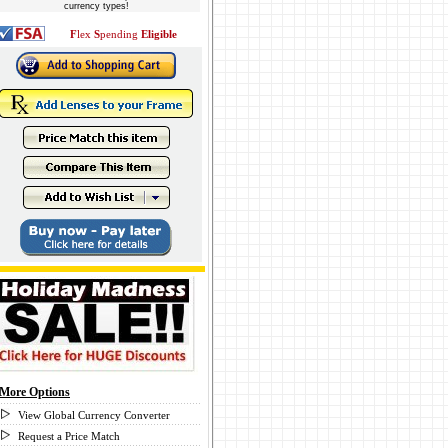
currency types!
F
lex
S
pending
Eligible
More Options
View Global Currency Converter
Request a Price Match