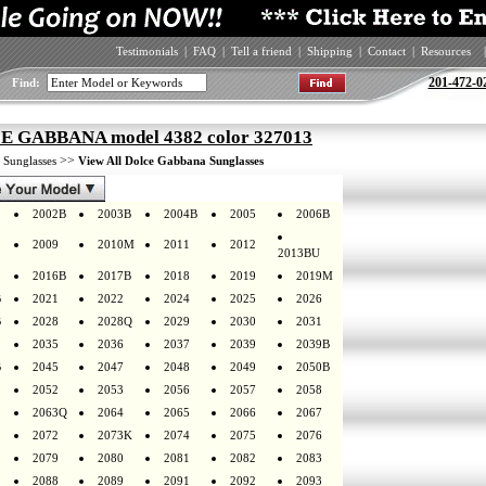
Testimonials
|
FAQ
|
Tell a friend
|
Shipping
|
Contact
|
Resources
|
201-472-0
Find:
 GABBANA model 4382 color 327013
>
>>
Sunglasses
View All Dolce Gabbana Sunglasses
2002B
2003B
2004B
2005
2006B
2009
2010M
2011
2012
2013BU
2016B
2017B
2018
2019
2019M
B
2021
2022
2024
2025
2026
B
2028
2028Q
2029
2030
2031
2035
2036
2037
2039
2039B
B
2045
2047
2048
2049
2050B
2052
2053
2056
2057
2058
2063Q
2064
2065
2066
2067
2072
2073K
2074
2075
2076
2079
2080
2081
2082
2083
2088
2089
2091
2092
2093