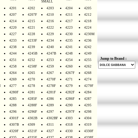
SMALL
4201
4202
4203
4204
4205
4207
4207F
4210
4211
4212
4214
4215
4216
4217
4218
4220
4221
4222
4223
4224
4227
4228
4229
4230
4230M
4233
4233F
4234
4235
4236
4238
4239
4240
4241
4242
4244
4245B
4247B
4248
4249
Jump to Brand :
4251
4252
4253
4254
4255
4258
4258F
4259
4260
4262
4264
4265
4267
4267F
4268
4269
4270
4270F
4271
4274
H
4277
4278
4278F
4279
4279F
4280F
4281
4281F
4282F
4284
4285
4285F
4286
4286F
4287
4288
4288F
4289
4290
4295
4296
4296F
4297
4297F
4298
4301F
4302B
4302BF
4303
4304
4307B
4309
4311
4318
4319
4320F
4321F
4327
4330
4330F
4335
4335F
4337
4338
4338F