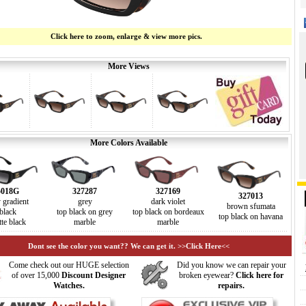
Click here to zoom, enlarge & view more pics.
More Views
More Colors Available
5018G
327287
327169
327013
 gradient
grey
dark violet
brown sfumata
black
top black on grey
top black on bordeaux
top black on havana
te black
marble
marble
Dont see the color you want?? We can get it. >>Click Here<<
Come check out our HUGE selection
Did you know we can repair your
of over 15,000
Discount Designer
broken eyewear?
Click here for
Watches.
repairs.