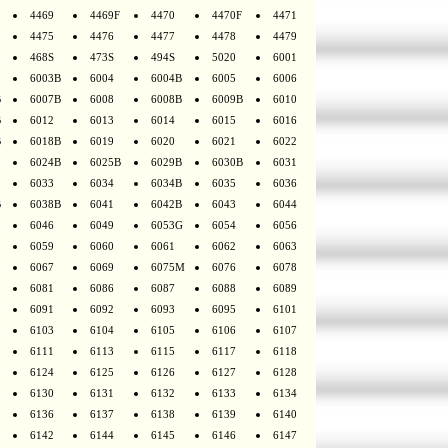
4469
4469F
4470
4470F
4471
4475
4476
4477
4478
4479
468S
473S
494S
5020
6001
6003B
6004
6004B
6005
6006
B
6007B
6008
6008B
6009B
6010
B
6012
6013
6014
6015
6016
B
6018B
6019
6020
6021
6022
6024B
6025B
6029B
6030B
6031
6033
6034
6034B
6035
6036
B
6038B
6041
6042B
6043
6044
6046
6049
6053G
6054
6056
6059
6060
6061
6062
6063
6067
6069
6075M
6076
6078
6081
6086
6087
6088
6089
6091
6092
6093
6095
6101
6103
6104
6105
6106
6107
6111
6113
6115
6117
6118
6124
6125
6126
6127
6128
6130
6131
6132
6133
6134
6136
6137
6138
6139
6140
6142
6144
6145
6146
6147