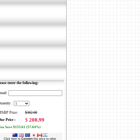
ease enter the following:
mail:
uantity :
SRP Price:
$362.60
$
208.99
ur Price :
ou Save $153.61 (57.64%)
Click here to
Convert
this price to other