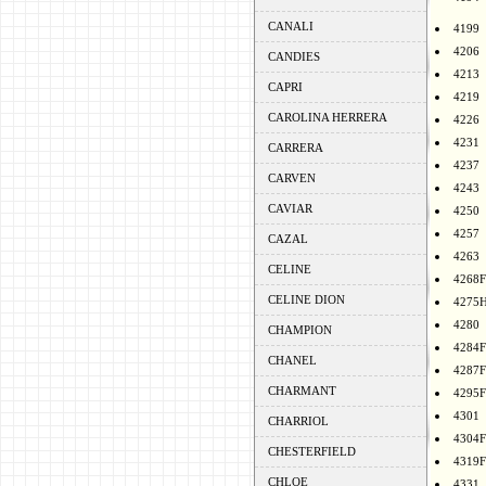
CANALI
4199
4206
CANDIES
4213
CAPRI
4219
CAROLINA HERRERA
4226
4231
CARRERA
4237
CARVEN
4243
CAVIAR
4250
4257
CAZAL
4263
CELINE
4268F
CELINE DION
4275
4280
CHAMPION
4284F
CHANEL
4287F
CHARMANT
4295F
4301
CHARRIOL
4304F
CHESTERFIELD
4319F
CHLOE
4331