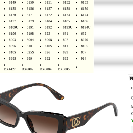
6149
6150
6151
6152
6153
6155
6156
6157
6158
6159
6170
6171
6172
6173
6174
6177
6179
6184
6185
6186
6189U
6191
6192
6193U
6194U
6196
6198
623
631
632
8003
8004
8008
802
8079
8096
810
810S
811
816S
818S
825S
826
829
857
888S
889
892
893
914
DX4427
DX6002
DX6004
DX6005
Pl
E
Q
M
O
Y