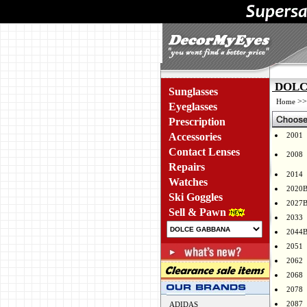
DOLCE
Sunglasses
>
Home
Eyeglasses
Prescription
Accessories
2001
Contact Lenses
2008
Repairs
2014
Watches
2020
Ski Goggles
2027
Sell & Pawn
2033
2044
2051
2062
2068
2078
2087
ADIDAS