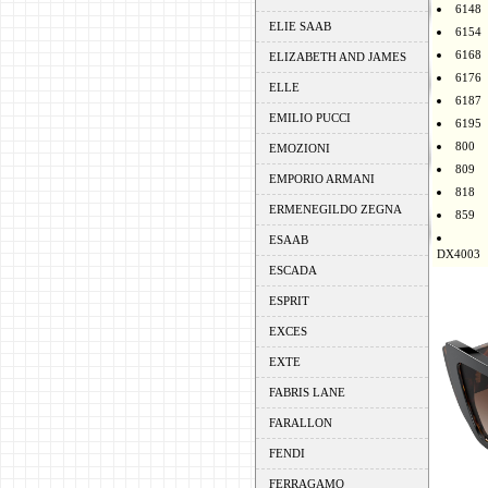
6148
ELIE SAAB
6154
6168
ELIZABETH AND JAMES
6176
ELLE
6187
EMILIO PUCCI
6195
800
EMOZIONI
809
EMPORIO ARMANI
818
ERMENEGILDO ZEGNA
859
ESAAB
DX4003
ESCADA
ESPRIT
EXCES
EXTE
FABRIS LANE
FARALLON
FENDI
FERRAGAMO