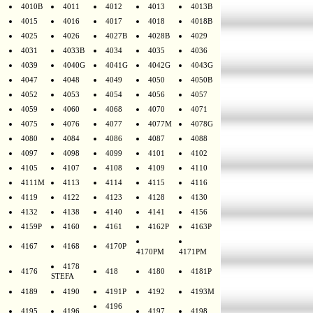
4010B
4011
4012
4013
4013B
4015
4016
4017
4018
4018B
4025
4026
4027B
4028B
4029
4031
4033B
4034
4035
4036
4039
4040G
4041G
4042G
4043G
4047
4048
4049
4050
4050B
4052
4053
4054
4056
4057
4059
4060
4068
4070
4071
4075
4076
4077
4077M
4078G
4080
4084
4086
4087
4088
4097
4098
4099
4101
4102
4105
4107
4108
4109
4110
4111M
4113
4114
4115
4116
4119
4122
4123
4128
4130
4132
4138
4140
4141
4156
4159P
4160
4161
4162P
4163P
4167
4168
4170P
4170PM
4171PM
4178
4176
418
4180
4181P
STEFA
4189
4190
4191P
4192
4193M
4196
4195
4196
4197
4198