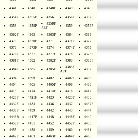
4341
4348
4348F
4349
4349F
4354F
4355F
4356
4356F
4357
4358F
4358
4358F
4359
4359F
ALT
4362F
4363
4363F
4364
4368
4370
4370F
4371
4371F
4372
4373
4373F
4374
4374F
4375
4376F
4377
4377F
4378
4378F
4381F
4382
4382F
4383
4383F
4385F
4384F
4385
4385F
4392
ALT
4394
4399
4402
4402F
4403
4404
4405
4405F
4406
4408
4413
4414
4414F
4416
4417
4420F
4421F
4423
4423F
4430
4432F
4433
4436
4437
4437F
4438F
4439
4442
4443
4444
4446B
4447B
4448
4448F
4449
4450F
4451
4452
4452F
4453
4455
4458
4459
4460
4461
4462F
4463
4463F
4464F
4465