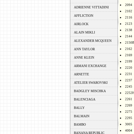
2094
ADRIENNE VITTADINI
2102
AFFLICTION
2116
2123
AIRLOCK
2138
ALAIN MIKLI
2144
ALEXANDER MCQUEEN
2150
2162
ANN TAYLOR
2169
ANNE KLEIN
2199
ARMANI EXCHANGE
2220
2231
ARNETTE
2237
ATELIER SWAROVSKI
2245
BADGLEY MISCHKA
2252
2261
BALENCIAGA
2269
BALLY
2275
BALMAIN
2295
3005
BAMBO
4004
BANANA REPUBLIC