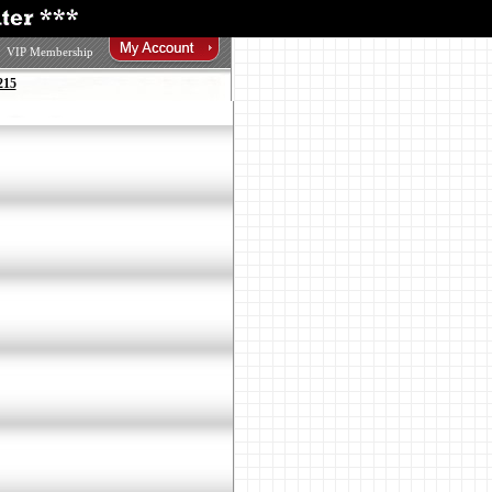
VIP Membership
215