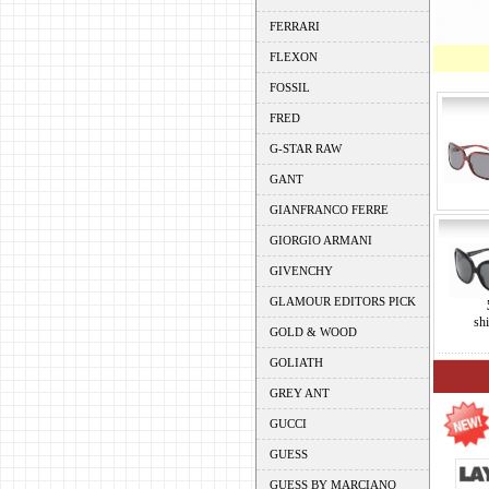
FERRARI
FLEXON
FOSSIL
FRED
G-STAR RAW
GANT
GIANFRANCO FERRE
GIORGIO ARMANI
GIVENCHY
GLAMOUR EDITORS PICK
sh
GOLD & WOOD
GOLIATH
GREY ANT
GUCCI
GUESS
GUESS BY MARCIANO