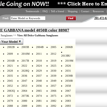
Testimonials
|
FAQ
|
Tell a friend
|
Shipping
|
Contact
|
Resources
|
201-472-0
Find:
 GABBANA model 4050B color 88987
>
>>
Sunglasses
View All Dolce Gabbana Sunglasses
2002B
2003B
2004B
2005
2006B
2009
2010M
2011
2012
2013BU
2016B
2017B
2018
2019
2019M
B
2021
2022
2024
2025
2026
B
2028
2028Q
2029
2030
2031
2035
2036
2037
2039
2039B
B
2045
2047
2048
2049
2050B
2052
2053
2056
2057
2058
2063Q
2064
2065
2066
2067
2072
2073K
2074
2075
2076
2079
2080
2081
2082
2083
2088
2089
2091
2092
2093