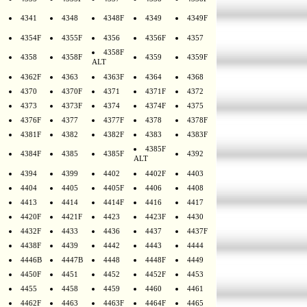
4341
4348
4348F
4349
4349F
4354F
4355F
4356
4356F
4357
4358F
4358
4358F
4359
4359F
ALT
4362F
4363
4363F
4364
4368
4370
4370F
4371
4371F
4372
4373
4373F
4374
4374F
4375
4376F
4377
4377F
4378
4378F
4381F
4382
4382F
4383
4383F
4385F
4384F
4385
4385F
4392
ALT
4394
4399
4402
4402F
4403
4404
4405
4405F
4406
4408
4413
4414
4414F
4416
4417
4420F
4421F
4423
4423F
4430
4432F
4433
4436
4437
4437F
4438F
4439
4442
4443
4444
4446B
4447B
4448
4448F
4449
4450F
4451
4452
4452F
4453
4455
4458
4459
4460
4461
4462F
4463
4463F
4464F
4465