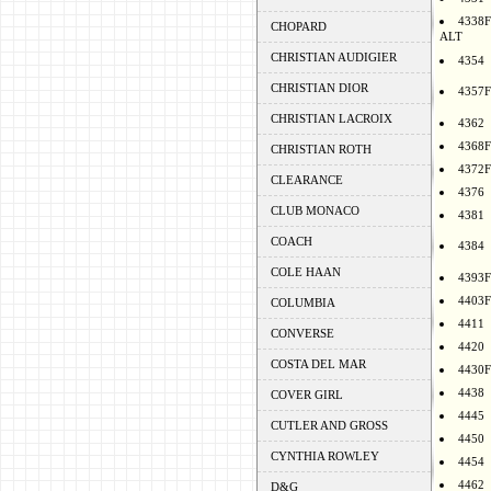
4338F
CHOPARD
ALT
CHRISTIAN AUDIGIER
4354
CHRISTIAN DIOR
4357F
CHRISTIAN LACROIX
4362
4368F
CHRISTIAN ROTH
4372F
CLEARANCE
4376
CLUB MONACO
4381
COACH
4384
COLE HAAN
4393F
4403F
COLUMBIA
4411
CONVERSE
4420
COSTA DEL MAR
4430F
4438
COVER GIRL
4445
CUTLER AND GROSS
4450
CYNTHIA ROWLEY
4454
4462
D&G