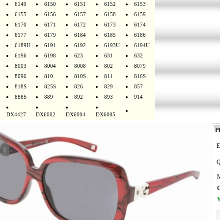
6149
6150
6151
6152
6153
6155
6156
6157
6158
6159
6170
6171
6172
6173
6174
6177
6179
6184
6185
6186
6189U
6191
6192
6193U
6194U
6196
6198
623
631
632
8003
8004
8008
802
8079
8096
810
810S
811
816S
818S
825S
826
829
857
888S
889
892
893
914
DX4427
DX6002
DX6004
DX6005
Pl
E
Q
M
O
Y