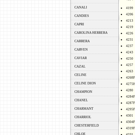
CANALI
4199
4206
CANDIES
4213
CAPRI
4219
CAROLINA HERRERA
4226
4231
CARRERA
4237
CARVEN
4243
CAVIAR
4250
4257
CAZAL
4263
CELINE
4268F
CELINE DION
4275
4280
CHAMPION
4284F
CHANEL
4287F
CHARMANT
4295F
4301
CHARRIOL
4304F
CHESTERFIELD
4319F
CHLOE
4331