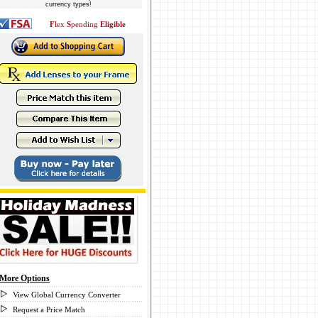
currency types!
F
lex
S
pending
Eligible
More Options
View Global Currency Converter
Request a Price Match