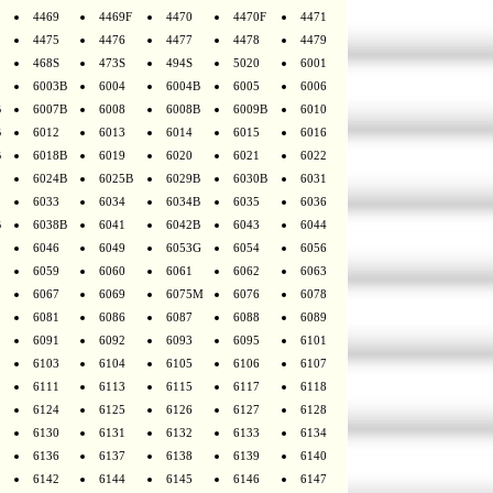
4469
4469F
4470
4470F
4471
4475
4476
4477
4478
4479
468S
473S
494S
5020
6001
6003B
6004
6004B
6005
6006
B
6007B
6008
6008B
6009B
6010
B
6012
6013
6014
6015
6016
B
6018B
6019
6020
6021
6022
6024B
6025B
6029B
6030B
6031
6033
6034
6034B
6035
6036
B
6038B
6041
6042B
6043
6044
6046
6049
6053G
6054
6056
6059
6060
6061
6062
6063
6067
6069
6075M
6076
6078
6081
6086
6087
6088
6089
6091
6092
6093
6095
6101
6103
6104
6105
6106
6107
6111
6113
6115
6117
6118
6124
6125
6126
6127
6128
6130
6131
6132
6133
6134
6136
6137
6138
6139
6140
6142
6144
6145
6146
6147