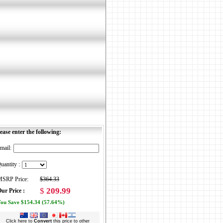
ease enter the following:
mail:
uantity :
SRP Price:
$364.33
$
209.99
ur Price :
ou Save $154.34 (57.64%)
Click here to
Convert
this price to other