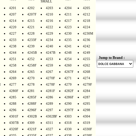
SMALL
4201
4202
4203
4204
4205
4207
4207F
4210
4211
4212
4214
4215
4216
4217
4218
4220
4221
4222
4223
4224
4227
4228
4229
4230
4230M
4233
4233F
4234
4235
4236
4238
4239
4240
4241
4242
4244
4245B
4247B
4248
4249
Jump to Brand :
4251
4252
4253
4254
4255
4258
4258F
4259
4260
4262
4264
4265
4267
4267F
4268
4269
4270
4270F
4271
4274
H
4277
4278
4278F
4279
4279F
4280F
4281
4281F
4282F
4284
4285
4285F
4286
4286F
4287
4288
4288F
4289
4290
4295
4296
4296F
4297
4297F
4298
4301F
4302B
4302BF
4303
4304
4307B
4309
4311
4318
4319
4320F
4321F
4327
4330
4330F
4335
4335F
4337
4338
4338F