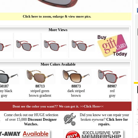
Click here to zoom, enlarge & view more pics.
More Views
More Colors Available
50187
88713
88873
88987
iny black
striped green
dark striped
red
gray
brown gradient
brown
gray
Dont see the color you want?? We can get it. >>Click Here<<
Come check out our HUGE selection
Did you know we can repair your
of over 15,000
Discount Designer
broken eyewear?
Click here for
Watches.
repairs.