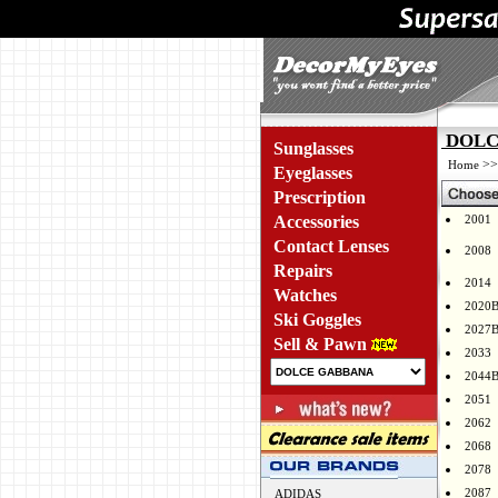
DOLCE
Sunglasses
>
Home
Eyeglasses
Prescription
Accessories
2001
Contact Lenses
2008
Repairs
2014
Watches
2020
Ski Goggles
2027
Sell & Pawn
2033
2044
2051
2062
2068
2078
2087
ADIDAS