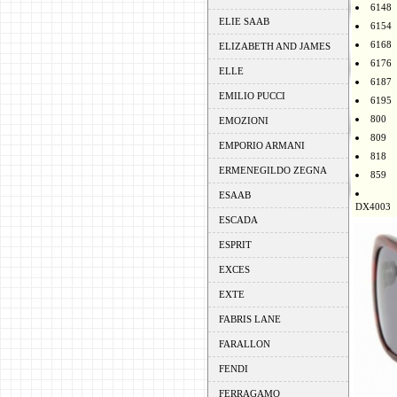
6148
ELIE SAAB
6154
6168
ELIZABETH AND JAMES
6176
ELLE
6187
EMILIO PUCCI
6195
800
EMOZIONI
809
EMPORIO ARMANI
818
ERMENEGILDO ZEGNA
859
ESAAB
DX4003
ESCADA
ESPRIT
EXCES
EXTE
FABRIS LANE
FARALLON
FENDI
FERRAGAMO