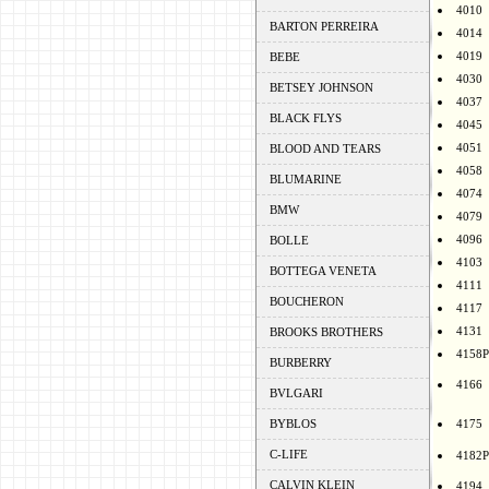
4010
BARTON PERREIRA
4014
4019
BEBE
4030
BETSEY JOHNSON
4037
BLACK FLYS
4045
4051
BLOOD AND TEARS
4058
BLUMARINE
4074
BMW
4079
4096
BOLLE
4103
BOTTEGA VENETA
4111
BOUCHERON
4117
4131
BROOKS BROTHERS
4158P
BURBERRY
4166
BVLGARI
BYBLOS
4175
C-LIFE
4182P
CALVIN KLEIN
4194