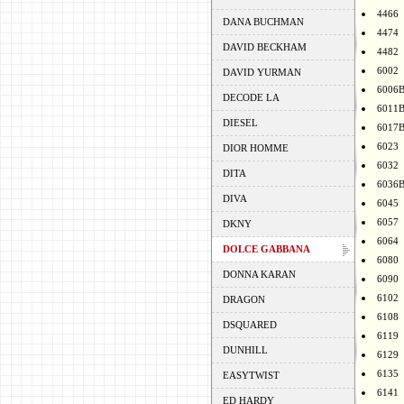
4466
DANA BUCHMAN
4474
DAVID BECKHAM
4482
6002
DAVID YURMAN
6006
DECODE LA
6011
DIESEL
6017
6023
DIOR HOMME
6032
DITA
6036
DIVA
6045
6057
DKNY
6064
DOLCE GABBANA
6080
DONNA KARAN
6090
6102
DRAGON
6108
DSQUARED
6119
DUNHILL
6129
6135
EASYTWIST
6141
ED HARDY