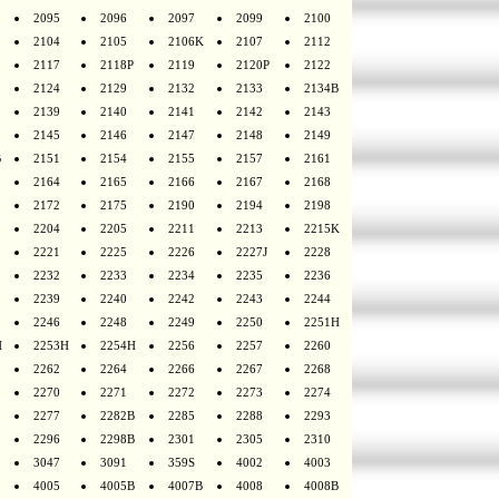
2095
2096
2097
2099
2100
2104
2105
2106K
2107
2112
2117
2118P
2119
2120P
2122
2124
2129
2132
2133
2134B
2139
2140
2141
2142
2143
2145
2146
2147
2148
2149
B
2151
2154
2155
2157
2161
2164
2165
2166
2167
2168
2172
2175
2190
2194
2198
2204
2205
2211
2213
2215K
2221
2225
2226
2227J
2228
2232
2233
2234
2235
2236
2239
2240
2242
2243
2244
2246
2248
2249
2250
2251H
H
2253H
2254H
2256
2257
2260
2262
2264
2266
2267
2268
2270
2271
2272
2273
2274
2277
2282B
2285
2288
2293
2296
2298B
2301
2305
2310
3047
3091
359S
4002
4003
4005
4005B
4007B
4008
4008B