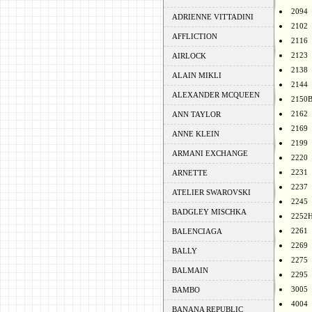
2094
ADRIENNE VITTADINI
2102
AFFLICTION
2116
2123
AIRLOCK
2138
ALAIN MIKLI
2144
ALEXANDER MCQUEEN
2150
2162
ANN TAYLOR
2169
ANNE KLEIN
2199
ARMANI EXCHANGE
2220
2231
ARNETTE
2237
ATELIER SWAROVSKI
2245
BADGLEY MISCHKA
2252
2261
BALENCIAGA
2269
BALLY
2275
BALMAIN
2295
3005
BAMBO
4004
BANANA REPUBLIC