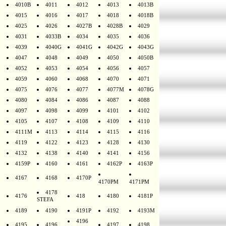
4010B
4011
4012
4013
4013B
4015
4016
4017
4018
4018B
4025
4026
4027B
4028B
4029
4031
4033B
4034
4035
4036
4039
4040G
4041G
4042G
4043G
4047
4048
4049
4050
4050B
4052
4053
4054
4056
4057
4059
4060
4068
4070
4071
4075
4076
4077
4077M
4078G
4080
4084
4086
4087
4088
4097
4098
4099
4101
4102
4105
4107
4108
4109
4110
4111M
4113
4114
4115
4116
4119
4122
4123
4128
4130
4132
4138
4140
4141
4156
4159P
4160
4161
4162P
4163P
4167
4168
4170P
4170PM
4171PM
4178
4176
418
4180
4181P
STEFA
4189
4190
4191P
4192
4193M
4196
4195
4196
4197
4198