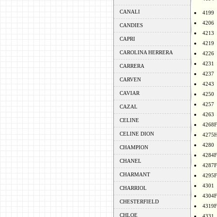
CANALI
4199
4206
CANDIES
4213
CAPRI
4219
CAROLINA HERRERA
4226
4231
CARRERA
4237
CARVEN
4243
CAVIAR
4250
4257
CAZAL
4263
CELINE
4268F
CELINE DION
4275
4280
CHAMPION
4284F
CHANEL
4287F
CHARMANT
4295F
4301
CHARRIOL
4304F
CHESTERFIELD
4319F
CHLOE
4331