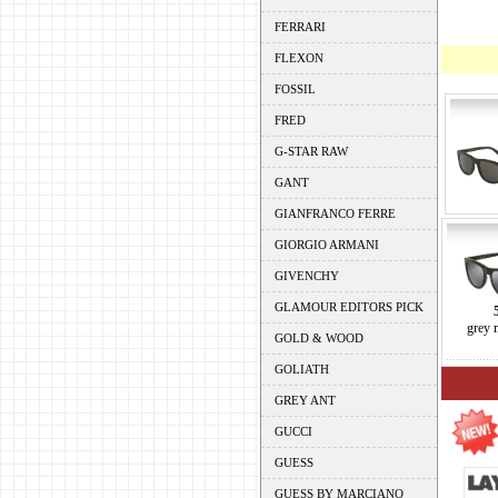
FERRARI
FLEXON
FOSSIL
FRED
G-STAR RAW
GANT
GIANFRANCO FERRE
GIORGIO ARMANI
GIVENCHY
GLAMOUR EDITORS PICK
grey 
GOLD & WOOD
GOLIATH
GREY ANT
GUCCI
GUESS
GUESS BY MARCIANO