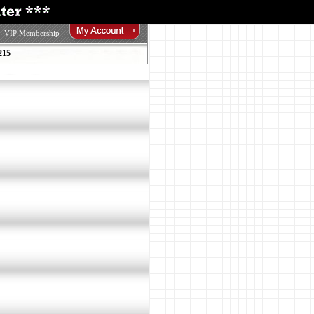
VIP Membership
215