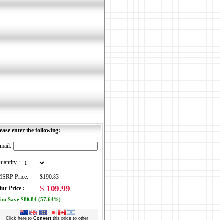
ease enter the following:
mail:
uantity :
SRP Price:
$190.83
$
109.99
ur Price :
ou Save $80.84 (57.64%)
Click here to
Convert
this price to other