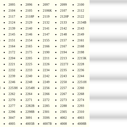
2095
2096
2097
2099
2100
2104
2105
2106K
2107
2112
2117
2118P
2119
2120P
2122
2124
2129
2132
2133
2134B
2139
2140
2141
2142
2143
2145
2146
2147
2148
2149
B
2151
2154
2155
2157
2161
2164
2165
2166
2167
2168
2172
2175
2190
2194
2198
2204
2205
2211
2213
2215K
2221
2225
2226
2227J
2228
2232
2233
2234
2235
2236
2239
2240
2242
2243
2244
2246
2248
2249
2250
2251H
H
2253H
2254H
2256
2257
2260
2262
2264
2266
2267
2268
2270
2271
2272
2273
2274
2277
2282B
2285
2288
2293
2296
2298B
2301
2305
2310
3047
3091
359S
4002
4003
4005
4005B
4007B
4008
4008B