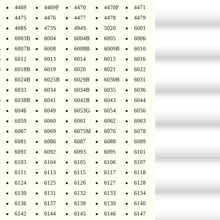
4469
4469F
4470
4470F
4471
4475
4476
4477
4478
4479
468S
473S
494S
5020
6001
6003B
6004
6004B
6005
6006
B
6007B
6008
6008B
6009B
6010
B
6012
6013
6014
6015
6016
B
6018B
6019
6020
6021
6022
6024B
6025B
6029B
6030B
6031
6033
6034
6034B
6035
6036
B
6038B
6041
6042B
6043
6044
6046
6049
6053G
6054
6056
6059
6060
6061
6062
6063
6067
6069
6075M
6076
6078
6081
6086
6087
6088
6089
6091
6092
6093
6095
6101
6103
6104
6105
6106
6107
6111
6113
6115
6117
6118
6124
6125
6126
6127
6128
6130
6131
6132
6133
6134
6136
6137
6138
6139
6140
6142
6144
6145
6146
6147