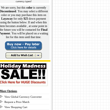
currency types!
We are sorry, but this
color
is currently
Discontinued
. You may select a different
color or you may purchase this item on
Layaway
for only
$25
down payment
using the button below. If and when this
item becomes available , at some point in
the future you will be contacted for
Final
Payment
. You will be placed on a waiting
list for this item until that time.
More Options
View Global Currency Converter
Request a Price Match
View Shopping Cart