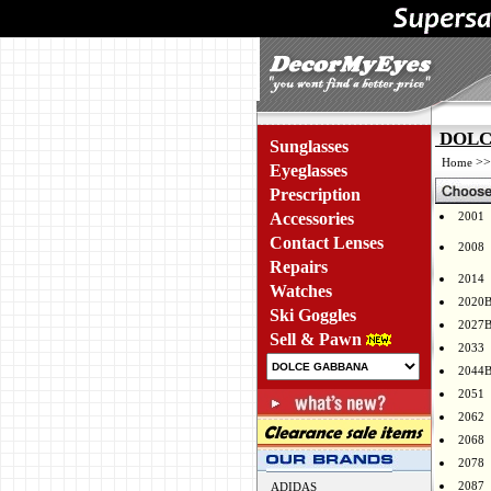
DOLCE
Sunglasses
>
Home
Eyeglasses
Prescription
Accessories
2001
Contact Lenses
2008
Repairs
2014
Watches
2020
Ski Goggles
2027
Sell & Pawn
2033
2044
2051
2062
2068
2078
2087
ADIDAS