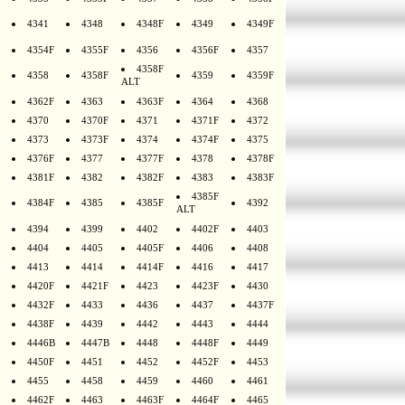
4341
4348
4348F
4349
4349F
4354F
4355F
4356
4356F
4357
4358F
4358
4358F
4359
4359F
ALT
4362F
4363
4363F
4364
4368
4370
4370F
4371
4371F
4372
4373
4373F
4374
4374F
4375
4376F
4377
4377F
4378
4378F
4381F
4382
4382F
4383
4383F
4385F
4384F
4385
4385F
4392
ALT
4394
4399
4402
4402F
4403
4404
4405
4405F
4406
4408
4413
4414
4414F
4416
4417
4420F
4421F
4423
4423F
4430
4432F
4433
4436
4437
4437F
4438F
4439
4442
4443
4444
4446B
4447B
4448
4448F
4449
4450F
4451
4452
4452F
4453
4455
4458
4459
4460
4461
4462F
4463
4463F
4464F
4465