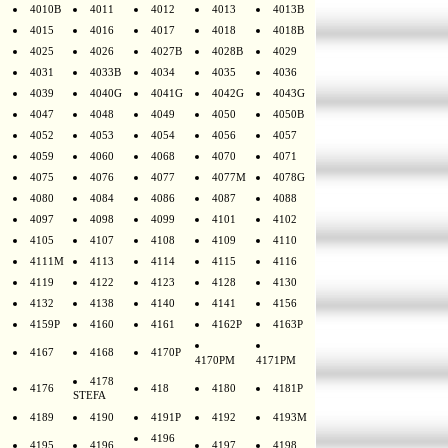
4010B
4011
4012
4013
4013B
4015
4016
4017
4018
4018B
4025
4026
4027B
4028B
4029
4031
4033B
4034
4035
4036
4039
4040G
4041G
4042G
4043G
4047
4048
4049
4050
4050B
4052
4053
4054
4056
4057
4059
4060
4068
4070
4071
4075
4076
4077
4077M
4078G
4080
4084
4086
4087
4088
4097
4098
4099
4101
4102
4105
4107
4108
4109
4110
4111M
4113
4114
4115
4116
4119
4122
4123
4128
4130
4132
4138
4140
4141
4156
4159P
4160
4161
4162P
4163P
4167
4168
4170P
4170PM
4171PM
4178
4176
418
4180
4181P
STEFA
4189
4190
4191P
4192
4193M
4196
4195
4196
4197
4198