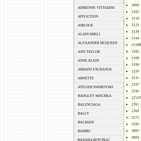
2094
ADRIENNE VITTADINI
2102
AFFLICTION
2116
2123
AIRLOCK
2138
ALAIN MIKLI
2144
ALEXANDER MCQUEEN
2150
2162
ANN TAYLOR
2169
ANNE KLEIN
2199
ARMANI EXCHANGE
2220
2231
ARNETTE
2237
ATELIER SWAROVSKI
2245
BADGLEY MISCHKA
2252
2261
BALENCIAGA
2269
BALLY
2275
BALMAIN
2295
3005
BAMBO
4004
BANANA REPUBLIC