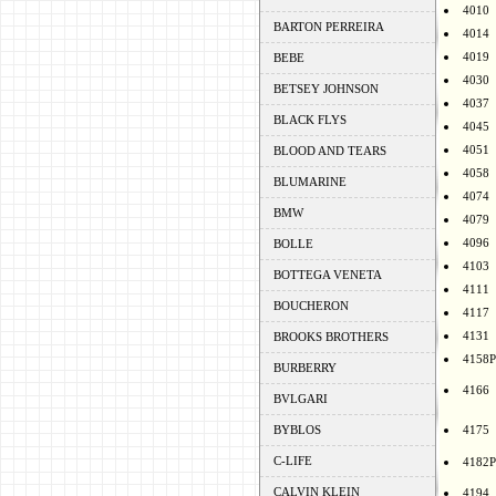
4010
BARTON PERREIRA
4014
4019
BEBE
4030
BETSEY JOHNSON
4037
BLACK FLYS
4045
4051
BLOOD AND TEARS
4058
BLUMARINE
4074
BMW
4079
4096
BOLLE
4103
BOTTEGA VENETA
4111
BOUCHERON
4117
4131
BROOKS BROTHERS
4158P
BURBERRY
4166
BVLGARI
BYBLOS
4175
C-LIFE
4182P
CALVIN KLEIN
4194