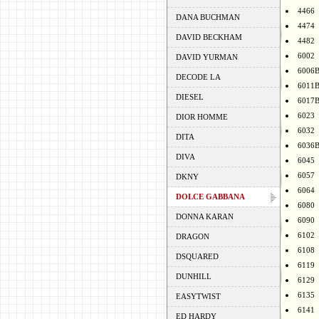
4466
DANA BUCHMAN
4474
DAVID BECKHAM
4482
6002
DAVID YURMAN
6006
DECODE LA
6011
DIESEL
6017
6023
DIOR HOMME
6032
DITA
6036
DIVA
6045
6057
DKNY
6064
DOLCE GABBANA
6080
DONNA KARAN
6090
6102
DRAGON
6108
DSQUARED
6119
DUNHILL
6129
6135
EASYTWIST
6141
ED HARDY