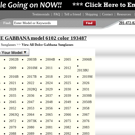
Testimonials
|
FAQ
|
Tell a friend
|
Shipping
|
Contact
|
Resources
|
201-472-0
Find:
 GABBANA model 6102 color 193487
>
>>
Sunglasses
View All Dolce Gabbana Sunglasses
2002B
2003B
2004B
2005
2006B
2009
2010M
2011
2012
2013BU
2016B
2017B
2018
2019
2019M
B
2021
2022
2024
2025
2026
B
2028
2028Q
2029
2030
2031
2035
2036
2037
2039
2039B
B
2045
2047
2048
2049
2050B
2052
2053
2056
2057
2058
2063Q
2064
2065
2066
2067
2072
2073K
2074
2075
2076
2079
2080
2081
2082
2083
2088
2089
2091
2092
2093