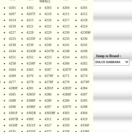
SMALL
4201
4202
4203
4204
4205
4207
4207F
4210
4211
4212
4214
4215
4216
4217
4218
4220
4221
4222
4223
4224
4227
4228
4229
4230
4230M
4233
4233F
4234
4235
4236
4238
4239
4240
4241
4242
4244
4245B
4247B
4248
4249
Jump to Brand :
4251
4252
4253
4254
4255
4258
4258F
4259
4260
4262
4264
4265
4267
4267F
4268
4269
4270
4270F
4271
4274
H
4277
4278
4278F
4279
4279F
4280F
4281
4281F
4282F
4284
4285
4285F
4286
4286F
4287
4288
4288F
4289
4290
4295
4296
4296F
4297
4297F
4298
4301F
4302B
4302BF
4303
4304
4307B
4309
4311
4318
4319
4320F
4321F
4327
4330
4330F
4335
4335F
4337
4338
4338F