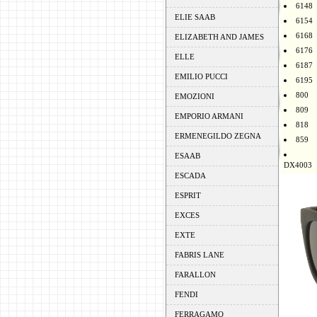
6148
ELIE SAAB
6154
6168
ELIZABETH AND JAMES
6176
ELLE
6187
EMILIO PUCCI
6195
800
EMOZIONI
809
EMPORIO ARMANI
818
ERMENEGILDO ZEGNA
859
ESAAB
DX4003
ESCADA
ESPRIT
EXCES
EXTE
FABRIS LANE
FARALLON
FENDI
FERRAGAMO