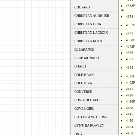
4338F
CHOPARD
ALT
CHRISTIAN AUDIGIER
4354
CHRISTIAN DIOR
4357F
CHRISTIAN LACROIX
4362
4368F
CHRISTIAN ROTH
4372F
CLEARANCE
4376
CLUB MONACO
4381
COACH
4384
COLE HAAN
4393F
4403F
COLUMBIA
4411
CONVERSE
4420
COSTA DEL MAR
4430F
4438
COVER GIRL
4445
CUTLER AND GROSS
4450
CYNTHIA ROWLEY
4454
4462
D&G