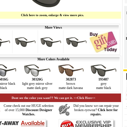
Click here to zoom, enlarge & view more pics.
More Views
More Colors Available
5016G
30326G
302873
193487
mirror black
light grey mirror silver
brown
grey
black
matte dark grey
matte dark havana
matte black
Dont see the color you want?? We can get it. >>Click Here<<
Come check out our HUGE selection
Did you know we can repair your
of over 15,000
Discount Designer
broken eyewear?
Click here for
Watches.
repairs.