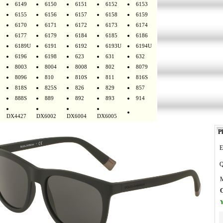
6149
6150
6151
6152
6153
6155
6156
6157
6158
6159
6170
6171
6172
6173
6174
6177
6179
6184
6185
6186
6189U
6191
6192
6193U
6194U
6196
6198
623
631
632
8003
8004
8008
802
8079
8096
810
810S
811
816S
818S
825S
826
829
857
888S
889
892
893
914
DX4427
DX6002
DX6004
DX6005
Pl
E
Q
M
O
Y