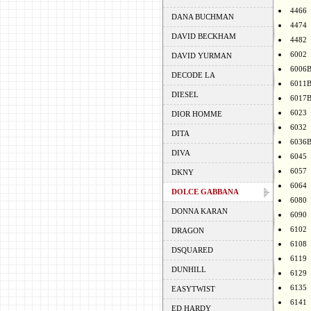
4466
DANA BUCHMAN
4474
DAVID BECKHAM
4482
6002
DAVID YURMAN
6006
DECODE LA
6011
DIESEL
6017
6023
DIOR HOMME
6032
DITA
6036
DIVA
6045
6057
DKNY
6064
DOLCE GABBANA
6080
DONNA KARAN
6090
6102
DRAGON
6108
DSQUARED
6119
DUNHILL
6129
6135
EASYTWIST
6141
ED HARDY