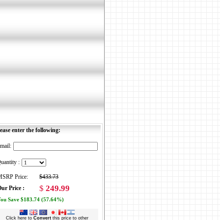
ease enter the following:
mail:
uantity :
SRP Price:
$433.73
$
249.99
ur Price :
ou Save $183.74 (57.64%)
Click here to
Convert
this price to other