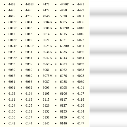
4469
4469F
4470
4470F
4471
4475
4476
4477
4478
4479
468S
473S
494S
5020
6001
6003B
6004
6004B
6005
6006
B
6007B
6008
6008B
6009B
6010
B
6012
6013
6014
6015
6016
B
6018B
6019
6020
6021
6022
6024B
6025B
6029B
6030B
6031
6033
6034
6034B
6035
6036
B
6038B
6041
6042B
6043
6044
6046
6049
6053G
6054
6056
6059
6060
6061
6062
6063
6067
6069
6075M
6076
6078
6081
6086
6087
6088
6089
6091
6092
6093
6095
6101
6103
6104
6105
6106
6107
6111
6113
6115
6117
6118
6124
6125
6126
6127
6128
6130
6131
6132
6133
6134
6136
6137
6138
6139
6140
6142
6144
6145
6146
6147