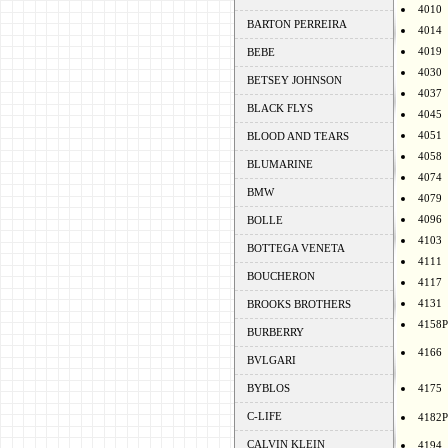
4010
BARTON PERREIRA
4014
4019
BEBE
4030
BETSEY JOHNSON
4037
BLACK FLYS
4045
4051
BLOOD AND TEARS
4058
BLUMARINE
4074
BMW
4079
4096
BOLLE
4103
BOTTEGA VENETA
4111
BOUCHERON
4117
4131
BROOKS BROTHERS
4158P
BURBERRY
4166
BVLGARI
BYBLOS
4175
C-LIFE
4182P
CALVIN KLEIN
4194