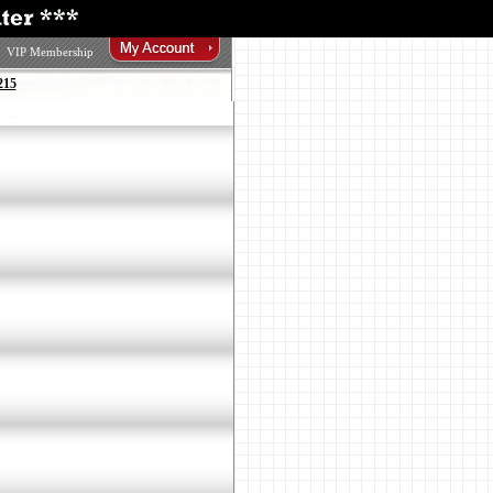
VIP Membership
215