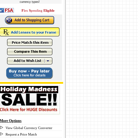
currency types!
F
lex
S
pending
Eligible
More Options
View Global Currency Converter
Request a Price Match