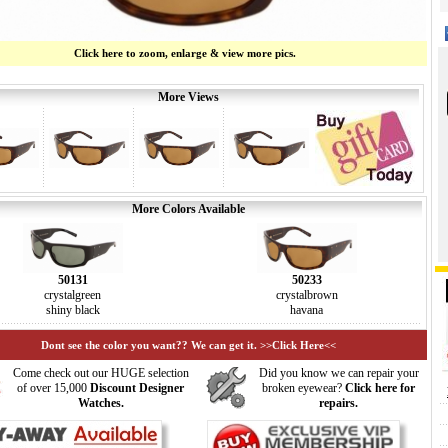
Click here to zoom, enlarge & view more pics.
More Views
More Colors Available
50131
50233
crystalgreen
crystalbrown
shiny black
havana
Dont see the color you want?? We can get it. >>Click Here<<
Come check out our HUGE selection
Did you know we can repair your
of over 15,000
Discount Designer
broken eyewear?
Click here for
Watches.
repairs.