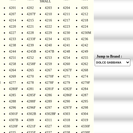
SMALL
4201
4202
4203
4204
4205
4207
4207F
4210
4211
4212
4214
4215
4216
4217
4218
4220
4221
4222
4223
4224
4227
4228
4229
4230
4230M
4233
4233F
4234
4235
4236
4238
4239
4240
4241
4242
4244
4245B
4247B
4248
4249
Jump to Brand :
4251
4252
4253
4254
4255
4258
4258F
4259
4260
4262
4264
4265
4267
4267F
4268
4269
4270
4270F
4271
4274
H
4277
4278
4278F
4279
4279F
4280F
4281
4281F
4282F
4284
4285
4285F
4286
4286F
4287
4288
4288F
4289
4290
4295
4296
4296F
4297
4297F
4298
4301F
4302B
4302BF
4303
4304
4307B
4309
4311
4318
4319
4320F
4321F
4327
4330
4330F
4335
4335F
4337
4338
4338F