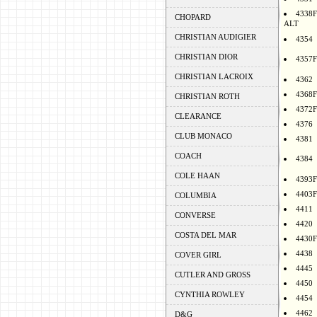
4338F
CHOPARD
ALT
CHRISTIAN AUDIGIER
4354
CHRISTIAN DIOR
4357F
CHRISTIAN LACROIX
4362
4368F
CHRISTIAN ROTH
4372F
CLEARANCE
4376
CLUB MONACO
4381
COACH
4384
COLE HAAN
4393F
4403F
COLUMBIA
4411
CONVERSE
4420
COSTA DEL MAR
4430F
4438
COVER GIRL
4445
CUTLER AND GROSS
4450
CYNTHIA ROWLEY
4454
4462
D&G