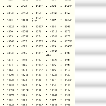
4341
4348
4348F
4349
4349F
4354F
4355F
4356
4356F
4357
4358F
4358
4358F
4359
4359F
ALT
4362F
4363
4363F
4364
4368
4370
4370F
4371
4371F
4372
4373
4373F
4374
4374F
4375
4376F
4377
4377F
4378
4378F
4381F
4382
4382F
4383
4383F
4385F
4384F
4385
4385F
4392
ALT
4394
4399
4402
4402F
4403
4404
4405
4405F
4406
4408
4413
4414
4414F
4416
4417
4420F
4421F
4423
4423F
4430
4432F
4433
4436
4437
4437F
4438F
4439
4442
4443
4444
4446B
4447B
4448
4448F
4449
4450F
4451
4452
4452F
4453
4455
4458
4459
4460
4461
4462F
4463
4463F
4464F
4465