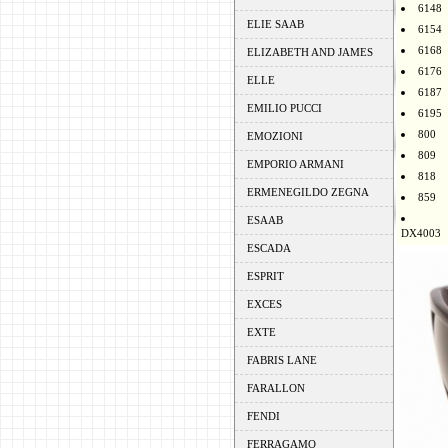
6148
ELIE SAAB
6154
6168
ELIZABETH AND JAMES
6176
ELLE
6187
EMILIO PUCCI
6195
800
EMOZIONI
809
EMPORIO ARMANI
818
ERMENEGILDO ZEGNA
859
ESAAB
DX4003
ESCADA
ESPRIT
EXCES
EXTE
FABRIS LANE
FARALLON
FENDI
FERRAGAMO