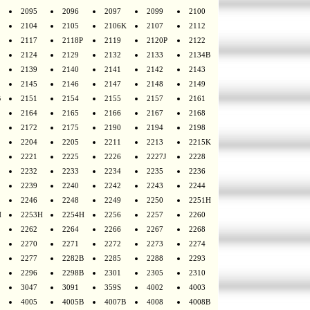
2095
2096
2097
2099
2100
2104
2105
2106K
2107
2112
2117
2118P
2119
2120P
2122
2124
2129
2132
2133
2134B
2139
2140
2141
2142
2143
2145
2146
2147
2148
2149
B
2151
2154
2155
2157
2161
2164
2165
2166
2167
2168
2172
2175
2190
2194
2198
2204
2205
2211
2213
2215K
2221
2225
2226
2227J
2228
2232
2233
2234
2235
2236
2239
2240
2242
2243
2244
2246
2248
2249
2250
2251H
H
2253H
2254H
2256
2257
2260
2262
2264
2266
2267
2268
2270
2271
2272
2273
2274
2277
2282B
2285
2288
2293
2296
2298B
2301
2305
2310
3047
3091
359S
4002
4003
4005
4005B
4007B
4008
4008B