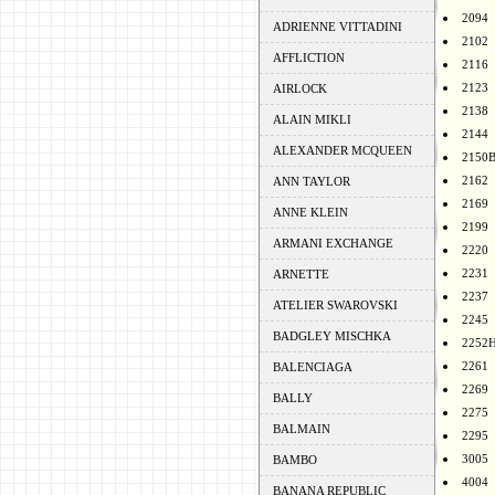
2094
ADRIENNE VITTADINI
2102
AFFLICTION
2116
2123
AIRLOCK
2138
ALAIN MIKLI
2144
ALEXANDER MCQUEEN
2150
2162
ANN TAYLOR
2169
ANNE KLEIN
2199
ARMANI EXCHANGE
2220
2231
ARNETTE
2237
ATELIER SWAROVSKI
2245
BADGLEY MISCHKA
2252
2261
BALENCIAGA
2269
BALLY
2275
BALMAIN
2295
3005
BAMBO
4004
BANANA REPUBLIC