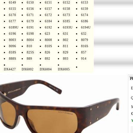
6149
6150
6151
6152
6153
6155
6156
6157
6158
6159
6170
6171
6172
6173
6174
6177
6179
6184
6185
6186
6189U
6191
6192
6193U
6194U
6196
6198
623
631
632
8003
8004
8008
802
8079
8096
810
810S
811
816S
818S
825S
826
829
857
888S
889
892
893
914
DX4427
DX6002
DX6004
DX6005
Pl
E
Q
M
O
Y