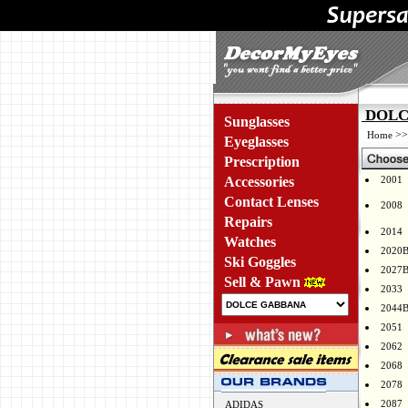
DOLCE
Sunglasses
>
Home
Eyeglasses
Prescription
Accessories
2001
Contact Lenses
2008
Repairs
2014
Watches
2020
Ski Goggles
2027
Sell & Pawn
2033
2044
2051
2062
2068
2078
2087
ADIDAS