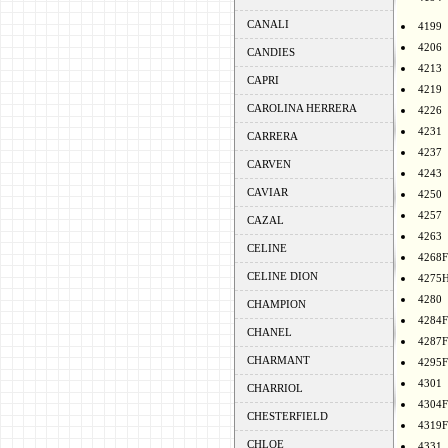
CANALI
4199
4206
CANDIES
4213
CAPRI
4219
CAROLINA HERRERA
4226
4231
CARRERA
4237
CARVEN
4243
CAVIAR
4250
4257
CAZAL
4263
CELINE
4268F
CELINE DION
4275
4280
CHAMPION
4284F
CHANEL
4287F
CHARMANT
4295F
4301
CHARRIOL
4304F
CHESTERFIELD
4319F
CHLOE
4331