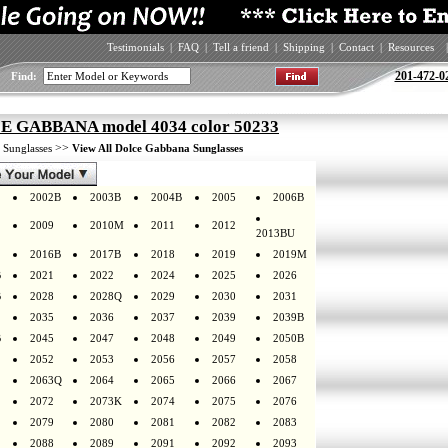
Testimonials
|
FAQ
|
Tell a friend
|
Shipping
|
Contact
|
Resources
|
201-472-0
Find:
 GABBANA model 4034 color 50233
>
>>
Sunglasses
View All Dolce Gabbana Sunglasses
2002B
2003B
2004B
2005
2006B
2009
2010M
2011
2012
2013BU
2016B
2017B
2018
2019
2019M
B
2021
2022
2024
2025
2026
B
2028
2028Q
2029
2030
2031
2035
2036
2037
2039
2039B
B
2045
2047
2048
2049
2050B
2052
2053
2056
2057
2058
2063Q
2064
2065
2066
2067
2072
2073K
2074
2075
2076
2079
2080
2081
2082
2083
2088
2089
2091
2092
2093