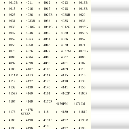
4010B
4011
4012
4013
4013B
4015
4016
4017
4018
4018B
4025
4026
4027B
4028B
4029
4031
4033B
4034
4035
4036
4039
4040G
4041G
4042G
4043G
4047
4048
4049
4050
4050B
4052
4053
4054
4056
4057
4059
4060
4068
4070
4071
4075
4076
4077
4077M
4078G
4080
4084
4086
4087
4088
4097
4098
4099
4101
4102
4105
4107
4108
4109
4110
4111M
4113
4114
4115
4116
4119
4122
4123
4128
4130
4132
4138
4140
4141
4156
4159P
4160
4161
4162P
4163P
4167
4168
4170P
4170PM
4171PM
4178
4176
418
4180
4181P
STEFA
4189
4190
4191P
4192
4193M
4196
4195
4196
4197
4198