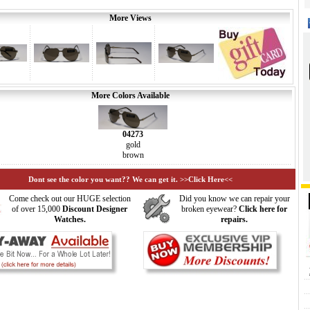
More Views
More Colors Available
04273
gold
brown
Dont see the color you want?? We can get it. >>Click Here<<
Come check out our HUGE selection
Did you know we can repair your
of over 15,000
Discount Designer
broken eyewear?
Click here for
Watches.
repairs.