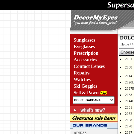
DOLCE
Sunglasses
>
Home
Eyeglasses
Prescription
Accessories
2001
Contact Lenses
2008
Repairs
2014
Watches
2020
Ski Goggles
2027
Sell & Pawn
2033
2044
2051
2062
2068
2078
2087
ADIDAS