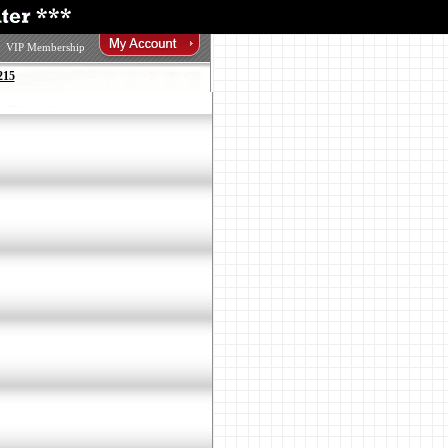
VIP Membership
215