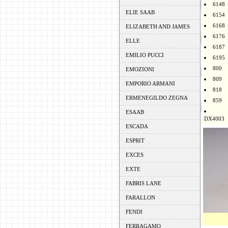
6148
ELIE SAAB
6154
6168
ELIZABETH AND JAMES
6176
ELLE
6187
EMILIO PUCCI
6195
800
EMOZIONI
809
EMPORIO ARMANI
818
ERMENEGILDO ZEGNA
859
ESAAB
DX4003
ESCADA
ESPRIT
EXCES
EXTE
FABRIS LANE
FARALLON
FENDI
FERRAGAMO