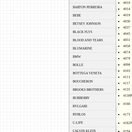
4010
BARTON PERREIRA
4014
4019
BEBE
4030
BETSEY JOHNSON
4037
BLACK FLYS
4045
4051
BLOOD AND TEARS
4058
BLUMARINE
4074
BMW
4079
4096
BOLLE
4103
BOTTEGA VENETA
4111
BOUCHERON
4117
4131
BROOKS BROTHERS
4158P
BURBERRY
4166
BVLGARI
BYBLOS
4175
C-LIFE
4182P
CALVIN KLEIN
4194