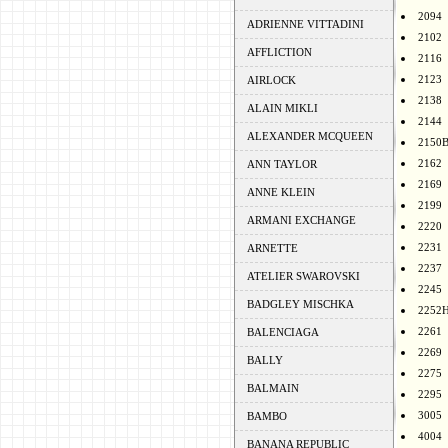
2094
ADRIENNE VITTADINI
2102
AFFLICTION
2116
2123
AIRLOCK
2138
ALAIN MIKLI
2144
ALEXANDER MCQUEEN
2150
2162
ANN TAYLOR
2169
ANNE KLEIN
2199
ARMANI EXCHANGE
2220
2231
ARNETTE
2237
ATELIER SWAROVSKI
2245
BADGLEY MISCHKA
2252
2261
BALENCIAGA
2269
BALLY
2275
BALMAIN
2295
3005
BAMBO
4004
BANANA REPUBLIC