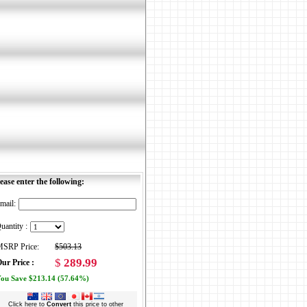
ease enter the following:
mail:
uantity :
SRP Price:
$503.13
$
289.99
ur Price :
ou Save $213.14 (57.64%)
Click here to
Convert
this price to other