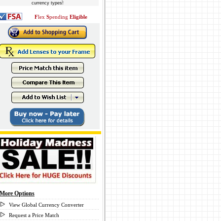
currency types!
F
lex
S
pending
Eligible
More Options
View Global Currency Converter
Request a Price Match