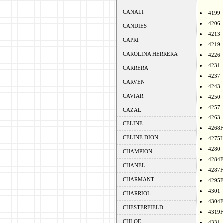
CANALI
4199
4206
CANDIES
4213
CAPRI
4219
CAROLINA HERRERA
4226
4231
CARRERA
4237
CARVEN
4243
CAVIAR
4250
4257
CAZAL
4263
CELINE
4268F
CELINE DION
4275
4280
CHAMPION
4284F
CHANEL
4287F
CHARMANT
4295F
4301
CHARRIOL
4304F
CHESTERFIELD
4319F
CHLOE
4331