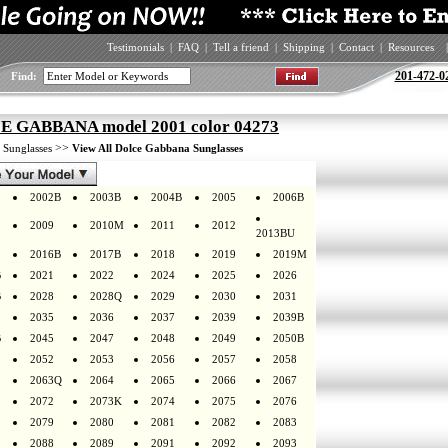
Testimonials
|
FAQ
|
Tell a friend
|
Shipping
|
Contact
|
Resources
|
201-472-0
Find:
 GABBANA model 2001 color 04273
>
>>
Sunglasses
View All Dolce Gabbana Sunglasses
2002B
2003B
2004B
2005
2006B
2009
2010M
2011
2012
2013BU
2016B
2017B
2018
2019
2019M
B
2021
2022
2024
2025
2026
B
2028
2028Q
2029
2030
2031
2035
2036
2037
2039
2039B
B
2045
2047
2048
2049
2050B
2052
2053
2056
2057
2058
2063Q
2064
2065
2066
2067
2072
2073K
2074
2075
2076
2079
2080
2081
2082
2083
2088
2089
2091
2092
2093