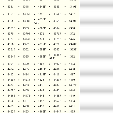
4341
4348
4348F
4349
4349F
4354F
4355F
4356
4356F
4357
4358F
4358
4358F
4359
4359F
ALT
4362F
4363
4363F
4364
4368
4370
4370F
4371
4371F
4372
4373
4373F
4374
4374F
4375
4376F
4377
4377F
4378
4378F
4381F
4382
4382F
4383
4383F
4385F
4384F
4385
4385F
4392
ALT
4394
4399
4402
4402F
4403
4404
4405
4405F
4406
4408
4413
4414
4414F
4416
4417
4420F
4421F
4423
4423F
4430
4432F
4433
4436
4437
4437F
4438F
4439
4442
4443
4444
4446B
4447B
4448
4448F
4449
4450F
4451
4452
4452F
4453
4455
4458
4459
4460
4461
4462F
4463
4463F
4464F
4465