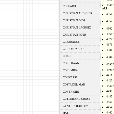
4338F
CHOPARD
ALT
CHRISTIAN AUDIGIER
4354
CHRISTIAN DIOR
4357F
CHRISTIAN LACROIX
4362
4368F
CHRISTIAN ROTH
4372F
CLEARANCE
4376
CLUB MONACO
4381
COACH
4384
COLE HAAN
4393F
4403F
COLUMBIA
4411
CONVERSE
4420
COSTA DEL MAR
4430F
4438
COVER GIRL
4445
CUTLER AND GROSS
4450
CYNTHIA ROWLEY
4454
4462
D&G