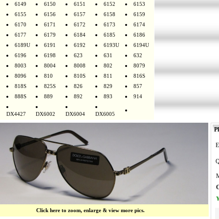
6149
6150
6151
6152
6153
6155
6156
6157
6158
6159
6170
6171
6172
6173
6174
6177
6179
6184
6185
6186
6189U
6191
6192
6193U
6194U
6196
6198
623
631
632
8003
8004
8008
802
8079
8096
810
810S
811
816S
818S
825S
826
829
857
888S
889
892
893
914
DX4427
DX6002
DX6004
DX6005
Pl
E
Q
M
O
Y
Click here to zoom, enlarge & view more pics.