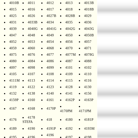
4010B
4011
4012
4013
4013B
4015
4016
4017
4018
4018B
4025
4026
4027B
4028B
4029
4031
4033B
4034
4035
4036
4039
4040G
4041G
4042G
4043G
4047
4048
4049
4050
4050B
4052
4053
4054
4056
4057
4059
4060
4068
4070
4071
4075
4076
4077
4077M
4078G
4080
4084
4086
4087
4088
4097
4098
4099
4101
4102
4105
4107
4108
4109
4110
4111M
4113
4114
4115
4116
4119
4122
4123
4128
4130
4132
4138
4140
4141
4156
4159P
4160
4161
4162P
4163P
4167
4168
4170P
4170PM
4171PM
4178
4176
418
4180
4181P
STEFA
4189
4190
4191P
4192
4193M
4196
4195
4196
4197
4198