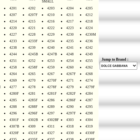
SMALL
4201
4202
4203
4204
4205
4207
4207F
4210
4211
4212
4214
4215
4216
4217
4218
4220
4221
4222
4223
4224
4227
4228
4229
4230
4230M
4233
4233F
4234
4235
4236
4238
4239
4240
4241
4242
4244
4245B
4247B
4248
4249
Jump to Brand :
4251
4252
4253
4254
4255
4258
4258F
4259
4260
4262
4264
4265
4267
4267F
4268
4269
4270
4270F
4271
4274
H
4277
4278
4278F
4279
4279F
4280F
4281
4281F
4282F
4284
4285
4285F
4286
4286F
4287
4288
4288F
4289
4290
4295
4296
4296F
4297
4297F
4298
4301F
4302B
4302BF
4303
4304
4307B
4309
4311
4318
4319
4320F
4321F
4327
4330
4330F
4335
4335F
4337
4338
4338F