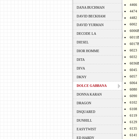
4466
DANA BUCHMAN
4474
DAVID BECKHAM
4482
6002
DAVID YURMAN
6006
DECODE LA
6011
DIESEL
6017
6023
DIOR HOMME
6032
DITA
6036
DIVA
6045
6057
DKNY
6064
DOLCE GABBANA
6080
DONNA KARAN
6090
6102
DRAGON
6108
DSQUARED
6119
DUNHILL
6129
6135
EASYTWIST
6141
ED HARDY