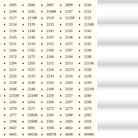
2095
2096
2097
2099
2100
2104
2105
2106K
2107
2112
2117
2118P
2119
2120P
2122
2124
2129
2132
2133
2134B
2139
2140
2141
2142
2143
2145
2146
2147
2148
2149
B
2151
2154
2155
2157
2161
2164
2165
2166
2167
2168
2172
2175
2190
2194
2198
2204
2205
2211
2213
2215K
2221
2225
2226
2227J
2228
2232
2233
2234
2235
2236
2239
2240
2242
2243
2244
2246
2248
2249
2250
2251H
H
2253H
2254H
2256
2257
2260
2262
2264
2266
2267
2268
2270
2271
2272
2273
2274
2277
2282B
2285
2288
2293
2296
2298B
2301
2305
2310
3047
3091
359S
4002
4003
4005
4005B
4007B
4008
4008B