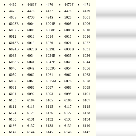
4469
4469F
4470
4470F
4471
4475
4476
4477
4478
4479
468S
473S
494S
5020
6001
6003B
6004
6004B
6005
6006
B
6007B
6008
6008B
6009B
6010
B
6012
6013
6014
6015
6016
B
6018B
6019
6020
6021
6022
6024B
6025B
6029B
6030B
6031
6033
6034
6034B
6035
6036
B
6038B
6041
6042B
6043
6044
6046
6049
6053G
6054
6056
6059
6060
6061
6062
6063
6067
6069
6075M
6076
6078
6081
6086
6087
6088
6089
6091
6092
6093
6095
6101
6103
6104
6105
6106
6107
6111
6113
6115
6117
6118
6124
6125
6126
6127
6128
6130
6131
6132
6133
6134
6136
6137
6138
6139
6140
6142
6144
6145
6146
6147