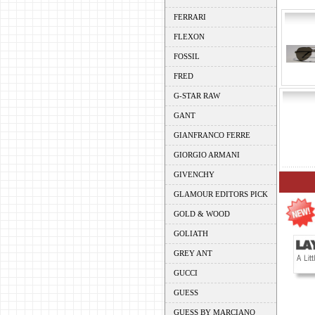
FERRARI
FLEXON
FOSSIL
FRED
G-STAR RAW
GANT
GIANFRANCO FERRE
GIORGIO ARMANI
GIVENCHY
GLAMOUR EDITORS PICK
GOLD & WOOD
GOLIATH
GREY ANT
GUCCI
GUESS
GUESS BY MARCIANO