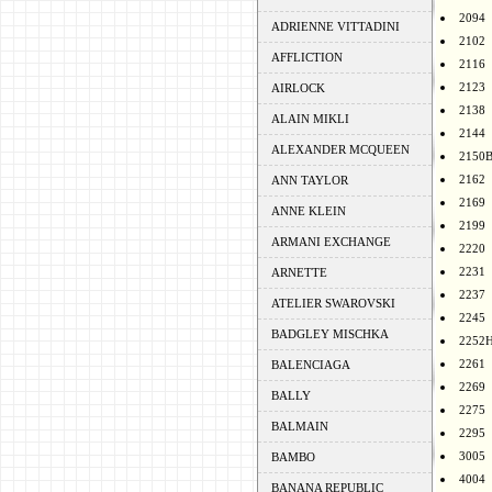
2094
ADRIENNE VITTADINI
2102
AFFLICTION
2116
2123
AIRLOCK
2138
ALAIN MIKLI
2144
ALEXANDER MCQUEEN
2150
2162
ANN TAYLOR
2169
ANNE KLEIN
2199
ARMANI EXCHANGE
2220
2231
ARNETTE
2237
ATELIER SWAROVSKI
2245
BADGLEY MISCHKA
2252
2261
BALENCIAGA
2269
BALLY
2275
BALMAIN
2295
3005
BAMBO
4004
BANANA REPUBLIC