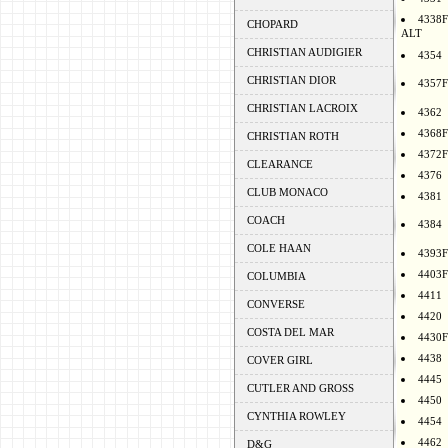
4338F
CHOPARD
ALT
CHRISTIAN AUDIGIER
4354
CHRISTIAN DIOR
4357F
CHRISTIAN LACROIX
4362
4368F
CHRISTIAN ROTH
4372F
CLEARANCE
4376
CLUB MONACO
4381
COACH
4384
COLE HAAN
4393F
4403F
COLUMBIA
4411
CONVERSE
4420
COSTA DEL MAR
4430F
4438
COVER GIRL
4445
CUTLER AND GROSS
4450
CYNTHIA ROWLEY
4454
4462
D&G