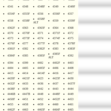
4341
4348
4348F
4349
4349F
4354F
4355F
4356
4356F
4357
4358F
4358
4358F
4359
4359F
ALT
4362F
4363
4363F
4364
4368
4370
4370F
4371
4371F
4372
4373
4373F
4374
4374F
4375
4376F
4377
4377F
4378
4378F
4381F
4382
4382F
4383
4383F
4385F
4384F
4385
4385F
4392
ALT
4394
4399
4402
4402F
4403
4404
4405
4405F
4406
4408
4413
4414
4414F
4416
4417
4420F
4421F
4423
4423F
4430
4432F
4433
4436
4437
4437F
4438F
4439
4442
4443
4444
4446B
4447B
4448
4448F
4449
4450F
4451
4452
4452F
4453
4455
4458
4459
4460
4461
4462F
4463
4463F
4464F
4465