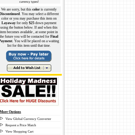
currency types!
We are sorry, but this
color
is currently
Discontinued
. You may select a different
color or you may purchase this item on
Layaway
for only
$25
down payment
using the button below. If and when this
item becomes available , at some point in
the future you will be contacted for
Final
Payment
. You will be placed on a waiting
list for this item until that time.
More Options
View Global Currency Converter
Request a Price Match
View Shopping Cart