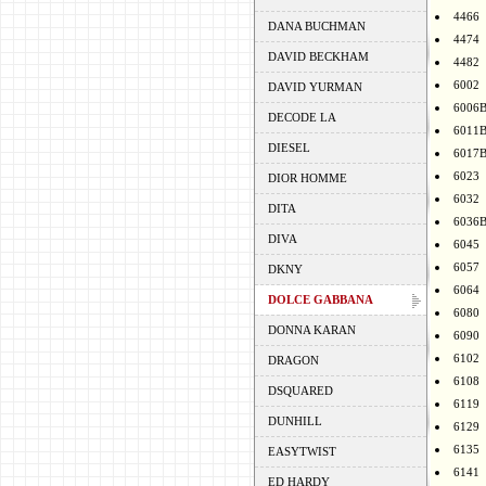
4466
DANA BUCHMAN
4474
DAVID BECKHAM
4482
6002
DAVID YURMAN
6006
DECODE LA
6011
DIESEL
6017
6023
DIOR HOMME
6032
DITA
6036
DIVA
6045
6057
DKNY
6064
DOLCE GABBANA
6080
DONNA KARAN
6090
6102
DRAGON
6108
DSQUARED
6119
DUNHILL
6129
6135
EASYTWIST
6141
ED HARDY