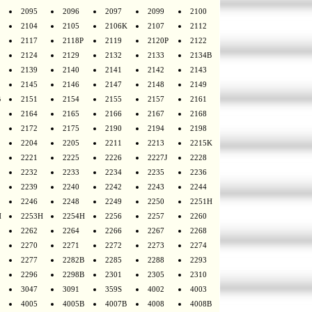
2095
2096
2097
2099
2100
2104
2105
2106K
2107
2112
2117
2118P
2119
2120P
2122
2124
2129
2132
2133
2134B
2139
2140
2141
2142
2143
2145
2146
2147
2148
2149
B
2151
2154
2155
2157
2161
2164
2165
2166
2167
2168
2172
2175
2190
2194
2198
2204
2205
2211
2213
2215K
2221
2225
2226
2227J
2228
2232
2233
2234
2235
2236
2239
2240
2242
2243
2244
2246
2248
2249
2250
2251H
H
2253H
2254H
2256
2257
2260
2262
2264
2266
2267
2268
2270
2271
2272
2273
2274
2277
2282B
2285
2288
2293
2296
2298B
2301
2305
2310
3047
3091
359S
4002
4003
4005
4005B
4007B
4008
4008B