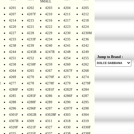
SMALL
4201
4202
4203
4204
4205
4207
4207F
4210
4211
4212
4214
4215
4216
4217
4218
4220
4221
4222
4223
4224
4227
4228
4229
4230
4230M
4233
4233F
4234
4235
4236
4238
4239
4240
4241
4242
4244
4245B
4247B
4248
4249
Jump to Brand :
4251
4252
4253
4254
4255
4258
4258F
4259
4260
4262
4264
4265
4267
4267F
4268
4269
4270
4270F
4271
4274
H
4277
4278
4278F
4279
4279F
4280F
4281
4281F
4282F
4284
4285
4285F
4286
4286F
4287
4288
4288F
4289
4290
4295
4296
4296F
4297
4297F
4298
4301F
4302B
4302BF
4303
4304
4307B
4309
4311
4318
4319
4320F
4321F
4327
4330
4330F
4335
4335F
4337
4338
4338F