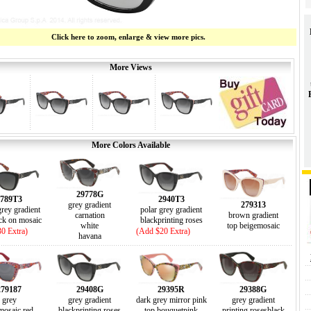
Click here to zoom, enlarge & view more pics.
More Views
More Colors Available
29778G
2789T3
2940T3
grey gradient
279313
grey gradient
polar grey gradient
carnation
brown gradient
ack on mosaic
blackprinting roses
white
top beigemosaic
0 Extra)
(Add $20 Extra)
havana
279187
29408G
29395R
29388G
grey
grey gradient
dark grey mirror pink
grey gradient
mosaic red
blackprinting roses
top bouquetpink
printing rosesblack