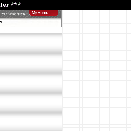
VIP Membership
215