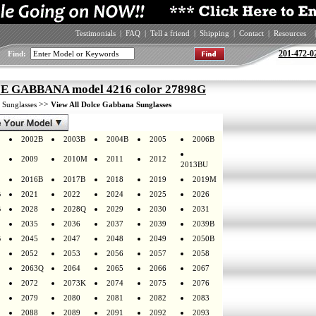
Testimonials
|
FAQ
|
Tell a friend
|
Shipping
|
Contact
|
Resources
|
201-472-0
Find:
 GABBANA model 4216 color 27898G
>
>>
Sunglasses
View All Dolce Gabbana Sunglasses
2002B
2003B
2004B
2005
2006B
2009
2010M
2011
2012
2013BU
2016B
2017B
2018
2019
2019M
B
2021
2022
2024
2025
2026
B
2028
2028Q
2029
2030
2031
2035
2036
2037
2039
2039B
B
2045
2047
2048
2049
2050B
2052
2053
2056
2057
2058
2063Q
2064
2065
2066
2067
2072
2073K
2074
2075
2076
2079
2080
2081
2082
2083
2088
2089
2091
2092
2093