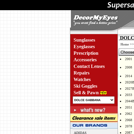
DOLCE
Sunglasses
>
Home
Eyeglasses
Prescription
Accessories
2001
Contact Lenses
2008
Repairs
2014
Watches
2020
Ski Goggles
2027
Sell & Pawn
2033
2044
2051
2062
2068
2078
2087
ADIDAS