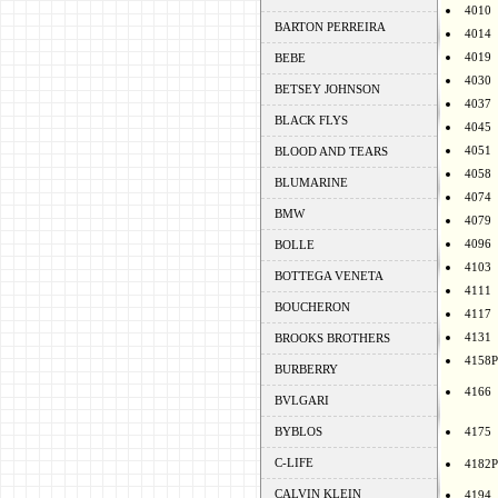
4010
BARTON PERREIRA
4014
4019
BEBE
4030
BETSEY JOHNSON
4037
BLACK FLYS
4045
4051
BLOOD AND TEARS
4058
BLUMARINE
4074
BMW
4079
4096
BOLLE
4103
BOTTEGA VENETA
4111
BOUCHERON
4117
4131
BROOKS BROTHERS
4158P
BURBERRY
4166
BVLGARI
BYBLOS
4175
C-LIFE
4182P
CALVIN KLEIN
4194