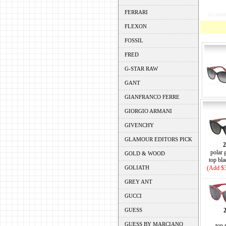
FERRARI
FLEXON
FOSSIL
FRED
G-STAR RAW
GANT
GIANFRANCO FERRE
GIORGIO ARMANI
GIVENCHY
GLAMOUR EDITORS PICK
polar 
GOLD & WOOD
top bl
GOLIATH
(Add $3
GREY ANT
GUCCI
GUESS
GUESS BY MARCIANO
top 