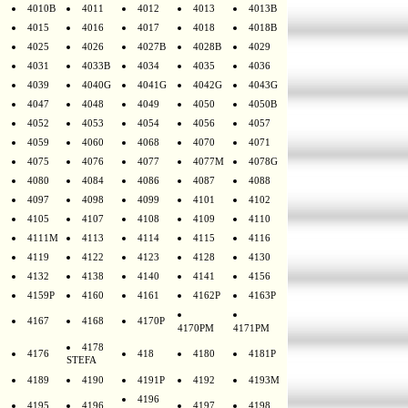
4010B
4011
4012
4013
4013B
4015
4016
4017
4018
4018B
4025
4026
4027B
4028B
4029
4031
4033B
4034
4035
4036
4039
4040G
4041G
4042G
4043G
4047
4048
4049
4050
4050B
4052
4053
4054
4056
4057
4059
4060
4068
4070
4071
4075
4076
4077
4077M
4078G
4080
4084
4086
4087
4088
4097
4098
4099
4101
4102
4105
4107
4108
4109
4110
4111M
4113
4114
4115
4116
4119
4122
4123
4128
4130
4132
4138
4140
4141
4156
4159P
4160
4161
4162P
4163P
4167
4168
4170P
4170PM
4171PM
4178
4176
418
4180
4181P
STEFA
4189
4190
4191P
4192
4193M
4196
4195
4196
4197
4198