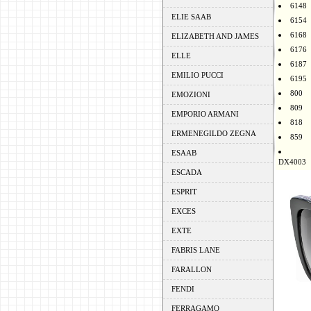
6148
ELIE SAAB
6154
6168
ELIZABETH AND JAMES
6176
ELLE
6187
EMILIO PUCCI
6195
800
EMOZIONI
809
EMPORIO ARMANI
818
ERMENEGILDO ZEGNA
859
ESAAB
DX4003
ESCADA
ESPRIT
EXCES
EXTE
FABRIS LANE
FARALLON
FENDI
FERRAGAMO