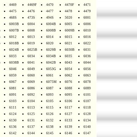
4469
4469F
4470
4470F
4471
4475
4476
4477
4478
4479
468S
473S
494S
5020
6001
6003B
6004
6004B
6005
6006
B
6007B
6008
6008B
6009B
6010
B
6012
6013
6014
6015
6016
B
6018B
6019
6020
6021
6022
6024B
6025B
6029B
6030B
6031
6033
6034
6034B
6035
6036
B
6038B
6041
6042B
6043
6044
6046
6049
6053G
6054
6056
6059
6060
6061
6062
6063
6067
6069
6075M
6076
6078
6081
6086
6087
6088
6089
6091
6092
6093
6095
6101
6103
6104
6105
6106
6107
6111
6113
6115
6117
6118
6124
6125
6126
6127
6128
6130
6131
6132
6133
6134
6136
6137
6138
6139
6140
6142
6144
6145
6146
6147