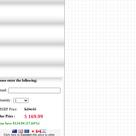
ease enter the following:
mail:
uantity :
SRP Price:
$294.93
$
169.99
ur Price :
ou Save $124.94 (57.64%)
Click here to
Convert
this price to other