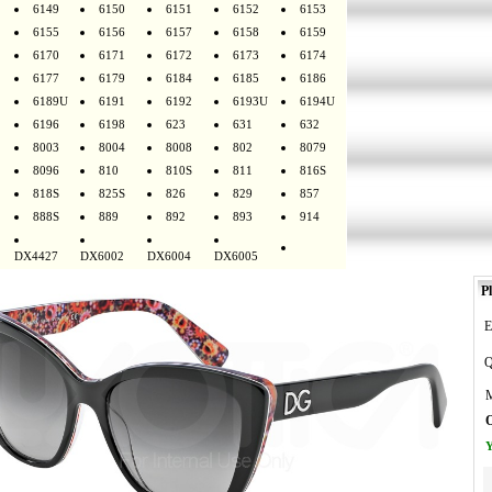
6149
6150
6151
6152
6153
6155
6156
6157
6158
6159
6170
6171
6172
6173
6174
6177
6179
6184
6185
6186
6189U
6191
6192
6193U
6194U
6196
6198
623
631
632
8003
8004
8008
802
8079
8096
810
810S
811
816S
818S
825S
826
829
857
888S
889
892
893
914
DX4427
DX6002
DX6004
DX6005
Pl
E
Q
M
O
Y