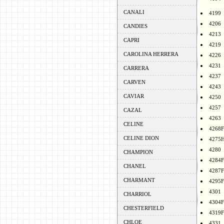
CANALI
4199
4206
CANDIES
4213
CAPRI
4219
CAROLINA HERRERA
4226
4231
CARRERA
4237
CARVEN
4243
CAVIAR
4250
4257
CAZAL
4263
CELINE
4268F
CELINE DION
4275
4280
CHAMPION
4284F
CHANEL
4287F
CHARMANT
4295F
4301
CHARRIOL
4304F
CHESTERFIELD
4319F
CHLOE
4331