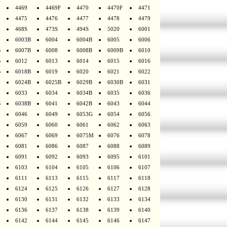
4469
4469F
4470
4470F
4471
4475
4476
4477
4478
4479
468S
473S
494S
5020
6001
6003B
6004
6004B
6005
6006
B
6007B
6008
6008B
6009B
6010
B
6012
6013
6014
6015
6016
B
6018B
6019
6020
6021
6022
6024B
6025B
6029B
6030B
6031
6033
6034
6034B
6035
6036
B
6038B
6041
6042B
6043
6044
6046
6049
6053G
6054
6056
6059
6060
6061
6062
6063
6067
6069
6075M
6076
6078
6081
6086
6087
6088
6089
6091
6092
6093
6095
6101
6103
6104
6105
6106
6107
6111
6113
6115
6117
6118
6124
6125
6126
6127
6128
6130
6131
6132
6133
6134
6136
6137
6138
6139
6140
6142
6144
6145
6146
6147