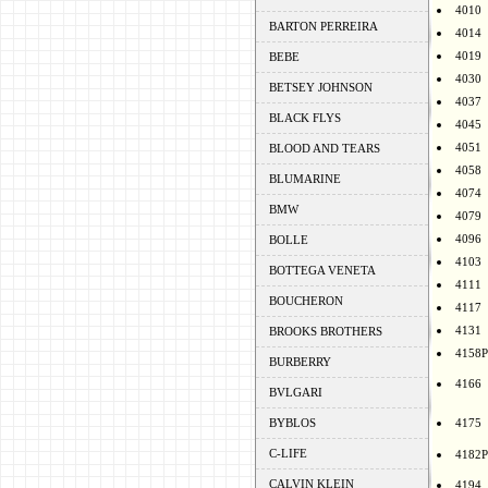
4010
BARTON PERREIRA
4014
4019
BEBE
4030
BETSEY JOHNSON
4037
BLACK FLYS
4045
4051
BLOOD AND TEARS
4058
BLUMARINE
4074
BMW
4079
4096
BOLLE
4103
BOTTEGA VENETA
4111
BOUCHERON
4117
4131
BROOKS BROTHERS
4158P
BURBERRY
4166
BVLGARI
BYBLOS
4175
C-LIFE
4182P
CALVIN KLEIN
4194