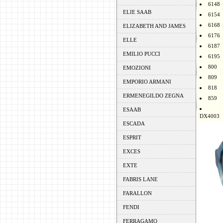
6148
ELIE SAAB
6154
6168
ELIZABETH AND JAMES
6176
ELLE
6187
EMILIO PUCCI
6195
800
EMOZIONI
809
EMPORIO ARMANI
818
ERMENEGILDO ZEGNA
859
ESAAB
DX4003
ESCADA
ESPRIT
EXCES
EXTE
FABRIS LANE
FARALLON
FENDI
FERRAGAMO