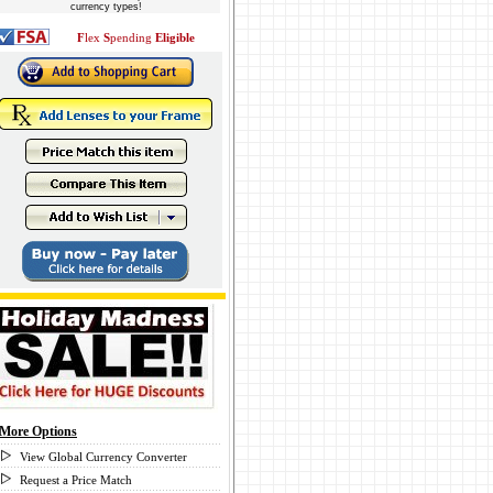
currency types!
F
lex
S
pending
Eligible
More Options
View Global Currency Converter
Request a Price Match