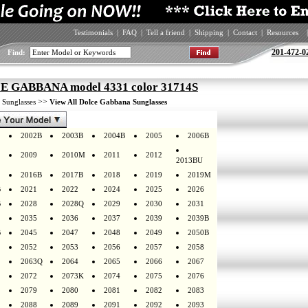
Testimonials
|
FAQ
|
Tell a friend
|
Shipping
|
Contact
|
Resources
|
201-472-0
Find:
 GABBANA model 4331 color 31714S
>
>>
Sunglasses
View All Dolce Gabbana Sunglasses
2002B
2003B
2004B
2005
2006B
2009
2010M
2011
2012
2013BU
2016B
2017B
2018
2019
2019M
B
2021
2022
2024
2025
2026
B
2028
2028Q
2029
2030
2031
2035
2036
2037
2039
2039B
B
2045
2047
2048
2049
2050B
2052
2053
2056
2057
2058
2063Q
2064
2065
2066
2067
2072
2073K
2074
2075
2076
2079
2080
2081
2082
2083
2088
2089
2091
2092
2093