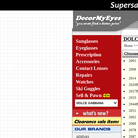
DOLCE
Sunglasses
>
Home
Eyeglasses
Prescription
Accessories
2001
Contact Lenses
2008
Repairs
2014
Watches
2020
Ski Goggles
2027
Sell & Pawn
2033
2044
2051
2062
2068
2078
2087
ADIDAS