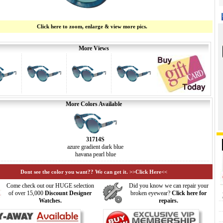
Click here to zoom, enlarge & view more pics.
More Views
More Colors Available
31714S
azure gradient dark blue
havana pearl blue
Dont see the color you want?? We can get it. >>Click Here<<
Come check out our HUGE selection
Did you know we can repair your
of over 15,000
Discount Designer
broken eyewear?
Click here for
Watches.
repairs.