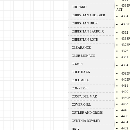
4338F
CHOPARD
ALT
CHRISTIAN AUDIGIER
4354
CHRISTIAN DIOR
4357F
CHRISTIAN LACROIX
4362
4368F
CHRISTIAN ROTH
4372F
CLEARANCE
4376
CLUB MONACO
4381
COACH
4384
COLE HAAN
4393F
4403F
COLUMBIA
4411
CONVERSE
4420
COSTA DEL MAR
4430F
4438
COVER GIRL
4445
CUTLER AND GROSS
4450
CYNTHIA ROWLEY
4454
4462
D&G