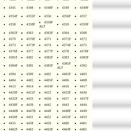
4341
4348
4348F
4349
4349F
4354F
4355F
4356
4356F
4357
4358F
4358
4358F
4359
4359F
ALT
4362F
4363
4363F
4364
4368
4370
4370F
4371
4371F
4372
4373
4373F
4374
4374F
4375
4376F
4377
4377F
4378
4378F
4381F
4382
4382F
4383
4383F
4385F
4384F
4385
4385F
4392
ALT
4394
4399
4402
4402F
4403
4404
4405
4405F
4406
4408
4413
4414
4414F
4416
4417
4420F
4421F
4423
4423F
4430
4432F
4433
4436
4437
4437F
4438F
4439
4442
4443
4444
4446B
4447B
4448
4448F
4449
4450F
4451
4452
4452F
4453
4455
4458
4459
4460
4461
4462F
4463
4463F
4464F
4465