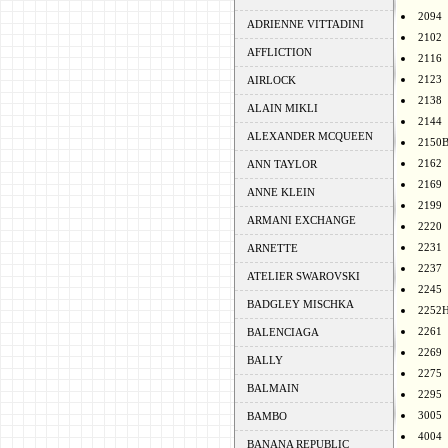
2094
ADRIENNE VITTADINI
2102
AFFLICTION
2116
2123
AIRLOCK
2138
ALAIN MIKLI
2144
ALEXANDER MCQUEEN
2150
2162
ANN TAYLOR
2169
ANNE KLEIN
2199
ARMANI EXCHANGE
2220
2231
ARNETTE
2237
ATELIER SWAROVSKI
2245
BADGLEY MISCHKA
2252
2261
BALENCIAGA
2269
BALLY
2275
BALMAIN
2295
3005
BAMBO
4004
BANANA REPUBLIC