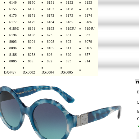
6149
6150
6151
6152
6153
6155
6156
6157
6158
6159
6170
6171
6172
6173
6174
6177
6179
6184
6185
6186
6189U
6191
6192
6193U
6194U
6196
6198
623
631
632
8003
8004
8008
802
8079
8096
810
810S
811
816S
818S
825S
826
829
857
888S
889
892
893
914
DX4427
DX6002
DX6004
DX6005
Pl
E
Q
M
O
Y