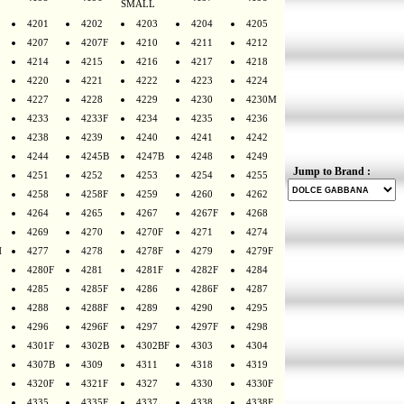
SMALL
4201
4202
4203
4204
4205
4207
4207F
4210
4211
4212
4214
4215
4216
4217
4218
4220
4221
4222
4223
4224
4227
4228
4229
4230
4230M
4233
4233F
4234
4235
4236
4238
4239
4240
4241
4242
4244
4245B
4247B
4248
4249
Jump to Brand :
4251
4252
4253
4254
4255
4258
4258F
4259
4260
4262
4264
4265
4267
4267F
4268
4269
4270
4270F
4271
4274
H
4277
4278
4278F
4279
4279F
4280F
4281
4281F
4282F
4284
4285
4285F
4286
4286F
4287
4288
4288F
4289
4290
4295
4296
4296F
4297
4297F
4298
4301F
4302B
4302BF
4303
4304
4307B
4309
4311
4318
4319
4320F
4321F
4327
4330
4330F
4335
4335F
4337
4338
4338F