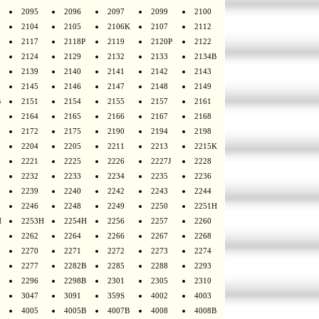
2095
2096
2097
2099
2100
2104
2105
2106K
2107
2112
2117
2118P
2119
2120P
2122
2124
2129
2132
2133
2134B
2139
2140
2141
2142
2143
2145
2146
2147
2148
2149
B
2151
2154
2155
2157
2161
2164
2165
2166
2167
2168
2172
2175
2190
2194
2198
2204
2205
2211
2213
2215K
2221
2225
2226
2227J
2228
2232
2233
2234
2235
2236
2239
2240
2242
2243
2244
2246
2248
2249
2250
2251H
H
2253H
2254H
2256
2257
2260
2262
2264
2266
2267
2268
2270
2271
2272
2273
2274
2277
2282B
2285
2288
2293
2296
2298B
2301
2305
2310
3047
3091
359S
4002
4003
4005
4005B
4007B
4008
4008B