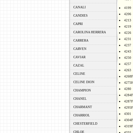
CANALI
4199
4206
CANDIES
4213
CAPRI
4219
CAROLINA HERRERA
4226
4231
CARRERA
4237
CARVEN
4243
CAVIAR
4250
4257
CAZAL
4263
CELINE
4268F
CELINE DION
4275
4280
CHAMPION
4284F
CHANEL
4287F
CHARMANT
4295F
4301
CHARRIOL
4304F
CHESTERFIELD
4319F
CHLOE
4331