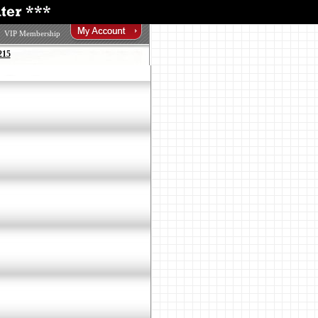
VIP Membership
215