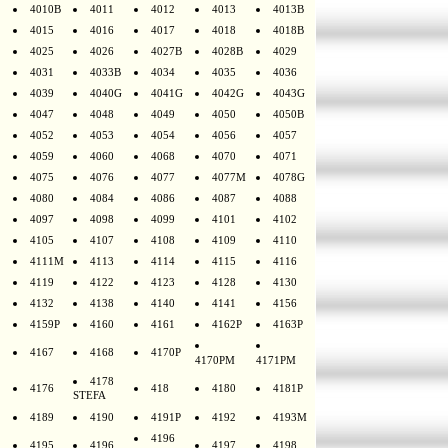
4010B
4011
4012
4013
4013B
4015
4016
4017
4018
4018B
4025
4026
4027B
4028B
4029
4031
4033B
4034
4035
4036
4039
4040G
4041G
4042G
4043G
4047
4048
4049
4050
4050B
4052
4053
4054
4056
4057
4059
4060
4068
4070
4071
4075
4076
4077
4077M
4078G
4080
4084
4086
4087
4088
4097
4098
4099
4101
4102
4105
4107
4108
4109
4110
4111M
4113
4114
4115
4116
4119
4122
4123
4128
4130
4132
4138
4140
4141
4156
4159P
4160
4161
4162P
4163P
4167
4168
4170P
4170PM
4171PM
4178
4176
418
4180
4181P
STEFA
4189
4190
4191P
4192
4193M
4196
4195
4196
4197
4198