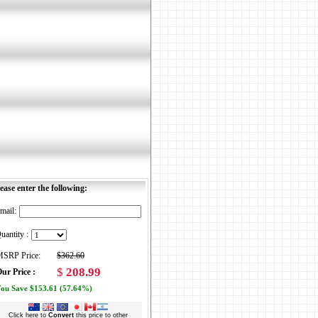
ease enter the following:
mail:
uantity :
SRP Price:
$362.60
$
208.99
ur Price :
ou Save $153.61 (57.64%)
Click here to
Convert
this price to other