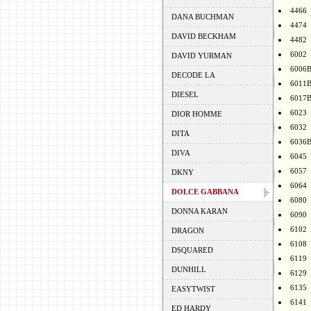
4466
DANA BUCHMAN
4474
DAVID BECKHAM
4482
6002
DAVID YURMAN
6006
DECODE LA
6011
DIESEL
6017
6023
DIOR HOMME
6032
DITA
6036
DIVA
6045
6057
DKNY
6064
DOLCE GABBANA
6080
DONNA KARAN
6090
6102
DRAGON
6108
DSQUARED
6119
DUNHILL
6129
6135
EASYTWIST
6141
ED HARDY