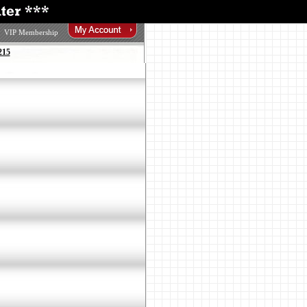
VIP Membership
215