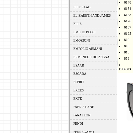
6148
ELIE SAAB
6154
6168
ELIZABETH AND JAMES
6176
ELLE
6187
EMILIO PUCCI
6195
800
EMOZIONI
809
EMPORIO ARMANI
818
ERMENEGILDO ZEGNA
859
ESAAB
DX4003
ESCADA
ESPRIT
EXCES
EXTE
FABRIS LANE
FARALLON
FENDI
FERRAGAMO