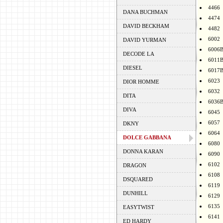
4466
DANA BUCHMAN
4474
DAVID BECKHAM
4482
6002
DAVID YURMAN
6006
DECODE LA
6011
DIESEL
6017
6023
DIOR HOMME
6032
DITA
6036
DIVA
6045
6057
DKNY
6064
DOLCE GABBANA
6080
DONNA KARAN
6090
6102
DRAGON
6108
DSQUARED
6119
DUNHILL
6129
6135
EASYTWIST
6141
ED HARDY