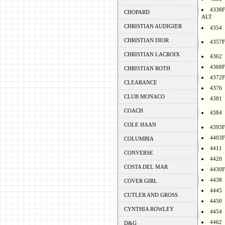
4338F
CHOPARD
ALT
CHRISTIAN AUDIGIER
4354
CHRISTIAN DIOR
4357F
CHRISTIAN LACROIX
4362
4368F
CHRISTIAN ROTH
4372F
CLEARANCE
4376
CLUB MONACO
4381
COACH
4384
COLE HAAN
4393F
4403F
COLUMBIA
4411
CONVERSE
4420
COSTA DEL MAR
4430F
4438
COVER GIRL
4445
CUTLER AND GROSS
4450
CYNTHIA ROWLEY
4454
4462
D&G