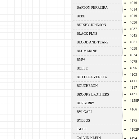
4010
BARTON PERREIRA
4014
4019
BEBE
4030
BETSEY JOHNSON
4037
BLACK FLYS
4045
4051
BLOOD AND TEARS
4058
BLUMARINE
4074
BMW
4079
4096
BOLLE
4103
BOTTEGA VENETA
4111
BOUCHERON
4117
4131
BROOKS BROTHERS
4158P
BURBERRY
4166
BVLGARI
BYBLOS
4175
C-LIFE
4182P
CALVIN KLEIN
4194