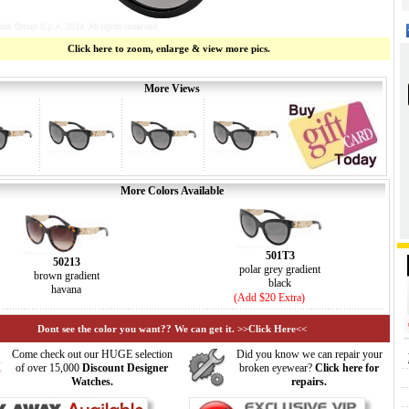
Click here to zoom, enlarge & view more pics.
More Views
More Colors Available
501T3
50213
polar grey gradient
brown gradient
black
havana
(Add $20 Extra)
Dont see the color you want?? We can get it. >>Click Here<<
Come check out our HUGE selection
Did you know we can repair your
of over 15,000
Discount Designer
broken eyewear?
Click here for
Watches.
repairs.