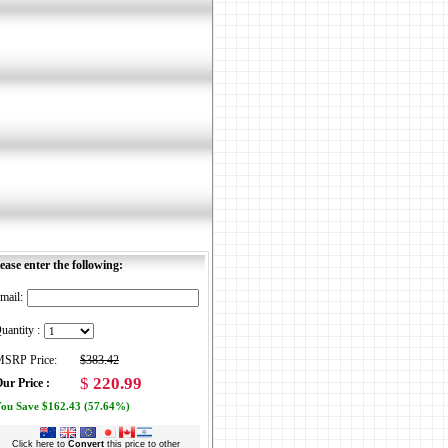
ease enter the following:
mail:
uantity :
SRP Price:
$383.42
$
220.99
ur Price :
ou Save $162.43 (57.64%)
Click here to
Convert
this price to other