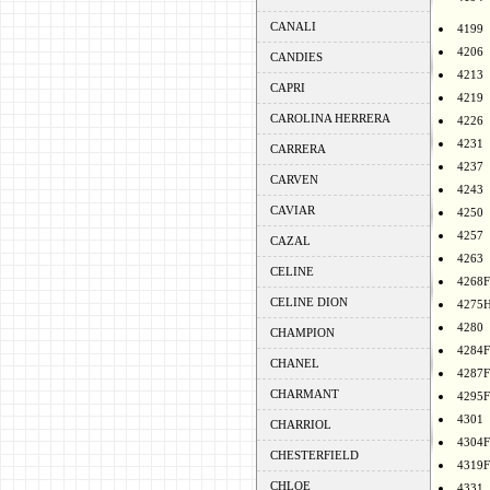
CANALI
4199
4206
CANDIES
4213
CAPRI
4219
CAROLINA HERRERA
4226
4231
CARRERA
4237
CARVEN
4243
CAVIAR
4250
4257
CAZAL
4263
CELINE
4268F
CELINE DION
4275
4280
CHAMPION
4284F
CHANEL
4287F
CHARMANT
4295F
4301
CHARRIOL
4304F
CHESTERFIELD
4319F
CHLOE
4331