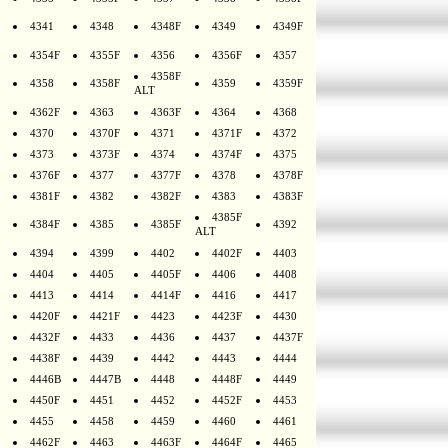
4341
4348
4348F
4349
4349F
4354F
4355F
4356
4356F
4357
4358F
4358
4358F
4359
4359F
ALT
4362F
4363
4363F
4364
4368
4370
4370F
4371
4371F
4372
4373
4373F
4374
4374F
4375
4376F
4377
4377F
4378
4378F
4381F
4382
4382F
4383
4383F
4385F
4384F
4385
4385F
4392
ALT
4394
4399
4402
4402F
4403
4404
4405
4405F
4406
4408
4413
4414
4414F
4416
4417
4420F
4421F
4423
4423F
4430
4432F
4433
4436
4437
4437F
4438F
4439
4442
4443
4444
4446B
4447B
4448
4448F
4449
4450F
4451
4452
4452F
4453
4455
4458
4459
4460
4461
4462F
4463
4463F
4464F
4465