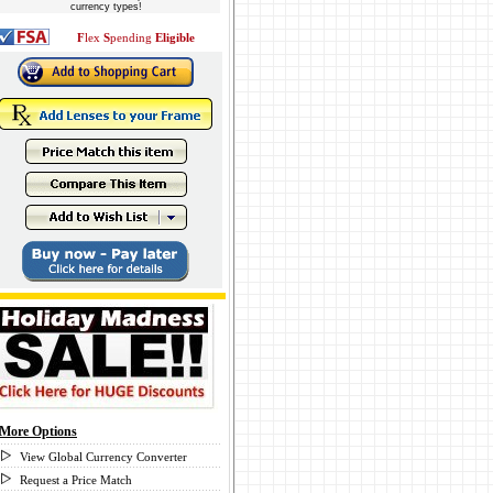
currency types!
F
lex
S
pending
Eligible
More Options
View Global Currency Converter
Request a Price Match