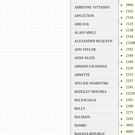
2094
ADRIENNE VITTADINI
2102
AFFLICTION
2116
2123
AIRLOCK
2138
ALAIN MIKLI
2144
ALEXANDER MCQUEEN
2150
2162
ANN TAYLOR
2169
ANNE KLEIN
2199
ARMANI EXCHANGE
2220
2231
ARNETTE
2237
ATELIER SWAROVSKI
2245
BADGLEY MISCHKA
2252
2261
BALENCIAGA
2269
BALLY
2275
BALMAIN
2295
3005
BAMBO
4004
BANANA REPUBLIC