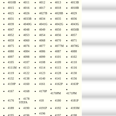
4010B
4011
4012
4013
4013B
4015
4016
4017
4018
4018B
4025
4026
4027B
4028B
4029
4031
4033B
4034
4035
4036
4039
4040G
4041G
4042G
4043G
4047
4048
4049
4050
4050B
4052
4053
4054
4056
4057
4059
4060
4068
4070
4071
4075
4076
4077
4077M
4078G
4080
4084
4086
4087
4088
4097
4098
4099
4101
4102
4105
4107
4108
4109
4110
4111M
4113
4114
4115
4116
4119
4122
4123
4128
4130
4132
4138
4140
4141
4156
4159P
4160
4161
4162P
4163P
4167
4168
4170P
4170PM
4171PM
4178
4176
418
4180
4181P
STEFA
4189
4190
4191P
4192
4193M
4196
4195
4196
4197
4198