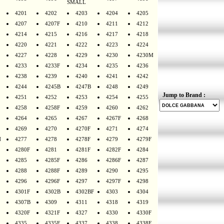
SMALL
4201
4202
4203
4204
4205
4207
4207F
4210
4211
4212
4214
4215
4216
4217
4218
4220
4221
4222
4223
4224
4227
4228
4229
4230
4230M
4233
4233F
4234
4235
4236
4238
4239
4240
4241
4242
4244
4245B
4247B
4248
4249
Jump to Brand :
4251
4252
4253
4254
4255
4258
4258F
4259
4260
4262
4264
4265
4267
4267F
4268
4269
4270
4270F
4271
4274
H
4277
4278
4278F
4279
4279F
4280F
4281
4281F
4282F
4284
4285
4285F
4286
4286F
4287
4288
4288F
4289
4290
4295
4296
4296F
4297
4297F
4298
4301F
4302B
4302BF
4303
4304
4307B
4309
4311
4318
4319
4320F
4321F
4327
4330
4330F
4335
4335F
4337
4338
4338F