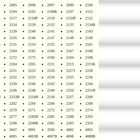
2095
2096
2097
2099
2100
2104
2105
2106K
2107
2112
2117
2118P
2119
2120P
2122
2124
2129
2132
2133
2134B
2139
2140
2141
2142
2143
2145
2146
2147
2148
2149
B
2151
2154
2155
2157
2161
2164
2165
2166
2167
2168
2172
2175
2190
2194
2198
2204
2205
2211
2213
2215K
2221
2225
2226
2227J
2228
2232
2233
2234
2235
2236
2239
2240
2242
2243
2244
2246
2248
2249
2250
2251H
H
2253H
2254H
2256
2257
2260
2262
2264
2266
2267
2268
2270
2271
2272
2273
2274
2277
2282B
2285
2288
2293
2296
2298B
2301
2305
2310
3047
3091
359S
4002
4003
4005
4005B
4007B
4008
4008B