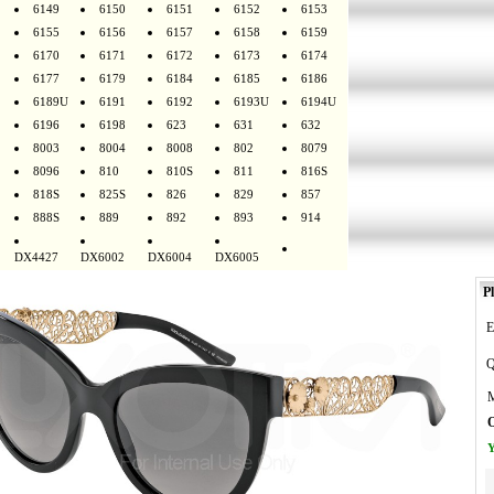
6149
6150
6151
6152
6153
6155
6156
6157
6158
6159
6170
6171
6172
6173
6174
6177
6179
6184
6185
6186
6189U
6191
6192
6193U
6194U
6196
6198
623
631
632
8003
8004
8008
802
8079
8096
810
810S
811
816S
818S
825S
826
829
857
888S
889
892
893
914
DX4427
DX6002
DX6004
DX6005
Pl
E
Q
M
O
Y