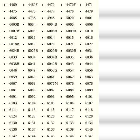
4469
4469F
4470
4470F
4471
4475
4476
4477
4478
4479
468S
473S
494S
5020
6001
6003B
6004
6004B
6005
6006
B
6007B
6008
6008B
6009B
6010
B
6012
6013
6014
6015
6016
B
6018B
6019
6020
6021
6022
6024B
6025B
6029B
6030B
6031
6033
6034
6034B
6035
6036
B
6038B
6041
6042B
6043
6044
6046
6049
6053G
6054
6056
6059
6060
6061
6062
6063
6067
6069
6075M
6076
6078
6081
6086
6087
6088
6089
6091
6092
6093
6095
6101
6103
6104
6105
6106
6107
6111
6113
6115
6117
6118
6124
6125
6126
6127
6128
6130
6131
6132
6133
6134
6136
6137
6138
6139
6140
6142
6144
6145
6146
6147