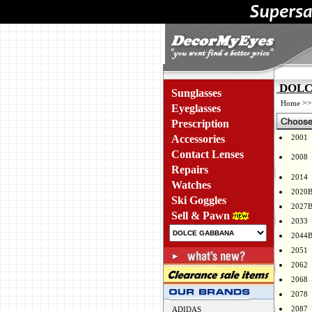
DOLCE
Sunglasses
>
Home
Eyeglasses
Prescription
Accessories
2001
Contact Lenses
2008
Repairs
2014
Watches
2020
Ski Goggles
2027
Sell & Pawn
2033
2044
2051
2062
2068
2078
2087
ADIDAS