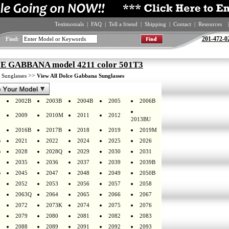
Testimonials
|
FAQ
|
Tell a friend
|
Shipping
|
Contact
|
Resources
|
201-472-0
Find:
 GABBANA model 4211 color 501T3
>
>>
Sunglasses
View All Dolce Gabbana Sunglasses
2002B
2003B
2004B
2005
2006B
2009
2010M
2011
2012
2013BU
2016B
2017B
2018
2019
2019M
B
2021
2022
2024
2025
2026
B
2028
2028Q
2029
2030
2031
2035
2036
2037
2039
2039B
B
2045
2047
2048
2049
2050B
2052
2053
2056
2057
2058
2063Q
2064
2065
2066
2067
2072
2073K
2074
2075
2076
2079
2080
2081
2082
2083
2088
2089
2091
2092
2093